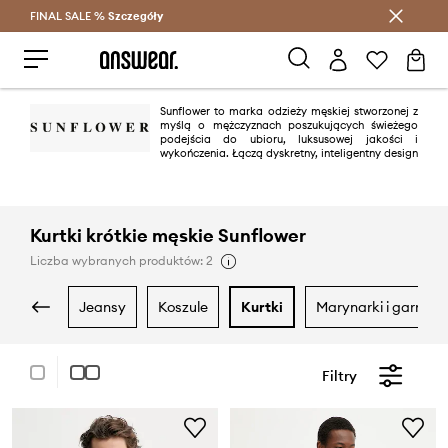
FINAL SALE %
Szczegóły
Oszczędzaj z Answear Club >
Sunflower to marka odzieży męskiej stworzonej z
myślą o mężczyznach poszukujących świeżego
podejścia do ubioru, luksusowej jakości i
wykończenia. Łączą dyskretny, inteligentny design
z szacunkiem dla tradycji krawieckich. Dla Sunflower metoda produkcji
jest tak samo cenna jak produkt końcowy, a wykwalifikowani rzemieślnicy
używają najlepszej jakości tkanin do tworzenia prawdziwych ubrań na co
dzień.
Kurtki krótkie męskie Sunflower
Liczba wybranych produktów: 2
jeansy
koszule
kurtki
marynarki i garnitur
Filtry