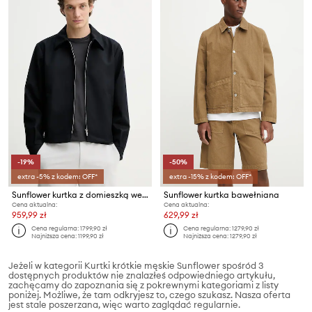
-19%
-50%
extra -5% z kodem: OFF*
extra -15% z kodem: OFF*
Sunflower kurtka z domieszką wełny
Sunflower kurtka bawełniana
Cena aktualna:
Cena aktualna:
959,99 zł
629,99 zł
Cena regularna:
1799,90 zł
Cena regularna:
1279,90 zł
Najniższa cena:
1199,90 zł
Najniższa cena:
1279,90 zł
Jeżeli w kategorii Kurtki krótkie męskie Sunflower spośród 3
dostępnych produktów nie znalazłeś odpowiedniego artykułu,
zachęcamy do zapoznania się z pokrewnymi kategoriami z listy
poniżej. Możliwe, że tam odkryjesz to, czego szukasz. Nasza oferta
jest stale poszerzana, więc warto zaglądać regularnie.