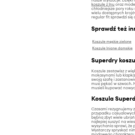
koszulę z lnu
oraz model
chłodniejsze pory roku
wielu dostępnych kroj
regular fit sprawdzi si
Sprawdź też in
Koszule męskie zielone
Koszule lniane damskie
Superdry koszu
Koszule zestawisz z wi
mokasynami lub klapkam
swoją szafę i zastanowi
musi pękać w szwach. N
musieli kupować nowych
Koszula Superdr
Czasami rezygnujemy z 
przypadku casualowych 
bębna zbyt wiele ubrań.
najlepiej suszyć na wie
wysychania sprawi, że 
Wystarczy spryskać nim 
modowego charakteru, d