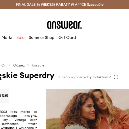
szczędzaj z Answear Club >
FINAL SALE % WIĘKSZE RABATY W APPCE
Dostawa nawet w 24h >
Szczegóły
News
Marki
Sale
Summer Shop
Gift Card
On
Odzież
Koszule
ęskie Superdry
Liczba wybranych produktów: 6
2003 roku marka to
apońskiego designu,
o stylu vintage oraz
 krawiectwa. Efekt?
, wygodne i wykonane z