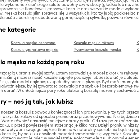
e wykonane z cieńszego splotu bawełny czy wiskozy (gładkie lub np. z ha
 sprawdzą się flanelowe i jeansowe koszule oraz wszystkie modele wykon
ów.
Męska koszula slim
sprawdzi się u wszystkich, którzy lubią podkreślać s
ę dla osób z bardziej rozbudowaną górną częścią sylwetki, pozwala równi
ne kategorie
Koszula męska czerwona
Koszule męskie różowe
K
Koszule granatowe męskie
Przewiewna koszula męska
K
la męska na każdą porę roku
ększością ubrań z Twojej szafy. Latem sprawdzi się model z krótkim ręka
i. Zimą możesz nosić koszule zapięte pod szyje lub zestawiać je z ulubi
ć się, jaki model najlepiej uzupełniłby nasze stylizacje. Być może mamy du
ajważniejsze, by jej zawartość pozwalała na szybkie i bezproblemowe t
 ubrań. W chłodniejsze pory roku ulubioną koszulę możemy zestawiać z
y – noś ją tak, jak lubisz
noszenia koszul z powodu konieczności ich prasowania. Przy tych przezn
wszystko zależy od sposobu prania oraz przechowywania. Nie będziesz mus
 Warto również nastawić mniejsze obroty pralki. Od razu po zakończeniu 
szaku, a przed powieszeniem strzepnąć je kilka razy. Dzięki praniu w niżs
pod wpływem swojego ciężaru tkanina w naturalny sposób nie będzie pog
koszulę, by po kilku chwilach materiał samoistnie się wygładził. Koszule 
latego warto je mieć w swojej szafie. Połączymy je z ulubionymi eleme