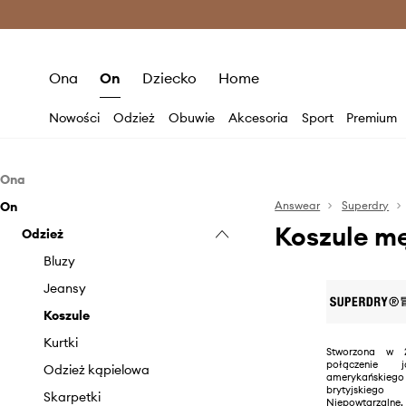
Premium Fashion Benefits >
O
Ona
On
Dziecko
Home
Nowości
Odzież
Obuwie
Akcesoria
Sport
Premium
Ona
On
Odzież
Answear
Superdry
Koszule m
Akcesoria
Odzież
Bielizna
Bluzki i koszule
Czapki i kapelusze
Bluzy
Bluzy
Szaliki i chusty
Jeansy
Jeansy
Torebki
Koszule
Kurtki
Kurtki
Stworzona w 
połączenie j
Sukienki
Odzież kąpielowa
amerykańskieg
brytyjskiego
Stroje kąpielowe
Skarpetki
Niepowtarzalne