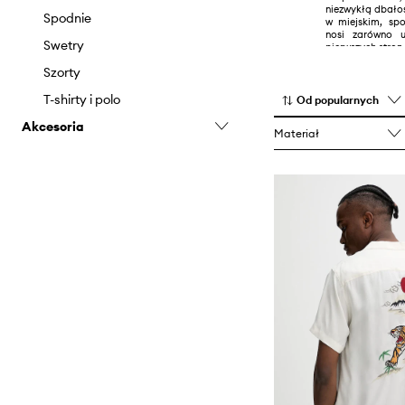
niezwykłą dbało
Spodnie i legginsy
Spodnie
w miejskim, spo
nosi zarówno u
Spódnice
Swetry
pierwszych stron
Szorty
Szorty
Swetry
T-shirty i polo
Od popularnych
Akcesoria
Topy i t-shirty
Materiał
Szaliki i chusty