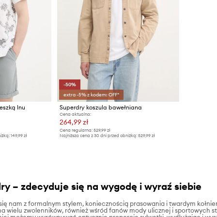
-50%
extra -5% z kodem: OFF*
eszką lnu
Superdry koszula bawełniana
Cena aktualna:
264,99 zł
Cena regularna:
529,99 zł
iżką:
149,99 zł
Najniższa cena z 30 dni przed obniżką:
529,99 zł
ry – zdecyduje się na wygodę i wyraź siebie
 się nam z formalnym stylem, koniecznością prasowania i twardym kołni
wielu zwolenników, również wśród fanów mody ulicznej i sportowych styliz
ki niej możemy wyrównywać optycznie proporcje sylwetki, wydłużając i wy