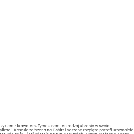
erzykiem z krawatem. Tymczasem ten rodzaj ubrania w swoim
acji. Koszula założona na T-shirt i noszona rozpięta potrafi urozmaicić
szczuplając ją – jeśli właśnie na tym nam zależy. Latem możemy wybrać