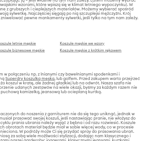
wajskimi wzorami, które wpiszą się w klimat letniego wypoczynku). W
ane z grubszych i cieplejszych materiałów. Możemy wybierać spośród
woją sylwetkę. Najczęściej sięgają po nią szczuplejsi mężczyźni. Krój
eż zniwelować pewne mankamenty sylwetki, jeśli tylko na tym nam zależy.
oszule letnie męskie
Koszule męskie we wzory
oszule biznesowe męskie
Koszule męskie z krótkim rękawem
wem w połączeniu np. z lnianymi czy bawełnianymi spodenkami i
oną
Superdry koszulką męską
, lub golfem. Przed zakupem warto przejrzeć
żo koszul w kratę, ale żadnej gładkiej lub na odwrót. Nasza szafa nie
worzenie udanych zestawów na wiele okazji, byśmy za każdym razem nie
 puchową kamizelką, jeansową lub ocieplaną kurtką.
aczonych do noszenia z garniturem nie da się tego uniknąć, jednak w
iał prasować swojej koszuli, jeśli nastawiając pranie, nie włożysz do
cyklu prania ubrania należy wyjąć z bębna i od razu rozwiesić. Koszule
zych obrotach materiał będzie miał w sobie więcej wody, co w procesie
nieciona. W podróży może Ci się przydać spray do prasowania ubrań.
niosą za sobą wiele możliwości stylizacji, dodając nam klasycznego i
ntami naszej garderoby: joggerami, klasycznymi jeansami,
kurtkami