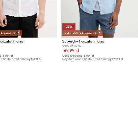
-29%
z kodem: OFF*
extra -5% z kodem: OFF*
oszula lniana
Superdry koszula lniana
:
Cena aktualna:
169,99 zł
a:
319,99 zł
Cena regularna:
319,99 zł
 z 30 dni przed obniżką:
169,99 zł
Najniższa cena z 30 dni przed obniżką:
239,99 zł