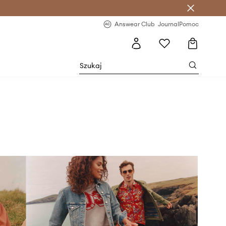
letter >
Regularne nowości >
Answear Club
Journal
Pomoc