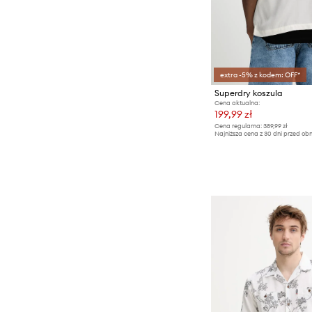
extra -5% z kodem: OFF*
Superdry koszula
Cena aktualna:
199,99 zł
Cena regularna:
389,99 zł
Najniższa cena z 30 dni przed obn