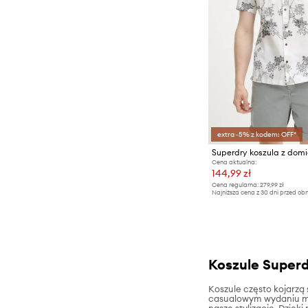
extra -5% z kodem: OFF*
Superdry koszula z domi
Cena aktualna:
144,99 zł
Cena regularna:
279,99 zł
Najniższa cena z 30 dni przed obn
Koszule Superd
Koszule często kojarzą
casualowym wydaniu ma 
nasze stylizacje. Dzię