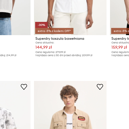
-30%
extra -5% z kodem: OFF*
extra -5% 
Superdry koszula bawełniana
Superdry k
Cena aktualna:
Cena aktualna
144,99 zł
159,99 zł
Cena regularna:
279,99 zł
Cena regularn
iżką:
214,99 zł
Najniższa cena z 30 dni przed obniżką:
209,99 zł
Najniższa cena