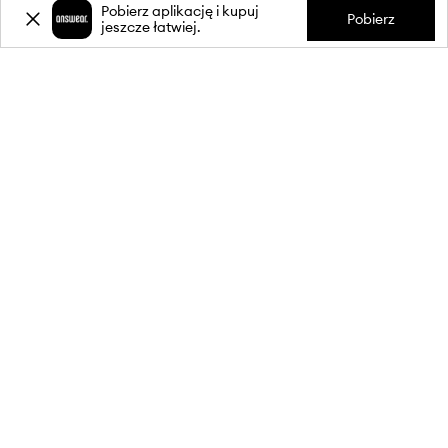
Pobierz aplikację i kupuj
Pobierz
jeszcze łatwiej.
-20%
zniżki** na pierwsze zakupy
za zapis do newslettera.
Dołącz do naszej społeczności, aby otrzymywać informacje o
najnowszych promocjach i produktach.
**Rabat jest jednorazowy, obejmuje nieprzecenione produkty i jest
ważny przy zakupach za min. 350 zł. Rabat nie łączy się z innymi
promocjami, a niektóre produkty mogą być wyłączone z rabatu.
Szczegóły na stronie:
wykluczenia z promocji
.