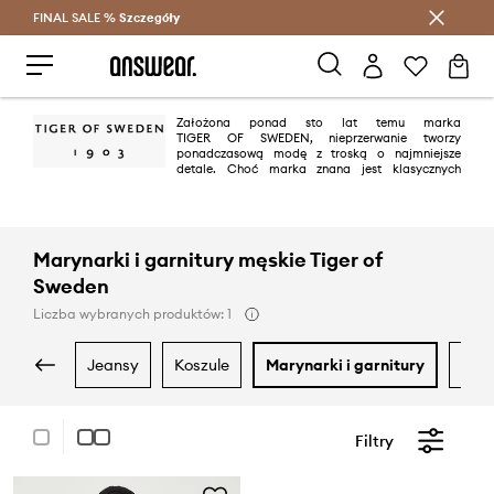
FINAL SALE %
Szczegóły
Oszczędzaj z Answear Club >
Założona ponad sto lat temu marka
TIGER OF SWEDEN, nieprzerwanie tworzy
ponadczasową modę z troską o najmniejsze
detale. Choć marka znana jest klasycznych
propozycji to w jej ofercie nie brakuje oryginalnych projektów dla pewnych
siebie kobiet i mężczyzn, podkreślających ich indywidualność.
Marynarki i garnitury męskie Tiger of
Sweden
Liczba wybranych produktów: 1
jeansy
koszule
marynarki i garnitury
pła
Filtry