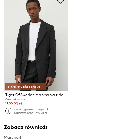
extra -5% z kodem: OFF*
Tiger Of Sweden marynarka z domieszką wełny Jazon
Cena aktualna:
1599,90 zł
Cena regularna:
2109,90 zł
Najniższa cena:
1699,90 zł
Zobacz również:
Marynarki