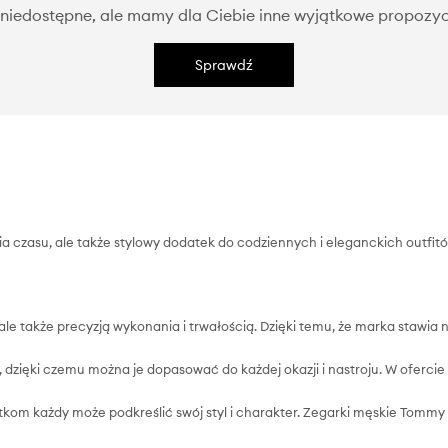
niedostępne, ale mamy dla Ciebie inne wyjątkowe propozyc
Sprawdź
nia czasu, ale także stylowy dodatek do codziennych i eleganckich outfi
ale także precyzją wykonania i trwałością. Dzięki temu, że marka stawia 
dzięki czemu można je dopasować do każdej okazji i nastroju. W ofercie m
datkom każdy może podkreślić swój styl i charakter. Zegarki męskie Tommy