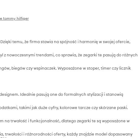
e tommy hilfiger
. Dzięki temu, że firma stawia na spójność i harmonię w swojej ofercie,
l z nowoczesnymi trendami, co sprawia, że zegarki te pasują do różnych
gów, biegów czy wspinaczek. Wyposażone w stoper, timer czy licznik
signem. Idealnie pasują one do formalnych stylizacji i stanowią
kami, takimi jak duże cyfry, kolorowe tarcze czy skórzane paski.
m na trwałość i funkcjonalność, dlatego zegarki te są wyposażone w
a, trwałości i różnorodności oferty, każdy znajdzie model dopasowany