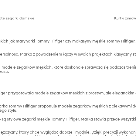
ote zegarki damskie
Kurtki zimow
akich jak
marynarki Tommy Hilfiger
czy
mokasyny męskie Tommy Hilfiger
ersalność. Marka z powodzeniem łączy w swoich projektach klasyczny sty
 modele zegarków męskich, które doskonale sprawdzą się podczas trenin
zasu.
ger przygotowała modele zegarków męskich z prostym, ale eleganckim de
ka Tommy Hilfiger proponuje modele zegarków męskich z ciekawymi dodat
ego stylu.
e są
stylowe zegarki męskie
Tommy Hilfiger. Marka stawia przede wszystki
żczyzny, który chce wyglądać dobrze i modnie. Dzięki precyzji wykonani