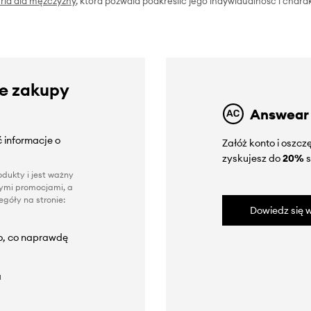
eria dla mężczyzny
, która pozwala podkreślić jego indywidualność i charak
ze zakupy
Answear
 informacje o
Załóż konto i oszc
zyskujesz do
20%
s
dukty i jest ważny
nnymi promocjami, a
góły na stronie:
Dowiedz się w
to, co naprawdę
a