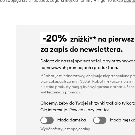
do swojego stylu i potrzeb. Zegarki męskie Tommy Hilfiger to także
biżut
-20%
zniżki** na pierws
za zapis do newslettera.
Dołącz do naszej społeczności, aby otrzymywać
najnowszych promocjach i produktach.
**Rabat jest jednorazowy, obejmuje nieprzecenione pro
przy zakupach za min. 350 zł. Rabat nie łączy się z i
niektóre produkty mogą być wyłączone z rabatu. Szcze
wykluczenia z promocji
.
Chcemy, żeby do Twojej skrzynki trafiało tylko 
Cię interesuje. Powiedz, czy jest to:
Moda damska
Moda męsk
Wybór oferty jest opcjonalny