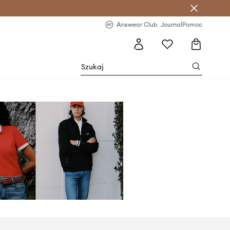
letter >
Regularne nowości >
Answear Club
Journal
Pomoc