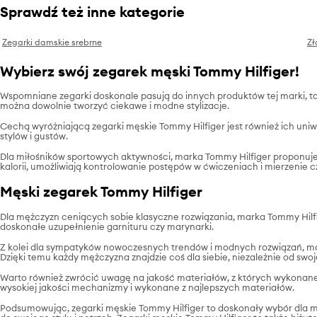
Sprawdź też inne kategorie
Zegarki damskie srebrne
Zł
Wybierz swój zegarek męski Tommy Hilfiger!
Wspomniane zegarki doskonale pasują do innych produktów tej marki, t
można dowolnie tworzyć ciekawe i modne stylizacje.
Cechą wyróżniającą zegarki męskie Tommy Hilfiger jest również ich uniw
stylów i gustów.
Dla miłośników sportowych aktywności, marka Tommy Hilfiger proponuje
kalorii, umożliwiają kontrolowanie postępów w ćwiczeniach i mierzenie c
Męski zegarek Tommy Hilfiger
Dla mężczyzn ceniących sobie klasyczne rozwiązania, marka Tommy Hilfi
doskonałe uzupełnienie garnituru czy marynarki.
Z kolei dla sympatyków nowoczesnych trendów i modnych rozwiązań, mar
Dzięki temu każdy mężczyzna znajdzie coś dla siebie, niezależnie od swoj
Warto również zwrócić uwagę na jakość materiałów, z których wykonan
wysokiej jakości mechanizmy i wykonane z najlepszych materiałów.
Podsumowując, zegarki męskie Tommy Hilfiger to doskonały wybór dla mę