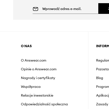
O NAS
INFOR
O Answear.com
Regulam
Opinie o Answear.com
Pozosta
Nagrody i certyfikaty
Blog
Współpraca
Program
Relacje inwestorskie
Aplika
Odpowiedzialność społeczna
Zasady 