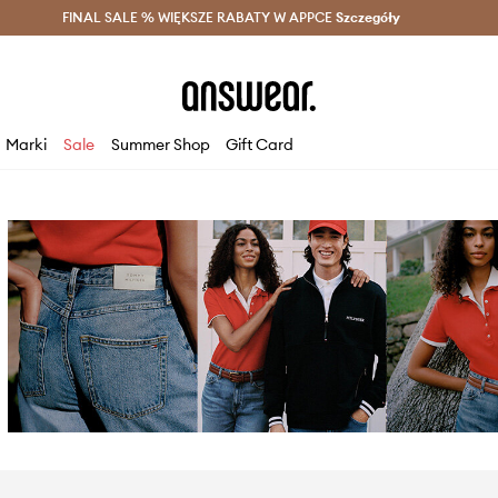
szczędzaj z Answear Club >
FINAL SALE % WIĘKSZE RABATY W APPCE
Dostawa nawet w 24h >
Szczegóły
News
Marki
Sale
Summer Shop
Gift Card