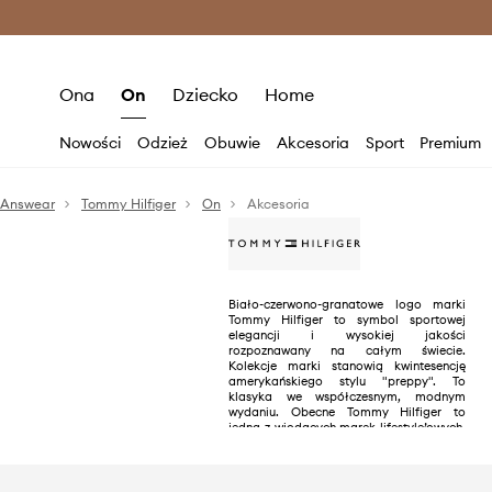
Premium Fashion Benefits >
O
Ona
On
Dziecko
Home
Nowości
Odzież
Obuwie
Akcesoria
Sport
Premium
Answear
Tommy Hilfiger
On
Akcesoria
Biało-czerwono-granatowe logo marki
Tommy Hilfiger to symbol sportowej
elegancji i wysokiej jakości
rozpoznawany na całym świecie.
Kolekcje marki stanowią kwintesencję
amerykańskiego stylu "preppy". To
klasyka we współczesnym, modnym
wydaniu. Obecne Tommy Hilfiger to
jedna z wiodących marek lifestyle’owych,
mająca ponad 1000 sklepów w 90
krajach.