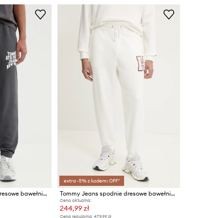
extra -5% z kodem: OFF*
Tommy Jeans spodnie dresowe bawełniane
Tommy Jeans spodnie dresowe bawełniane
Cena aktualna:
244,99 zł
Cena regularna:
479,99 zł