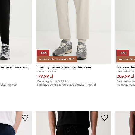
-10%
-10%
extra -5% z kodem: OFF*
extra -5% 
Tommy Jeans spodnie dresowe męskie z bawełny
Tommy Jeans spodnie dresowe
Tommy Jea
Cena aktualna:
Cena aktualna
179,99 zł
209,99 zł
Cena regularna:
369,99 zł
Cena regularn
iżką:
179,99 zł
Najniższa cena z 30 dni przed obniżką:
199,99 zł
Najniższa cena