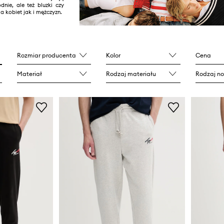
odnie, ale też bluzki czy
la kobiet jak i mężczyzn.
Rozmiar producenta
Kolor
Cena
Materiał
Rodzaj materiału
Rodzaj n