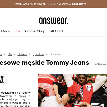
szczędzaj z Answear Club >
FINAL SALE % WIĘKSZE RABATY W APPCE
Dostawa nawet w 24h >
Szczegóły
News
Marki
Sale
Summer Shop
Gift Card
ns
On
Odzież
Spodnie
Dresowe
resowe męskie Tommy Jeans
Liczba wy
 codzienna linia Tommy
t stworzona z myślą o
ach, znających się na
ych sobie wygodę dobrej
 W ofercie linii znajdują