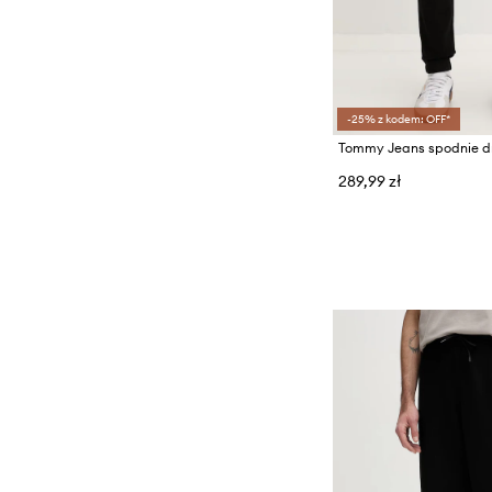
Szaliki i chusty
Torby i walizki
-25% z kodem: OFF*
289,99 zł