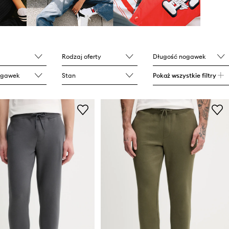
Rodzaj oferty
Długość nogawek
ogawek
Stan
Pokaż wszystkie filtry