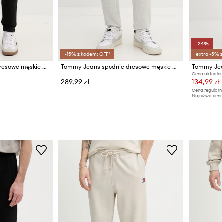
-24%
-15% z kodem: OFF*
extra -5% 
Tommy Jeans spodnie dresowe męskie bawełniane
Tommy Jeans spodnie dresowe męskie bawełniane
Cena aktualna
289,99 zł
134,99 zł
Cena regularn
Najniższa cena