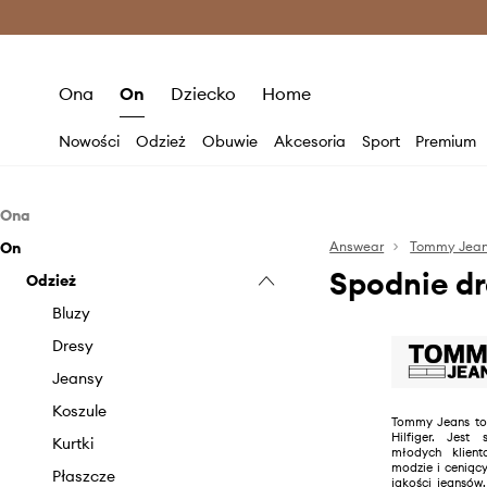
Premium Fashion Benefits >
O
Ona
On
Dziecko
Home
Nowości
Odzież
Obuwie
Akcesoria
Sport
Premium
Ona
On
Odzież
Answear
Tommy Jea
Spodnie d
Obuwie
Odzież
Bielizna
Akcesoria
Bluzki i koszule
Baleriny
Bluzy
Bluzy
Botki
Biżuteria
Dresy
Jeansy
Mokasyny i półbuty
Czapki i kapelusze
Jeansy
Kombinezony
Klapki i sandały
Etui i pokrowce
Koszule
Tommy Jeans to
Hilfiger. Jes
Kurtki
Kozaki
Kosmetyczki
Kurtki
młodych klient
modzie i ceniąc
Marynarki i kamizelki
Sneakersy
Paski
Płaszcze
jakości jeansów.