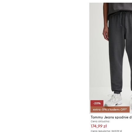
-20%
extra -5% z kodem: OFF*
Cena aktualna:
174,99 zł
Cena regularna:
349,99 zł