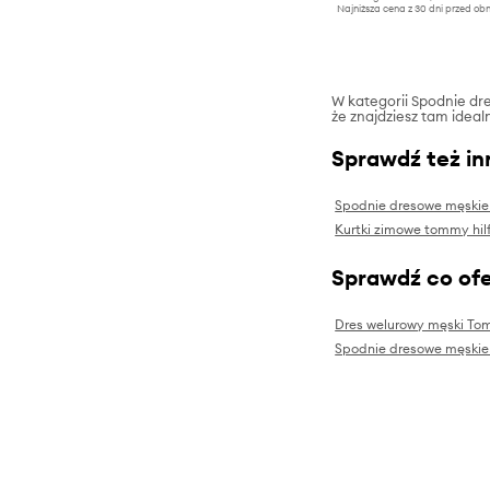
Najniższa cena z 30 dni przed obn
W kategorii Spodnie dre
że znajdziesz tam ideal
Sprawdź też in
Spodnie dresowe męski
Kurtki zimowe tommy hilf
Sprawdź co ofe
Dres welurowy męski Tom
Spodnie dresowe męskie