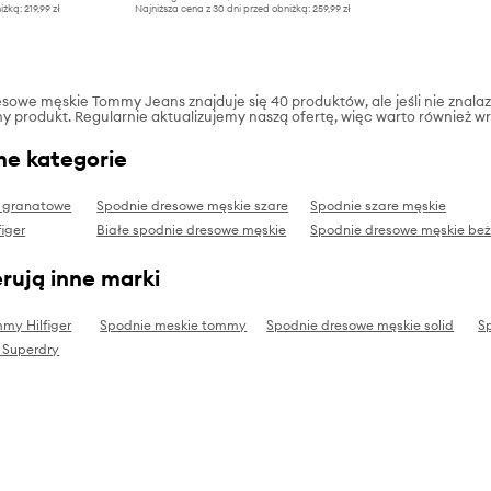
iżką:
219,99 zł
Najniższa cena z 30 dni przed obniżką:
259,99 zł
sowe męskie Tommy Jeans znajduje się 40 produktów, ale jeśli nie znalazłe
ny produkt. Regularnie aktualizujemy naszą ofertę, więc warto również wr
ne kategorie
e granatowe
Spodnie dresowe męskie szare
Spodnie szare męskie
iger
Białe spodnie dresowe męskie
Spodnie dresowe męskie be
rują inne marki
my Hilfiger
Spodnie meskie tommy
Spodnie dresowe męskie solid
S
 Superdry