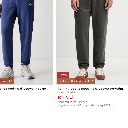
-19%
em: OFF*
extra -5% z kodem: OFF*
Tommy Jeans spodnie dresowe męskie bawełniane
Tommy Jeans spodnie dresowe bawełniane
Cena aktualna:
169,99 zł
Cena regularna:
329,99 zł
Najniższa cena z 30 dni przed obniżką:
209,99 zł