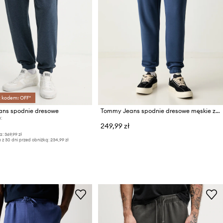
z kodem: OFF*
ns spodnie dresowe
Tommy Jeans spodnie dresowe męskie z bawełną
:
249,99 zł
a:
369,99 zł
 z 30 dni przed obniżką:
234,99 zł