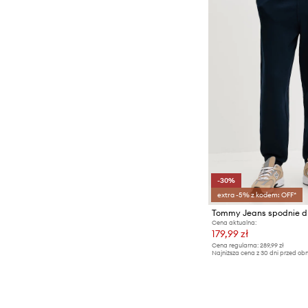
-30%
extra -5% z kodem: OFF*
Cena aktualna:
179,99 zł
Cena regularna:
289,99 zł
Najniższa cena z 30 dni przed obn