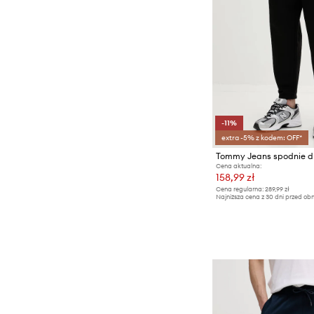
-11%
extra -5% z kodem: OFF*
Cena aktualna:
158,99 zł
Cena regularna:
289,99 zł
Najniższa cena z 30 dni przed obn