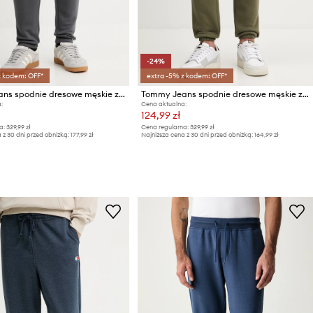
-24%
z kodem: OFF*
extra -5% z kodem: OFF*
Tommy Jeans spodnie dresowe męskie z bawełną
Tommy Jeans spodnie dresowe męskie z bawełną
:
Cena aktualna:
124,99 zł
a:
329,99 zł
Cena regularna:
329,99 zł
 z 30 dni przed obniżką:
177,99 zł
Najniższa cena z 30 dni przed obniżką:
164,99 zł