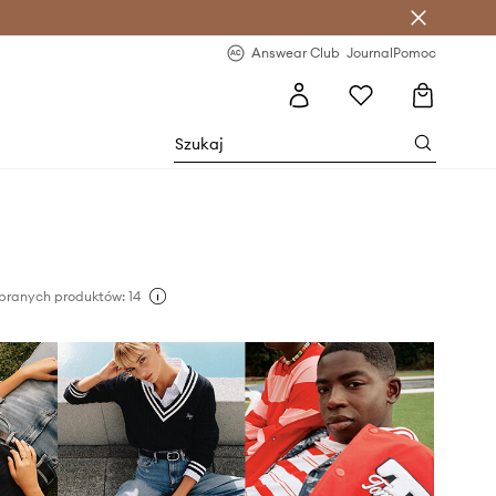
letter >
Regularne nowości >
Answear Club
Journal
Pomoc
branych produktów: 14