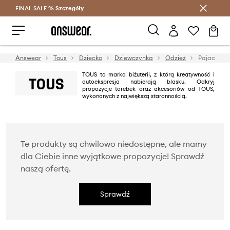
FINAL SALE %
Szczegóły
Oszczędzaj z Answear Club >
Answear
Tous
Dziecko
Dziewczynka
Odzież
Pajacyki i
TOUS to marka biżuterii, z którą kreatywność i
autoekspresja nabierają blasku. Odkryj
propozycje torebek oraz akcesoriów od TOUS,
wykonanych z największą starannością.
Te produkty są chwilowo niedostępne, ale mamy
dla Ciebie inne wyjątkowe propozycje! Sprawdź
naszą ofertę.
Sprawdź