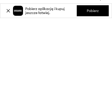
Pobierz aplikację i kupuj
Pobierz
jeszcze łatwiej.
INFORMACJE
OBSŁUGA KLIENTA
APLIKACJA MOBILNA
OBSERWUJ NAS NA: