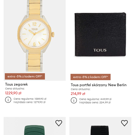
extra -5% z kodem: OFF*
extra -5% z kodem: OFF*
Tous zegarek
Tous portfel skórzany New Berlin
Cena aktualna:
Cena aktualna:
1229,90 zł
214,99 zł
Cena regularna:
1589,90 zł
Cena regularna:
449,99 zł
Najniższa cena:
1279,90 zł
Najniższa cena:
224,99 zł