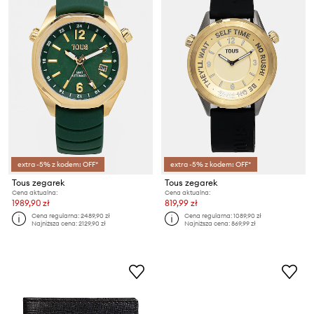
extra -5% z kodem: OFF*
extra -5% z kodem: OFF*
Tous zegarek
Tous zegarek
Cena aktualna:
Cena aktualna:
1989,90 zł
819,99 zł
Cena regularna:
2489,90 zł
Cena regularna:
1089,90 zł
Najniższa cena:
2129,90 zł
Najniższa cena:
869,99 zł