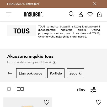
FINAL SALE %
Szczegóły
Oszczędzaj z Answear Club >
TOUS to marka biżuterii, z którą kreatywność i
autoekspresja nabierają blasku. Odkryj
propozycje torebek oraz akcesoriów od TOUS,
wykonanych z największą starannością.
Akcesoria męskie Tous
Liczba wybranych produktów: 6
etui i pokrowce
portfele
zegarki
Filtry