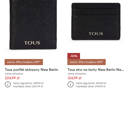
-50%
extra -5% z kodem: OFF*
extra -5% z kodem: OFF*
Tous portfel skórzany New Berlin
Tous etui na karty New Berlin New Berlin
Cena aktualna:
Cena aktualna:
224,99 zł
124,99 zł
Cena regularna:
489,99 zł
Cena regularna:
249,99 zł
Najniższa cena:
234,99 zł
Najniższa cena:
249,99 zł