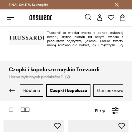
FINAL SALE %
Szczegóły
Oszczędzaj z Answear Club >
Trussardi to włoska marka o ponad stuletniej
historii, słynna niemal na całym świecie z
produktów najwyższej jakości. Marka tworzy
modę zarówno dla kobiet, jak i mężczyzn - jej
ubrania i dodatki są przeznaczone dla osób, które mają swój styl i nie
godzą się na kompromisy w modzie.
Czapki i kapelusze męskie Trussardi
Liczba wybranych produktów: 2
biżuteria
czapki i kapelusze
etui i pokrowce
Filtry