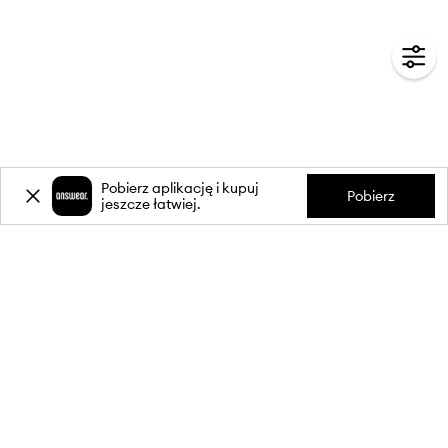
Pobierz aplikację i kupuj
Pobierz
jeszcze łatwiej.
-20%
zniżki** na pierwsze zakupy