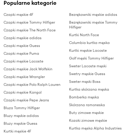
Popularne kategorie
Czapki męskie 4F
Bezrękawniki męskie adidas
Czapki męskie Tommy Hilfiger
Bezrękawniki męskie Tommy
Hilfiger
Czapki męskie The North Face
Kurtki North Face
Czapki męskie adidas
Columbia kurtka męska
Czapki męskie Guess
Kurtki męskie Lacoste
Czapki męskie Puma
Golf męski Tommy Hilfiger
Czapki męskie Lacoste
Sweter Lacoste męski
Czapki męskie Jack Wolfskin
Swetry męskie Guess
Czapki męskie Wrangler
Sweter męski Boss
Czapki męskie Polo Ralph Lauren
Kurtka skórzana męska
Czapki męskie Kangol
Bomberka męska
Czapki męskie Pepe Jeans
Skórzana ramoneska
Bluza Tommy Hilfiger
Buty zimowe męskie
Bluzy męskie adidas
Kozaki zimowe męskie
Bluzy męskie Guess
Kurtka męska Alpha Industries
Kurtki męskie 4F