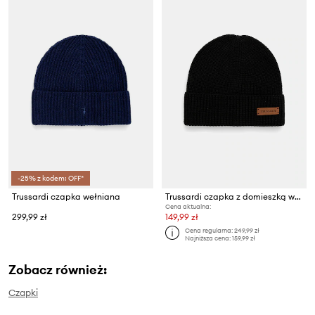
-25% z kodem: OFF*
Trussardi czapka wełniana
Trussardi czapka z domieszką wełny
Cena aktualna:
299,99 zł
149,99 zł
Cena regularna:
249,99 zł
Najniższa cena:
159,99 zł
Zobacz również:
Czapki