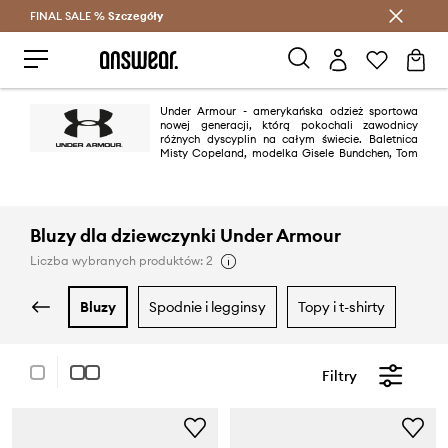
FINAL SALE %
Szczegóły
Oszczędzaj z Answear Club >
Under Armour - amerykańska odzież sportowa
nowej generacji, którą pokochali zawodnicy
różnych dyscyplin na całym świecie. Baletnica
Misty Copeland, modelka Gisele Bundchen, Tom
Brady, a do tego gwiazda koszykówki Steph Curry, pływak Michael Phelps,
czy tenisista Andy Murray – to tylko nieliczni reprezentanci sportowego
stylu, którzy wybrali tę markę.
Bluzy dla dziewczynki Under Armour
Liczba wybranych produktów: 2
bluzy
spodnie i legginsy
topy i t-shirty
Filtry