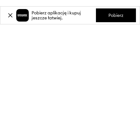
Pobierz aplikację i kupuj
Pobierz
jeszcze łatwiej.
-20%
zniżki** na pierwsze zakupy
za zapis do newslettera.
Dołącz do naszej społeczności, aby otrzymywać informacje o
najnowszych promocjach i produktach.
**Rabat jest jednorazowy, obejmuje nieprzecenione produkty i jest
ważny przy zakupach za min. 350 zł. Rabat nie łączy się z innymi