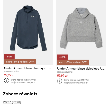
-50%
-40%
extra -5% z kodem: OFF*
extra -5% z kodem: OFF*
Under Armour bluza dziecięca Tech Graphic 1
Under Armour bluza dziecięca UA Rival Fleece Crop
Cena aktualna:
Cena aktualna:
99,99 zł
59,99 zł
Cena regularna:
199,99 zł
Cena regularna:
199,99 zł
Najniższa cena:
199,99 zł
Najniższa cena:
99,99 zł
Zobacz również:
Przez głowę