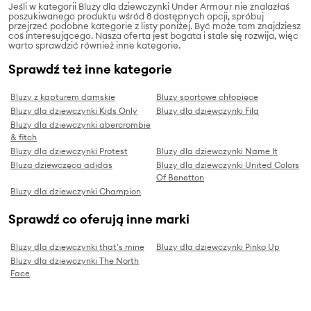
Jeśli w kategorii Bluzy dla dziewczynki Under Armour nie znalazłaś
poszukiwanego produktu wśród 8 dostępnych opcji, spróbuj
przejrzeć podobne kategorie z listy poniżej. Być może tam znajdziesz
coś interesującego. Nasza oferta jest bogata i stale się rozwija, więc
warto sprawdzić również inne kategorie.
Sprawdź też inne kategorie
Bluzy z kapturem damskie
Bluzy sportowe chłopięce
Bluzy dla dziewczynki Kids Only
Bluzy dla dziewczynki Fila
Bluzy dla dziewczynki abercrombie
& fitch
Bluzy dla dziewczynki Protest
Bluzy dla dziewczynki Name It
Bluza dziewczęca adidas
Bluzy dla dziewczynki United Colors
Of Benetton
Bluzy dla dziewczynki Champion
Sprawdź co oferują inne marki
Bluzy dla dziewczynki that's mine
Bluzy dla dziewczynki Pinko Up
Bluzy dla dziewczynki The North
Face