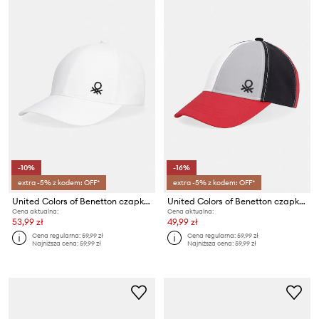
-10%
-16%
extra -5% z kodem: OFF*
extra -5% z kodem: OFF*
United Colors of Benetton czapka z daszkiem dziecięca bawełniana
United Colors of Benetton czapka z daszkiem dziecięca bawełniana
Cena aktualna:
Cena aktualna:
53,99 zł
49,99 zł
Cena regularna:
59,99 zł
Cena regularna:
59,99 zł
Najniższa cena:
59,99 zł
Najniższa cena:
59,99 zł