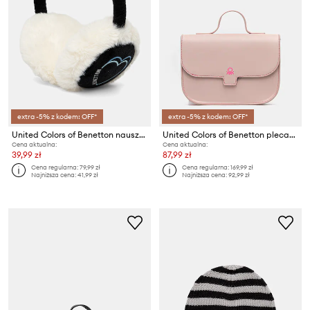
extra -5% z kodem: OFF*
extra -5% z kodem: OFF*
United Colors of Benetton nauszniki
United Colors of Benetton plecak dziecięcy
Cena aktualna:
Cena aktualna:
39,99 zł
87,99 zł
Cena regularna:
79,99 zł
Cena regularna:
169,99 zł
Najniższa cena:
41,99 zł
Najniższa cena:
92,99 zł