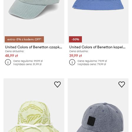
extra -5% z kodem: OFF*
-50%
United Colors of Benetton czapka z daszkiem
United Colors of Benetton kapelusz dwustronny bawełniany dziecięcy
Cena aktualna:
Cena aktualna:
48,99 zł
39,99 zł
Cena regularna:
99,99 zł
Cena regularna:
79,99 zł
Najniższa cena:
51,99 zł
Najniższa cena:
79,99 zł