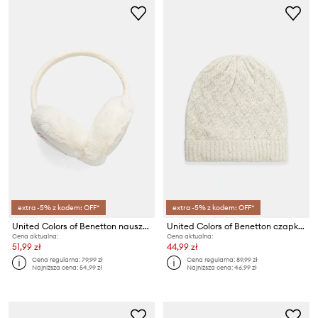
extra -5% z kodem: OFF*
extra -5% z kodem: OFF*
United Colors of Benetton nauszniki
United Colors of Benetton czapka
Cena aktualna:
Cena aktualna:
51,99 zł
44,99 zł
Cena regularna:
79,99 zł
Cena regularna:
89,99 zł
Najniższa cena:
54,99 zł
Najniższa cena:
46,99 zł