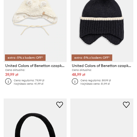
extra -5% z kodem: OFF*
extra -5% z kodem: OFF*
United Colors of Benetton czapka niemowlęca
United Colors of Benetton czapka dziecięca
Cena aktualna:
Cena aktualna:
39,99 zł
48,99 zł
Cena regularna:
79,99 zł
Cena regularna:
89,99 zł
Najniższa cena:
41,99 zł
Najniższa cena:
51,99 zł