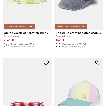
extra -5% z kodem: OFF*
extra -5% z kodem: OFF*
United Colors of Benetton kapelusz dwustronny bawełniany dziecięcy
United Colors of Benetton czapka z daszkiem
Cena aktualna:
Cena aktualna:
39,99 zł
51,99 zł
Cena regularna:
69,99 zł
Cena regularna:
99,99 zł
Najniższa cena:
41,99 zł
Najniższa cena:
53,99 zł