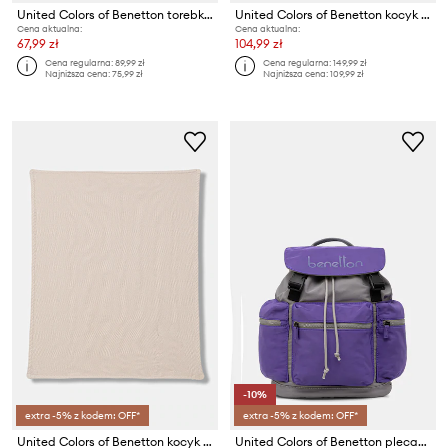
United Colors of Benetton torebka crossbody dziecięca bawełniana
United Colors of Benetton kocyk dziecięcy bawełniany
Cena aktualna:
Cena aktualna:
67,99 zł
104,99 zł
Cena regularna:
89,99 zł
Cena regularna:
149,99 zł
Najniższa cena:
75,99 zł
Najniższa cena:
109,99 zł
-10%
extra -5% z kodem: OFF*
extra -5% z kodem: OFF*
United Colors of Benetton kocyk dziecięcy bawełniany
United Colors of Benetton plecak dziecięcy