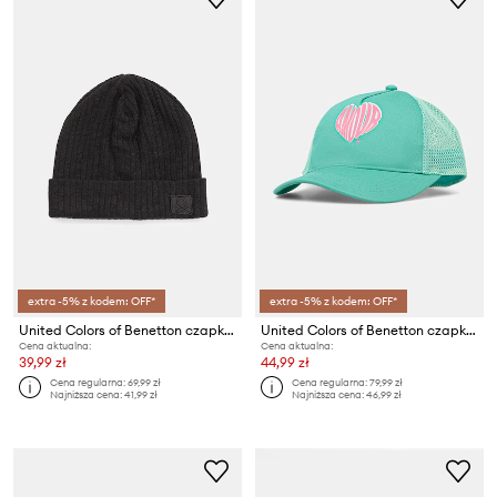
extra -5% z kodem: OFF*
extra -5% z kodem: OFF*
United Colors of Benetton czapka dziecięca
United Colors of Benetton czapka z daszkiem dziecięca
Cena aktualna:
Cena aktualna:
39,99 zł
44,99 zł
Cena regularna:
69,99 zł
Cena regularna:
79,99 zł
Najniższa cena:
41,99 zł
Najniższa cena:
46,99 zł