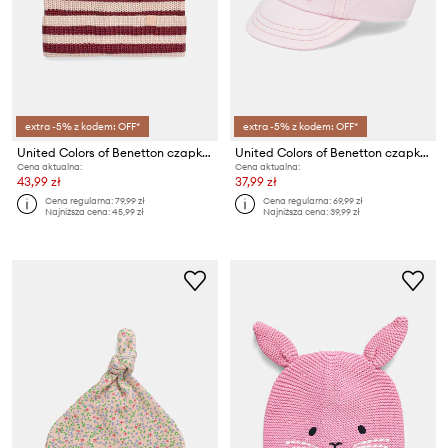
extra -5% z kodem: OFF*
extra -5% z kodem: OFF*
United Colors of Benetton czapka dziecięca
United Colors of Benetton czapka z daszkiem bawełniana dziecięca
Cena aktualna:
Cena aktualna:
43,99 zł
37,99 zł
Cena regularna:
79,99 zł
Cena regularna:
69,99 zł
Najniższa cena:
45,99 zł
Najniższa cena:
39,99 zł