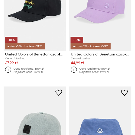
-10%
-10%
extra -5% z kodem: OFF*
extra -5% z kodem: OFF*
United Colors of Benetton czapka z daszkiem bawełniana
United Colors of Benetton czapka z daszkiem dziecięca bawełniana
Cena aktualna:
Cena aktualna:
67,99 zł
44,99 zł
Cena regularna:
89,99 zł
Cena regularna:
49,99 zł
Najniższa cena:
75,99 zł
Najniższa cena:
49,99 zł