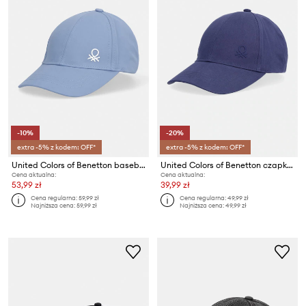
-10%
-20%
extra -5% z kodem: OFF*
extra -5% z kodem: OFF*
United Colors of Benetton baseball cap dziecięca bawełniana
United Colors of Benetton czapka z daszkiem dziecięca bawełniana
Cena aktualna:
Cena aktualna:
53,99 zł
39,99 zł
Cena regularna:
59,99 zł
Cena regularna:
49,99 zł
Najniższa cena:
59,99 zł
Najniższa cena:
49,99 zł