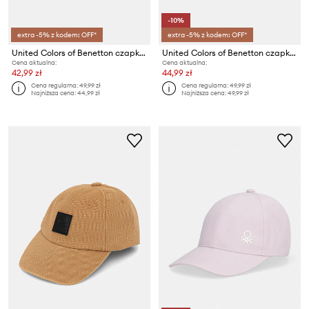
-10%
extra -5% z kodem: OFF*
extra -5% z kodem: OFF*
United Colors of Benetton czapka z daszkiem dziecięca bawełniana
United Colors of Benetton czapka z daszkiem dziecięca bawełniana
Cena aktualna:
Cena aktualna:
42,99 zł
44,99 zł
Cena regularna:
49,99 zł
Cena regularna:
49,99 zł
Najniższa cena:
44,99 zł
Najniższa cena:
49,99 zł