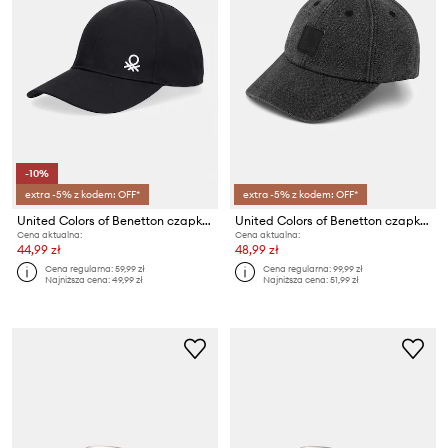
-10%
extra -5% z kodem: OFF*
extra -5% z kodem: OFF*
United Colors of Benetton czapka z daszkiem dziecięca bawełniana
United Colors of Benetton czapka z daszkiem
Cena aktualna:
Cena aktualna:
44,99 zł
48,99 zł
Cena regularna:
59,99 zł
Cena regularna:
99,99 zł
Najniższa cena:
49,99 zł
Najniższa cena:
51,99 zł