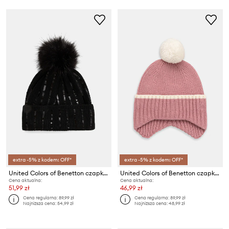
extra -5% z kodem: OFF*
extra -5% z kodem: OFF*
United Colors of Benetton czapka dziecięca
United Colors of Benetton czapka dziecięca
Cena aktualna:
Cena aktualna:
51,99 zł
46,99 zł
Cena regularna:
89,99 zł
Cena regularna:
89,99 zł
Najniższa cena:
54,99 zł
Najniższa cena:
48,99 zł