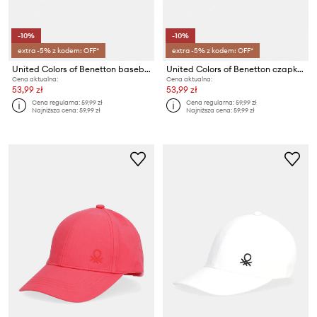
-10%
-10%
extra -5% z kodem: OFF*
extra -5% z kodem: OFF*
United Colors of Benetton baseball cap dziecięca bawełniana
United Colors of Benetton czapka bejsbolowa dziecięca bawełniana
Cena aktualna:
Cena aktualna:
53,99 zł
53,99 zł
Cena regularna:
59,99 zł
Cena regularna:
59,99 zł
Najniższa cena:
59,99 zł
Najniższa cena:
59,99 zł