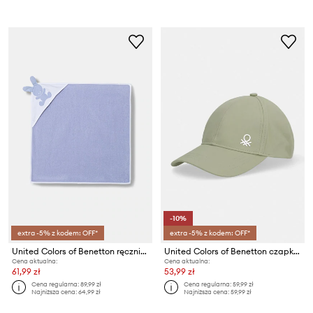
-10%
extra -5% z kodem: OFF*
extra -5% z kodem: OFF*
United Colors of Benetton ręcznik z kapturem dziecięcy bawełniany
United Colors of Benetton czapka z daszkiem dziecięca bawełniana
Cena aktualna:
Cena aktualna:
61,99 zł
53,99 zł
Cena regularna:
89,99 zł
Cena regularna:
59,99 zł
Najniższa cena:
64,99 zł
Najniższa cena:
59,99 zł