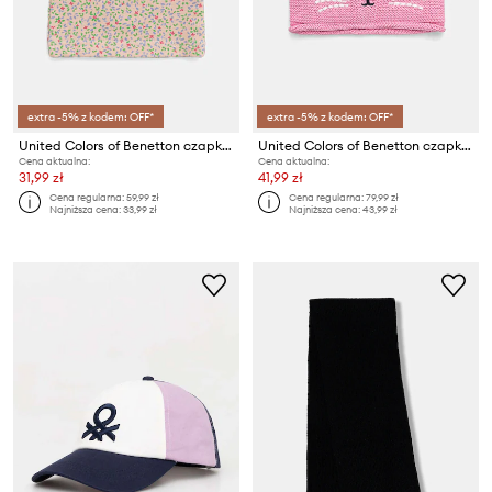
extra -5% z kodem: OFF*
extra -5% z kodem: OFF*
United Colors of Benetton czapka
United Colors of Benetton czapka bawełniana dziecięca
Cena aktualna:
Cena aktualna:
31,99 zł
41,99 zł
Cena regularna:
59,99 zł
Cena regularna:
79,99 zł
Najniższa cena:
33,99 zł
Najniższa cena:
43,99 zł