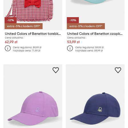
-12%
-10%
extra -5% z kodem: OFF*
extra -5% z kodem: OFF*
United Colors of Benetton torebka crossbody dziecięca bawełniana
United Colors of Benetton czapka z daszkiem dziecięca bawełniana
Cena aktualna:
Cena aktualna:
62,99 zł
53,99 zł
Cena regularna:
89,99 zł
Cena regularna:
59,99 zł
Najniższa cena:
71,99 zł
Najniższa cena:
59,99 zł