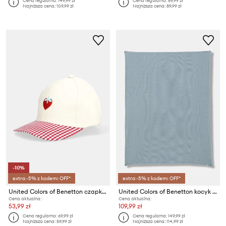
Cena regularna:
149,99 zł
Cena regularna:
89,99 zł
Najniższa cena:
109,99 zł
Najniższa cena:
89,99 zł
-10%
extra -5% z kodem: OFF*
extra -5% z kodem: OFF*
United Colors of Benetton czapka z daszkiem dziecięca bawełniana
United Colors of Benetton kocyk dziecięcy bawełniany
Cena aktualna:
Cena aktualna:
53,99 zł
109,99 zł
Cena regularna:
69,99 zł
Cena regularna:
149,99 zł
Najniższa cena:
59,99 zł
Najniższa cena:
114,99 zł