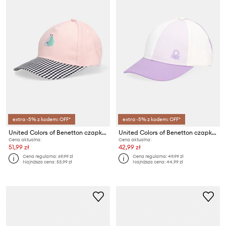
extra -5% z kodem: OFF*
extra -5% z kodem: OFF*
United Colors of Benetton czapka z daszkiem dziecięca bawełniana
United Colors of Benetton czapka z daszkiem dziecięca bawełniana
Cena aktualna:
Cena aktualna:
51,99 zł
42,99 zł
Cena regularna:
69,99 zł
Cena regularna:
49,99 zł
Najniższa cena:
53,99 zł
Najniższa cena:
44,99 zł