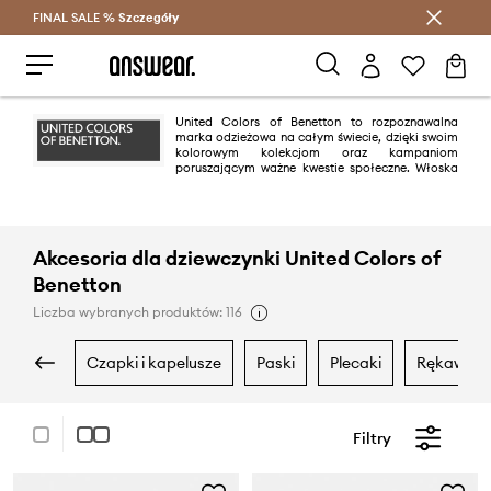
FINAL SALE %
Szczegóły
Oszczędzaj z Answear Club >
United Colors of Benetton to rozpoznawalna
marka odzieżowa na całym świecie, dzięki swoim
kolorowym kolekcjom oraz kampaniom
poruszającym ważne kwestie społeczne. Włoska
marka słynie z wielobarwnych projektów, dobrej jakości, zrównoważonej
produkcji oraz zaangażowania w ochronę środowiska.
Akcesoria dla dziewczynki United Colors of
Benetton
Liczba wybranych produktów: 116
czapki i kapelusze
paski
plecaki
rękawiczk
Filtry