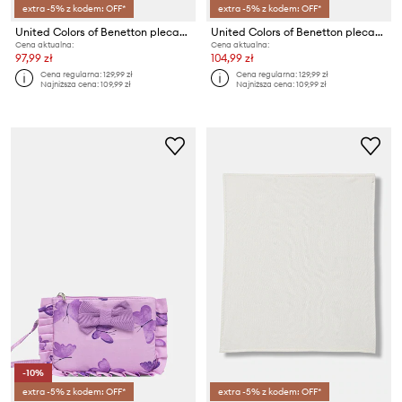
extra -5% z kodem: OFF*
extra -5% z kodem: OFF*
United Colors of Benetton plecak dziecięcy bawełniany
United Colors of Benetton plecak dziecięcy bawełniany
Cena aktualna:
Cena aktualna:
97,99 zł
104,99 zł
Cena regularna:
129,99 zł
Cena regularna:
129,99 zł
Najniższa cena:
109,99 zł
Najniższa cena:
109,99 zł
-10%
extra -5% z kodem: OFF*
extra -5% z kodem: OFF*