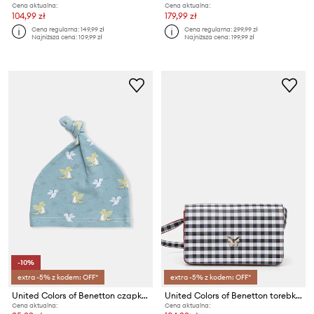
Cena aktualna:
Cena aktualna:
104,99 zł
179,99 zł
Cena regularna:
149,99 zł
Cena regularna:
299,99 zł
Najniższa cena:
109,99 zł
Najniższa cena:
199,99 zł
-10%
extra -5% z kodem: OFF*
extra -5% z kodem: OFF*
United Colors of Benetton czapka niemowlęca bawełniana
United Colors of Benetton torebka dziecięca z imitacji skóry
Cena aktualna:
Cena aktualna: