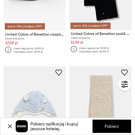
extra -5% z kodem: OFF*
extra -5% z kodem: OFF*
United Colors of Benetton szalik dziecięcy
United Colors of Benetton czapka z daszkiem bawełniana dziecięca
Cena aktualna:
Cena aktualna:
51,99 zł
37,99 zł
Cena regularna:
99,99 zł
Cena regularna:
99,99 zł
Najniższa cena:
53,99 zł
Najniższa cena:
39,99 zł
Pobierz aplikację i kupuj
Pobierz
jeszcze łatwiej.