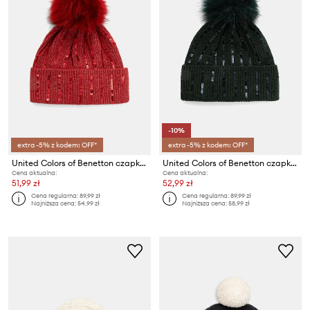
-10%
extra -5% z kodem: OFF*
extra -5% z kodem: OFF*
United Colors of Benetton czapka dziecięca
United Colors of Benetton czapka dziecięca
Cena aktualna:
Cena aktualna:
51,99 zł
52,99 zł
Cena regularna:
89,99 zł
Cena regularna:
89,99 zł
Najniższa cena:
54,99 zł
Najniższa cena:
58,99 zł