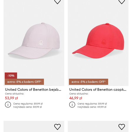
-10%
extra -5% z kodem: OFF*
extra -5% z kodem: OFF*
United Colors of Benetton bejsbolówka dziecięca bawełniana
United Colors of Benetton czapka z daszkiem dziecięca bawełniana
Cena aktualna:
Cena aktualna:
53,99 zł
46,99 zł
Cena regularna:
59,99 zł
Cena regularna:
59,99 zł
Najniższa cena:
59,99 zł
Najniższa cena:
49,99 zł