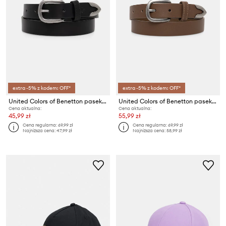
extra -5% z kodem: OFF*
extra -5% z kodem: OFF*
United Colors of Benetton pasek dziecięcy
United Colors of Benetton pasek dziecięcy
Cena aktualna:
Cena aktualna:
45,99 zł
55,99 zł
Cena regularna:
69,99 zł
Cena regularna:
69,99 zł
Najniższa cena:
47,99 zł
Najniższa cena:
58,99 zł