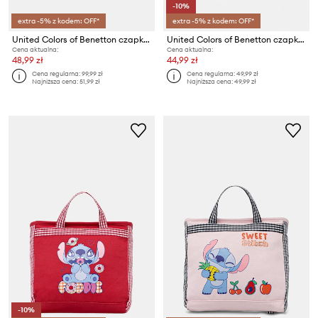
-10%
extra -5% z kodem: OFF*
extra -5% z kodem: OFF*
United Colors of Benetton czapka z daszkiem
United Colors of Benetton czapka z daszkiem dziecięca bawełniana
Cena aktualna:
Cena aktualna:
48,99 zł
44,99 zł
Cena regularna:
99,99 zł
Cena regularna:
49,99 zł
Najniższa cena:
51,99 zł
Najniższa cena:
49,99 zł
-10%