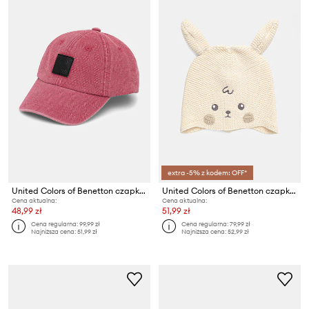
extra -5% z kodem: OFF*
United Colors of Benetton czapka z daszkiem
United Colors of Benetton czapka dziecięca bawełniana
Cena aktualna:
Cena aktualna:
48,99 zł
51,99 zł
Cena regularna:
99,99 zł
Cena regularna:
79,99 zł
Najniższa cena:
51,99 zł
Najniższa cena:
52,99 zł