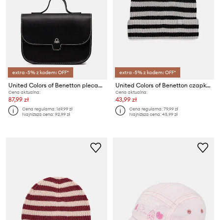
extra -5% z kodem: OFF*
extra -5% z kodem: OFF*
United Colors of Benetton plecak dziecięcy
United Colors of Benetton czapka dziecięca
Cena aktualna:
Cena aktualna:
87,99 zł
43,99 zł
Cena regularna:
169,99 zł
Cena regularna:
79,99 zł
Najniższa cena:
92,99 zł
Najniższa cena:
45,99 zł