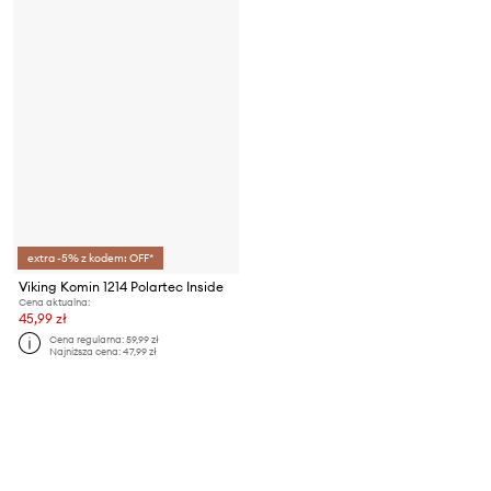
extra -5% z kodem: OFF*
Viking Komin 1214 Polartec Inside
Cena aktualna:
45,99 zł
Cena regularna:
59,99 zł
Najniższa cena:
47,99 zł