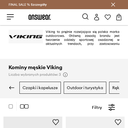
FINAL SALE %
Szczegóły
Oszczędzaj z Answear Club >
Viking to prężnie rozwijająca się polska marka
outdoorowa. Główną zasadą brandu jest
tworzenie odzieży sportowej osadzonej w
aktualnych trendach, przy zastosowaniu
znakomitych materiałów oraz technologii zapewniających komfort. Viking
wspiera również polskich sportowców, w tym Reprezentację Paraolimpijską
w Narciarstwie Alpejskim.
Kominy męskie Viking
Liczba wybranych produktów: 3
czapki i kapelusze
outdoor i turystyka
rękawic
Filtry