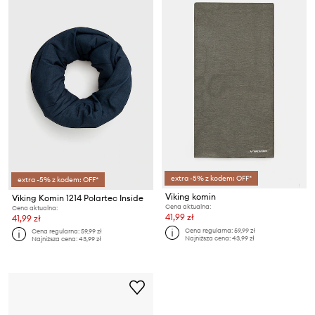
extra -5% z kodem: OFF*
extra -5% z kodem: OFF*
Viking komin
Viking Komin 1214 Polartec Inside
Cena aktualna:
Cena aktualna:
41,99 zł
41,99 zł
Cena regularna:
59,99 zł
Cena regularna:
59,99 zł
Najniższa cena:
43,99 zł
Najniższa cena:
43,99 zł