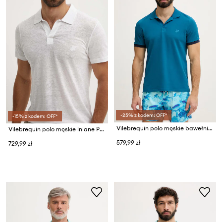
-25% z kodem: OFF*
-15% z kodem: OFF*
Vilebrequin polo męskie bawełniane PALATIN
Vilebrequin polo męskie lniane PYRAMID
579,99 zł
729,99 zł