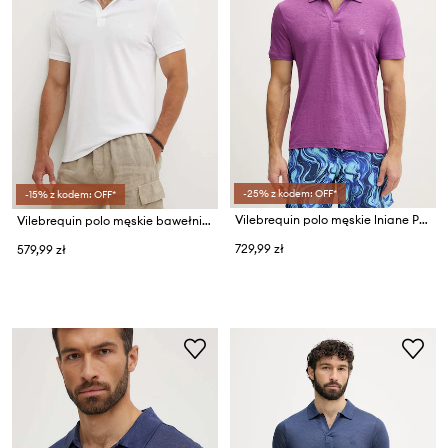
-25% z kodem: OFF*
-15% z kodem: OFF*
Vilebrequin polo męskie lniane PYRAMID
Vilebrequin polo męskie bawełniane PALATIN
729,99 zł
579,99 zł