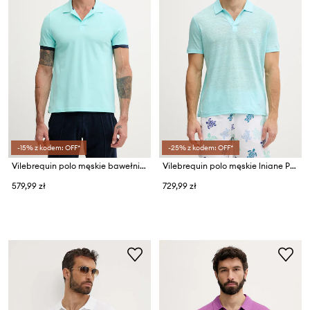
-15% z kodem: OFF*
-25% z kodem: OFF*
Vilebrequin polo męskie bawełniane PALATIN
Vilebrequin polo męskie lniane PYRAMID
579,99 zł
729,99 zł