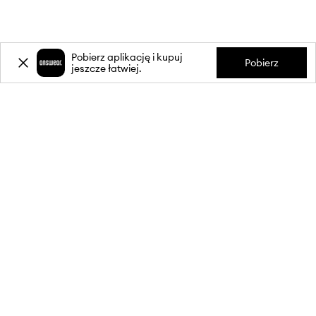
Pobierz aplikację i kupuj
Pobierz
jeszcze łatwiej.
-20%
zniżki** na pierwsze zakupy
za zapis do newslettera.
Dołącz do naszej społeczności, aby otrzymywać informacje o
najnowszych promocjach i produktach.