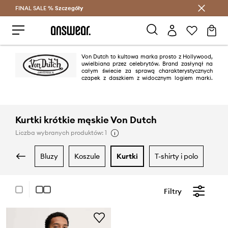
FINAL SALE %
Szczegóły
Oszczędzaj z Answear Club >
Von Dutch to kultowa marka prosto z Hollywood,
uwielbiana przez celebrytów. Brand zasłynął na
całym świecie za sprawą charakterystycznych
czapek z daszkiem z widocznym logiem marki.
Dziś Von Dutch oferuje kolekcje w niezobowiązującym stylu streatwearu.
Kurtki krótkie męskie Von Dutch
Liczba wybranych produktów: 1
bluzy
koszule
kurtki
t-shirty i polo
Filtry