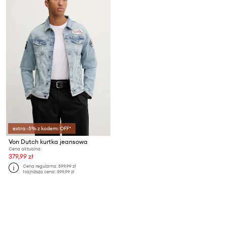
extra -5% z kodem: OFF*
Von Dutch kurtka jeansowa
Cena aktualna:
379,99 zł
Cena regularna:
599,99 zł
Najniższa cena:
399,99 zł