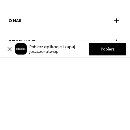
O NAS
INFORMACJE
Pobierz aplikację i kupuj
Pobierz
jeszcze łatwiej.
OBSŁUGA KLIENTA
APLIKACJA MOBILNA
OBSERWUJ NAS NA: