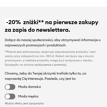
-20%
zniżki** na pierwsze zakupy
za zapis do newslettera.
Dołącz do naszej społeczności, aby otrzymywać informacje o
najnowszych promocjach i produktach.
**Rabat jest jednorazowy, obejmuje nieprzecenione produkty i jest
ważny przy zakupach za min. 350 zł. Rabat nie łączy się z innymi
promocjami, a niektóre produkty mogą być wyłączone z rabatu.
Szczegóły na stronie:
wykluczenia z promocji
.
Chcemy, żeby do Twojej skrzynki trafiało tylko to, co
naprawdę Cię interesuje. Powiedz, czy jest to:
Moda damska
Moda męska
Wybór oferty jest opcjonalny