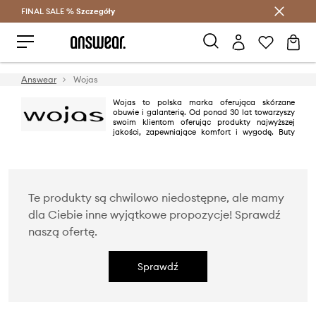
FINAL SALE %
Szczegóły
Oszczędzaj z Answear Club >
Answear
Wojas
Wojas to polska marka oferująca skórzane
obuwie i galanterię. Od ponad 30 lat towarzyszy
swoim klientom oferując produkty najwyższej
jakości, zapewniające komfort i wygodę. Buty
Wojas to synonim ponadczasowej klasyki, otwartej na światowe trendy. W
ofercie znajduje się eleganckie skórzane obuwie damskie i męskie, modele
dziecięce i młodzieżowe oraz obuwie trekkingowe i specjalistyczne.
Asortyment uzupełnia galanteria skórzana - torebki, teczki i paski oraz
akcesoria i środki do pielęgnacji obuwia.
Te produkty są chwilowo niedostępne, ale mamy
dla Ciebie inne wyjątkowe propozycje! Sprawdź
naszą ofertę.
Sprawdź