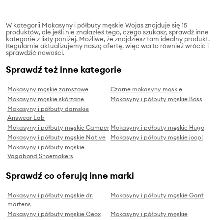
W kategorii Mokasyny i półbuty męskie Wojas znajduje się 15
produktów, ale jeśli nie znalazłeś tego, czego szukasz, sprawdź inne
kategorie z listy poniżej. Możliwe, że znajdziesz tam idealny produkt.
Regularnie aktualizujemy naszą ofertę, więc warto również wrócić i
sprawdzić nowości.
Sprawdź też inne kategorie
Mokasyny męskie zamszowe
Czarne mokasyny męskie
Mokasyny męskie skórzane
Mokasyny i półbuty męskie Boss
Mokasyny i półbuty damskie
Answear Lab
Mokasyny i półbuty męskie Camper
Mokasyny i półbuty męskie Hugo
Mokasyny i półbuty męskie Native
Mokasyny i półbuty męskie joop!
Mokasyny i półbuty męskie
Vagabond Shoemakers
Sprawdź co oferują inne marki
Mokasyny i półbuty męskie dr.
Mokasyny i półbuty męskie Gant
martens
Mokasyny i półbuty męskie Geox
Mokasyny i półbuty męskie