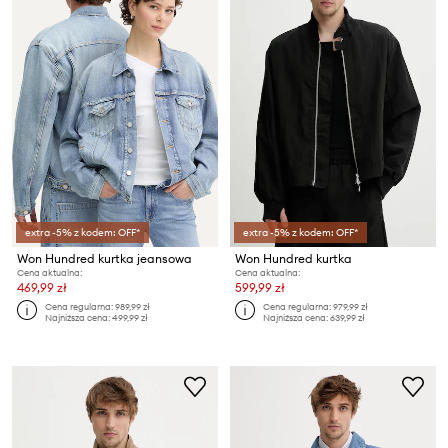
extra -5% z kodem: OFF*
extra -5% z kodem: OFF*
Won Hundred kurtka jeansowa
Won Hundred kurtka
Cena aktualna:
Cena aktualna:
469,99 zł
599,99 zł
Cena regularna:
989,99 zł
Cena regularna:
979,99 zł
Najniższa cena:
499,99 zł
Najniższa cena:
639,99 zł