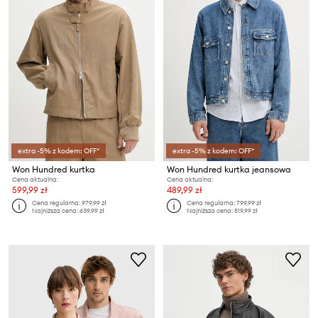
extra -5% z kodem: OFF*
extra -5% z kodem: OFF*
Won Hundred kurtka
Won Hundred kurtka jeansowa
Cena aktualna:
Cena aktualna:
599,99 zł
489,99 zł
Cena regularna:
979,99 zł
Cena regularna:
799,99 zł
Najniższa cena:
639,99 zł
Najniższa cena:
519,99 zł