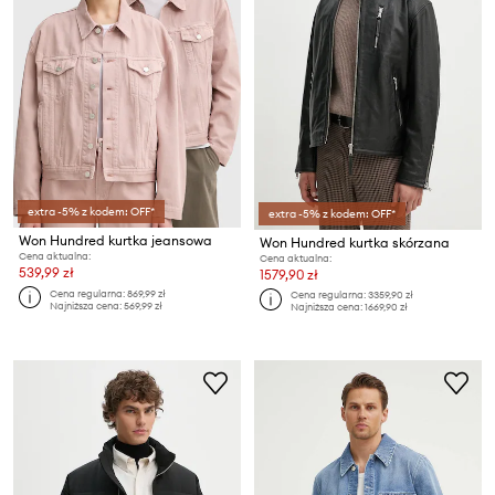
extra -5% z kodem: OFF*
extra -5% z kodem: OFF*
Won Hundred kurtka jeansowa
Won Hundred kurtka skórzana
Cena aktualna:
Cena aktualna:
539,99 zł
1579,90 zł
Cena regularna:
869,99 zł
Cena regularna:
3359,90 zł
Najniższa cena:
569,99 zł
Najniższa cena:
1669,90 zł