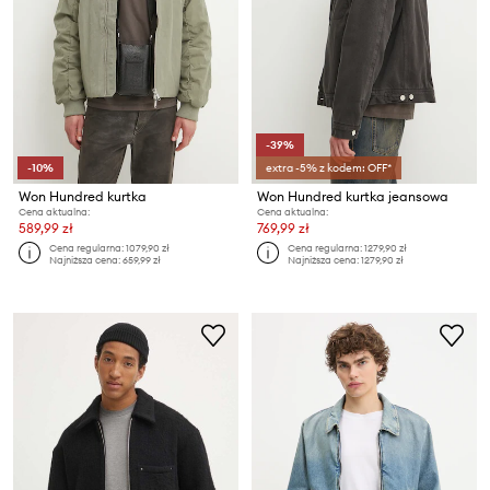
-39%
-10%
extra -5% z kodem: OFF*
Won Hundred kurtka
Won Hundred kurtka jeansowa
Cena aktualna:
Cena aktualna:
589,99 zł
769,99 zł
Cena regularna:
1079,90 zł
Cena regularna:
1279,90 zł
Najniższa cena:
659,99 zł
Najniższa cena:
1279,90 zł