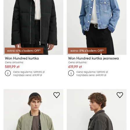
extra -5% z kodem: OFF*
extra -5% z kodem: OFF*
Won Hundred kurtka
Won Hundred kurtka jeansowa
Cena aktualna:
Cena aktualna:
589,99 zł
619,99 zł
Cena regularna:
1299,90 zł
Cena regularna:
1299,90 zł
Najniższa cena:
619,99 zł
Najniższa cena:
649,99 zł