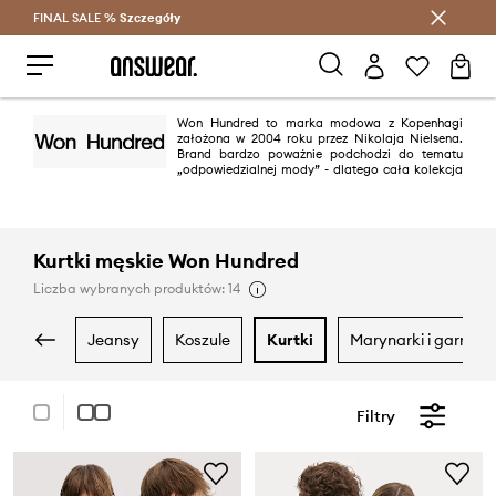
FINAL SALE %
Szczegóły
Oszczędzaj z Answear Club >
Won Hundred to marka modowa z Kopenhagi
założona w 2004 roku przez Nikolaja Nielsena.
Brand bardzo poważnie podchodzi do tematu
„odpowiedzialnej mody” - dlatego cała kolekcja
dżinsów jest produkowana we współpracy z zaufanymi partnerami we
Włoszech, pochodzi wyłącznie z bawełny organicznej i jest prana w
najlepszych pralniach w branży. Wizja Won Hundred zakłada tworzenie
trwałych ubrań i produktów, zwracając uwagę na design i wygodę, a
celem jest tworzenie elementów do noszenia niezależnie od wieku i płci.
Kurtki męskie Won Hundred
Liczba wybranych produktów: 14
jeansy
koszule
kurtki
marynarki i garnitur
Filtry