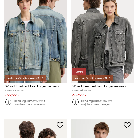
-30%
extra -5% z kodem: OFF*
extra -5% z kodem: OFF*
Won Hundred kurtka jeansowa
Won Hundred kurtka jeansowa
Cena aktualna:
Cena aktualna:
599,99 zł
689,99 zł
Cena regularna:
979,99 zł
Cena regularna:
989,99 zł
Najniższa cena:
639,99 zł
Najniższa cena:
989,99 zł