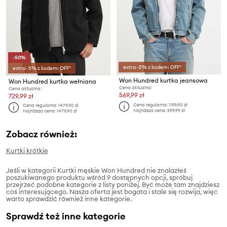
-50%
extra -5% z kodem: OFF*
extra -5% z kodem: OFF*
Won Hundred kurtka jeansowa
Won Hundred kurtka wełniana
Cena aktualna:
Cena aktualna:
569,99 zł
729,99 zł
Cena regularna:
1199,90 zł
Cena regularna:
1479,90 zł
Najniższa cena:
599,99 zł
Najniższa cena:
1479,90 zł
Zobacz również:
Kurtki krótkie
Jeśli w kategorii Kurtki męskie Won Hundred nie znalazłeś
poszukiwanego produktu wśród 9 dostępnych opcji, spróbuj
przejrzeć podobne kategorie z listy poniżej. Być może tam znajdziesz
coś interesującego. Nasza oferta jest bogata i stale się rozwija, więc
warto sprawdzić również inne kategorie.
Sprawdź też inne kategorie