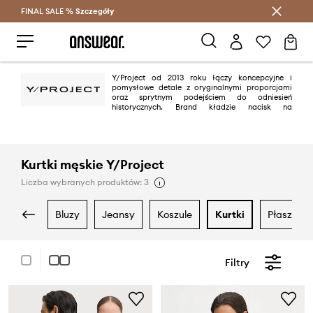
FINAL SALE %
Szczegóły
Oszczędzaj z Answear Club >
Y/Project od 2013 roku łączy koncepcyjne i
pomysłowe detale z oryginalnymi proporcjami
oraz sprytnym podejściem do odniesień
historycznych. Brand kładzie nacisk na
indywidualność i niezależność, poprzez fuzję energii ulicy ze skłaniającymi
do myślenia sylwetkami. Y/Project słynie z wyjątkowej interpretacji
męskości i kobiecości przekraczającej wszechstronność.
Kurtki męskie Y/Project
Liczba wybranych produktów: 3
bluzy
jeansy
koszule
kurtki
płaszcze
Filtry