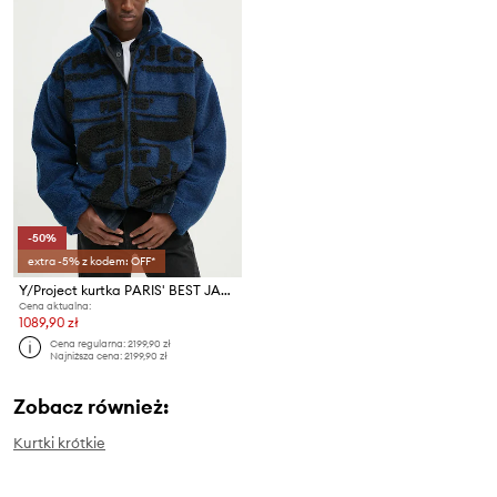
-50%
extra -5% z kodem: OFF*
Y/Project kurtka PARIS' BEST JACQUARD FLEECE JACKET
Cena aktualna:
1089,90 zł
Cena regularna:
2199,90 zł
Najniższa cena:
2199,90 zł
Zobacz również:
Kurtki krótkie