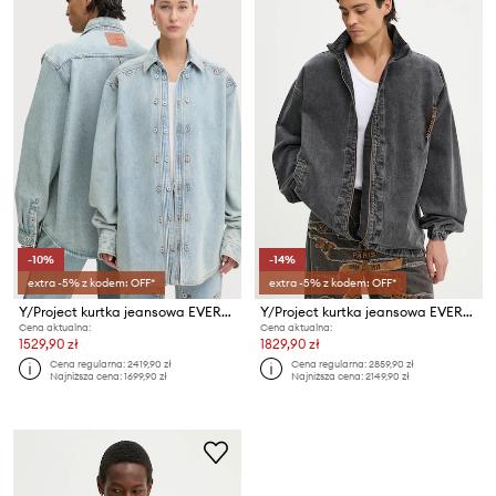
-10%
-14%
extra -5% z kodem: OFF*
extra -5% z kodem: OFF*
Y/Project kurtka jeansowa EVERGREEN SNAP OFF DENIM SHIRT
Y/Project kurtka jeansowa EVERGREEN PINCHED LOGO DENIM WINDBREAKER
Cena aktualna:
Cena aktualna:
1529,90 zł
1829,90 zł
Cena regularna:
2419,90 zł
Cena regularna:
2859,90 zł
Najniższa cena:
1699,90 zł
Najniższa cena:
2149,90 zł