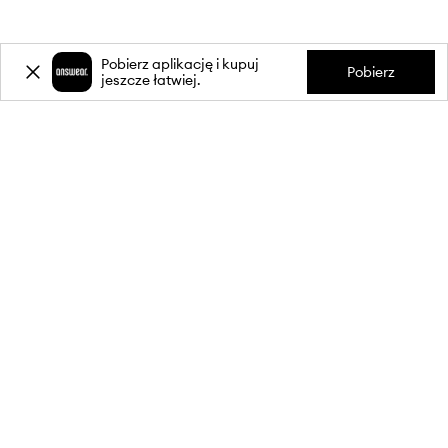
Pobierz aplikację i kupuj
Pobierz
jeszcze łatwiej.
-20%
zniżki** na pierwsze zakupy
za zapis do newslettera.
Dołącz do naszej społeczności, aby otrzymywać informacje o
najnowszych promocjach i produktach.
**Rabat jest jednorazowy, obejmuje nieprzecenione produkty i jest