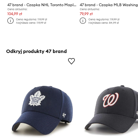
47 brand - Czapka NHL Toronto Maple Leafs
Cena aktualna:
Cena aktualna:
104,99 zł
79,99 zł
Cena regularna:
119,99 zł
Cena regularna:
119,99 zł
Najniższa cena:
119,99 zł
Najniższa cena:
84,99 zł
Odkryj produkty 47 brand