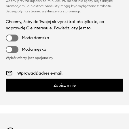
ważny przy zakupach za min. 350 zł. Rabat nie łączy się z innymi
promocjami, a niektóre produkty mogą być wyłączone z rabatu.
Szczegóły na stronie:
wykluczenia z promocji
.
Chcemy, żeby do Twojej skrzynki trafiało tylko to, co
naprawdę Cię interesuje. Powiedz, czy jest to:
Moda damska
Moda męska
Wybór oferty jest opcjonalny
Zapisz mnie