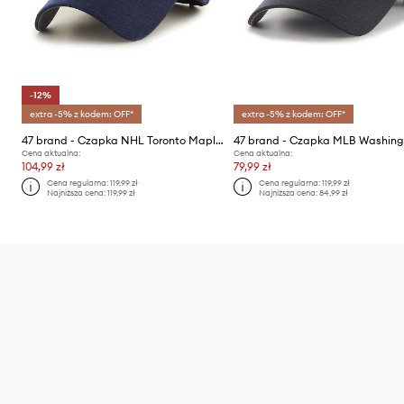
-12%
extra -5% z kodem: OFF*
extra -5% z kodem: OFF*
47 brand - Czapka NHL Toronto Maple Leafs
Cena aktualna:
Cena aktualna:
104,99 zł
79,99 zł
Cena regularna:
119,99 zł
Cena regularna:
119,99 zł
Najniższa cena:
119,99 zł
Najniższa cena:
84,99 zł