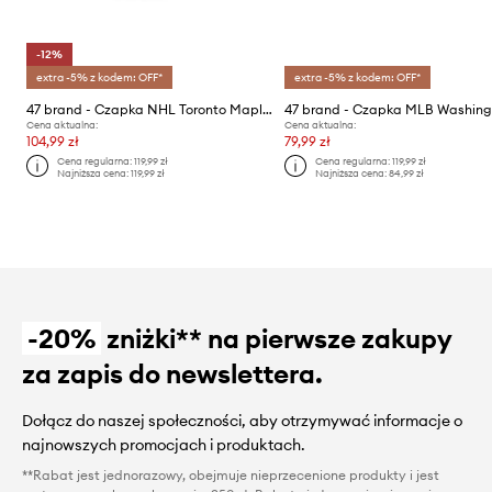
-12%
extra -5% z kodem: OFF*
extra -5% z kodem: OFF*
47 brand - Czapka NHL Toronto Maple Leafs
Cena aktualna:
Cena aktualna:
104,99 zł
79,99 zł
Cena regularna:
119,99 zł
Cena regularna:
119,99 zł
Najniższa cena:
119,99 zł
Najniższa cena:
84,99 zł
-20%
zniżki** na pierwsze zakupy
za zapis do newslettera.
Dołącz do naszej społeczności, aby otrzymywać informacje o
najnowszych promocjach i produktach.
**Rabat jest jednorazowy, obejmuje nieprzecenione produkty i jest