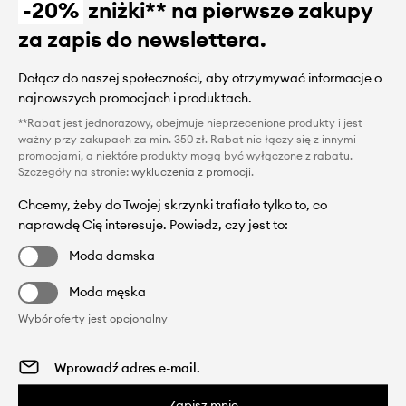
-20%
zniżki** na pierwsze zakupy
za zapis do newslettera.
Dołącz do naszej społeczności, aby otrzymywać informacje o
najnowszych promocjach i produktach.
**Rabat jest jednorazowy, obejmuje nieprzecenione produkty i jest
ważny przy zakupach za min. 350 zł. Rabat nie łączy się z innymi
promocjami, a niektóre produkty mogą być wyłączone z rabatu.
Szczegóły na stronie:
wykluczenia z promocji
.
Chcemy, żeby do Twojej skrzynki trafiało tylko to, co
naprawdę Cię interesuje. Powiedz, czy jest to:
Moda damska
Moda męska
Wybór oferty jest opcjonalny
Zapisz mnie