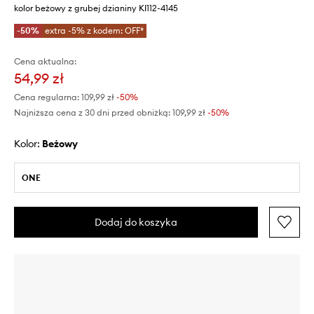
kolor beżowy z grubej dzianiny KI112-4145
-50%
extra -5% z kodem: OFF*
Cena aktualna:
54,99 zł
Cena regularna:
109,99 zł
-50%
Najniższa cena z 30 dni przed obniżką:
109,99 zł
 -50%
Kolor:
beżowy
ONE
Dodaj do koszyka