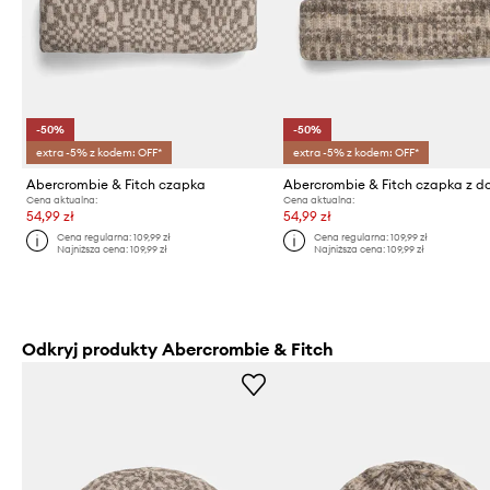
-50%
-50%
extra -5% z kodem: OFF*
extra -5% z kodem: OFF*
Abercrombie & Fitch czapka
Cena aktualna:
Cena aktualna:
54,99 zł
54,99 zł
Cena regularna:
109,99 zł
Cena regularna:
109,99 zł
Najniższa cena:
109,99 zł
Najniższa cena:
109,99 zł
Odkryj produkty Abercrombie & Fitch