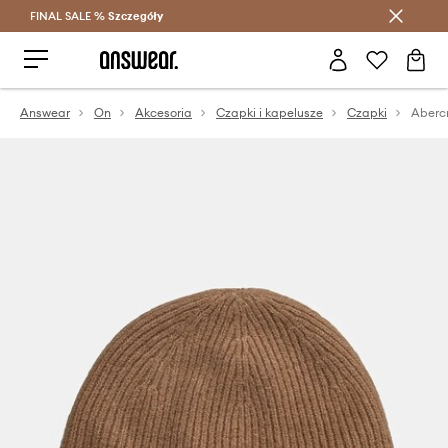
FINAL SALE %
Szczegóły
Oszczędzaj z Answear Club >
Answear
On
Akcesoria
Czapki i kapelusze
Czapki
Aberc