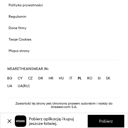
Polityka prywatności
Regulamin
Dane firmy
Twoje Cookies
Mapa strony
WEARETHEANSWEAR IN:
BG
CY
CZ
GR
HR
HU
IT
PL
RO
SI
SK
UA
UA(RU)
Zawartość tej strony jest chroniona prawem autorskim i należy do
Answear.com S.A.
Pobierz aplikację i kupuj
Pobierz
jeszcze łatwiej.