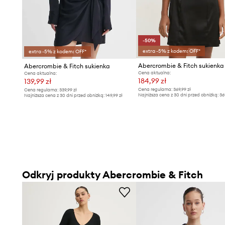
-50%
extra -5% z kodem: OFF*
extra -5% z kodem: OFF*
Abercrombie & Fitch sukienka
Abercrombie & Fitch sukienka
Cena aktualna:
Cena aktualna:
184,99 zł
139,99 zł
Cena regularna:
369,99 zł
Cena regularna:
339,99 zł
Najniższa cena z 30 dni przed obniżką:
36
Najniższa cena z 30 dni przed obniżką:
149,99 zł
Odkryj produkty Abercrombie & Fitch