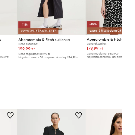
-10%
-11%
extra -5% z kodem: OFF*
extra -5% z kodem: OFF*
a
Abercrombie & Fitch sukien
Abercrombie & Fitch sukienka
Cena aktualna:
Cena aktualna:
179,99 zł
199,99 zł
Cena regularna:
339,99 zł
Cena regularna:
359,99 zł
29,99 zł
Najniższa cena z 30 dni przed obniżką
Najniższa cena z 30 dni przed obniżką:
224,99 zł