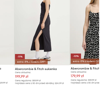
-10%
-11%
extra -5% z kodem: OFF*
extra -5% z kodem: OFF*
a
Abercrombie & Fitch sukien
Abercrombie & Fitch sukienka
Cena aktualna:
Cena aktualna:
179,99 zł
199,99 zł
Cena regularna:
339,99 zł
Cena regularna:
359,99 zł
29,99 zł
Najniższa cena z 30 dni przed obniżką
Najniższa cena z 30 dni przed obniżką:
224,99 zł