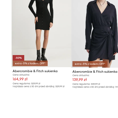
-50%
extra -5% z kodem: OFF*
extra -5% z kodem: OFF*
Abercrombie & Fitch sukienka
Abercrombie & Fitch sukienka
Cena aktualna:
Cena aktualna:
164,99 zł
139,99 zł
Cena regularna:
329,99 zł
Cena regularna:
339,99 zł
Najniższa cena z 30 dni przed obniżką:
329,99 zł
Najniższa cena z 30 dni przed obniżką:
14