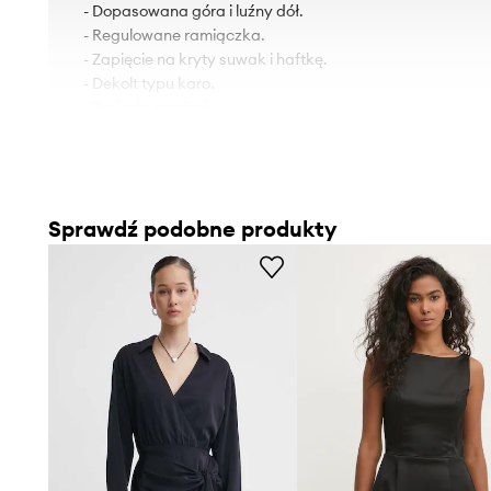
- Dopasowana góra i luźny dół.
- Regulowane ramiączka.
- Zapięcie na kryty suwak i haftkę.
- Dekolt typu karo.
- Posiada rozcięcie.
- Model na podszewce.
- Długość: 142 cm.
- Szerokość pod pachami: 39 cm.
- Wymiary podane dla rozmiaru: S.
Sprawdź podobne produkty