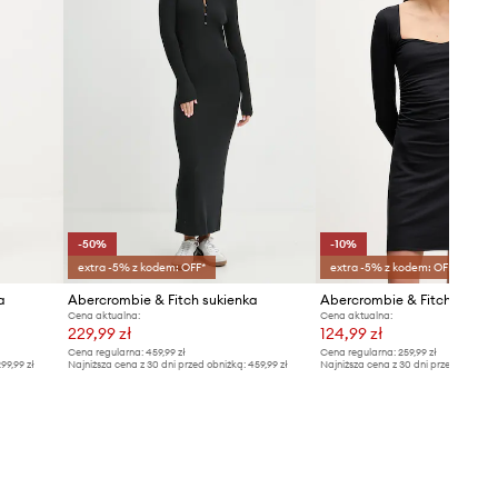
-50%
-10%
extra -5% z kodem: OFF*
extra -5% z kodem: OFF*
a
Abercrombie & Fitch sukienka
Abercrombie & Fitch sukien
Cena aktualna:
Cena aktualna:
229,99 zł
124,99 zł
Cena regularna:
459,99 zł
Cena regularna:
259,99 zł
99,99 zł
Najniższa cena z 30 dni przed obniżką:
459,99 zł
Najniższa cena z 30 dni przed obniżką