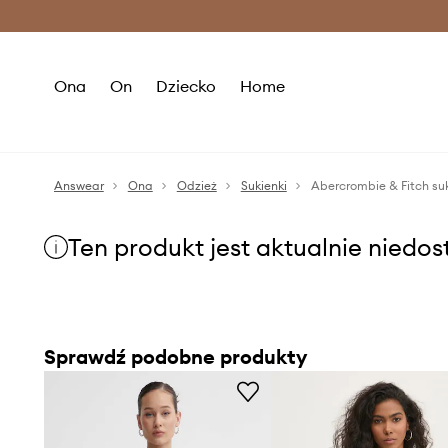
Premium Fashion Benefits >
O
Ona
On
Dziecko
Home
Answear
Ona
Odzież
Sukienki
Abercrombie & Fitch su
Ten produkt jest aktualnie niedo
Sprawdź podobne produkty