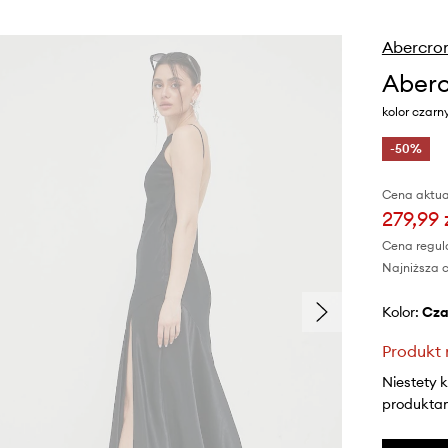
Abercrom
Aberc
kolor czar
-50%
Cena aktua
279,99 
Cena regul
Najniższa c
Kolor:
cz
Produkt 
Niestety 
produktami