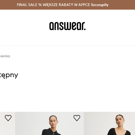
szczędzaj z Answear Club >
FINAL SALE % WIĘKSZE RABATY W APPCE
Dostawa nawet w 24h >
Szczegóły
News
kienka
stępny