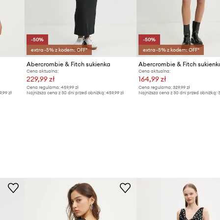
-50%
-50%
extra -5% z kodem: OFF*
extra -5% z kodem: OFF*
Abercrombie & Fitch sukienka
Abercrombie & Fitch sukienk
Cena aktualna:
Cena aktualna:
229,99 zł
164,99 zł
Cena regularna:
459,99 zł
Cena regularna:
329,99 zł
9,99 zł
Najniższa cena z 30 dni przed obniżką:
459,99 zł
Najniższa cena z 30 dni przed obniżką:
3