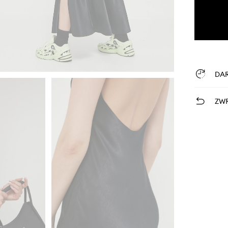
DA
ZWR