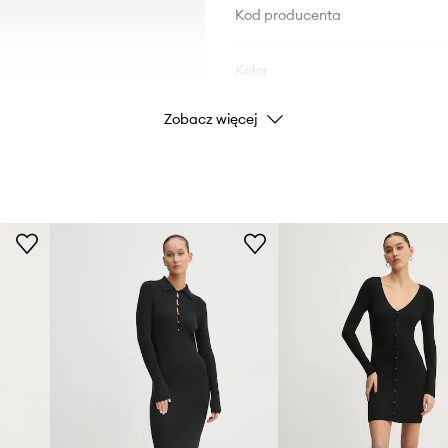
Kod producenta
Kolor
Zobacz więcej
Marka
Aberc
Producent
ID Produktu