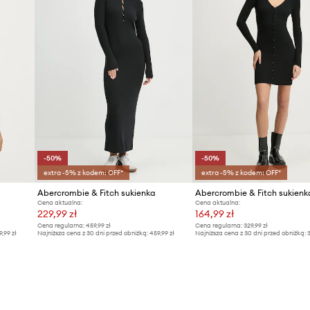
-50%
-50%
extra -5% z kodem: OFF*
extra -5% z kodem: OFF*
Abercrombie & Fitch sukienka
Abercrombie & Fitch sukienk
Cena aktualna:
Cena aktualna:
229,99 zł
164,99 zł
Cena regularna:
459,99 zł
Cena regularna:
329,99 zł
9,99 zł
Najniższa cena z 30 dni przed obniżką:
459,99 zł
Najniższa cena z 30 dni przed obniżką:
3