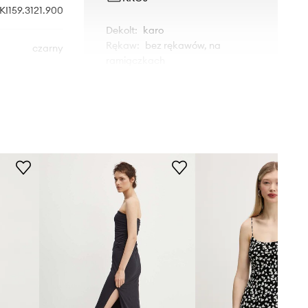
KI159.3121.900
Dekolt
:
karo
Rękaw
:
bez rękawów, na
czarny
ramiączkach
Krój modelu
:
dopasowana
rombie & Fitch
WYMIARY
Modelka ze zdjęcia ma 175 cm
wzrostu i ma na sobie rozmiar S.
Tabela rozmiarów