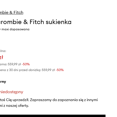
bie & Fitch
rombie & Fitch sukienka
ny maxi dopasowana
lna:
zł
arna:
559,99 zł
-50%
ena z 30 dni przed obniżką:
559,99 zł
 -50%
arny
niedostępny
ktoś Cię uprzedził. Zapraszamy do zapoznania się z innymi
 z naszej oferty.