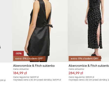
-50%
extra -5% z kodem: OFF*
extra -5% z kodem: OFF*
Abercrombie & Fitch sukienka
Abercrombie & Fitch sukienk
Cena aktualna:
Cena aktualna:
184,99 zł
284,99 zł
Cena regularna:
369,99 zł
Cena regularna:
559,99 zł
Najniższa cena z 30 dni przed obniżką:
369,99 zł
Najniższa cena z 30 dni przed obniżką:
2
9,99 zł