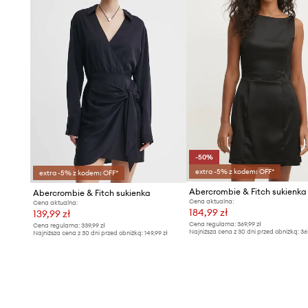
-50%
extra -5% z kodem: OFF*
extra -5% z kodem: OFF*
Abercrombie & Fitch sukienka
Abercrombie & Fitch sukienka
Cena aktualna:
Cena aktualna:
184,99 zł
139,99 zł
Cena regularna:
369,99 zł
Cena regularna:
339,99 zł
Najniższa cena z 30 dni przed obniżką:
36
Najniższa cena z 30 dni przed obniżką:
149,99 zł