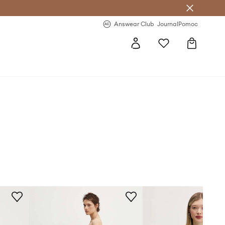
letter >
Regularne nowości >
Answear Club
Journal
Pomoc