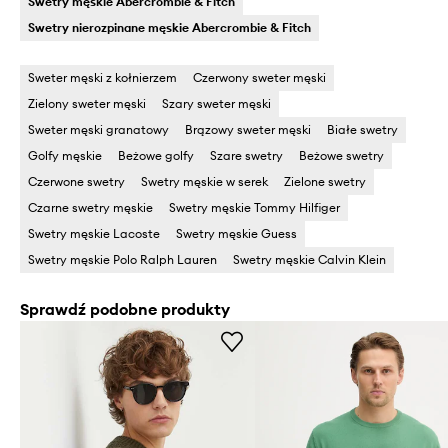
Swetry męskie Abercrombie & Fitch
Swetry nierozpinane męskie Abercrombie & Fitch
Sweter męski z kołnierzem
Czerwony sweter męski
Zielony sweter męski
Szary sweter męski
Sweter męski granatowy
Brązowy sweter męski
Białe swetry
Golfy męskie
Beżowe golfy
Szare swetry
Beżowe swetry
Czerwone swetry
Swetry męskie w serek
Zielone swetry
Czarne swetry męskie
Swetry męskie Tommy Hilfiger
Swetry męskie Lacoste
Swetry męskie Guess
Swetry męskie Polo Ralph Lauren
Swetry męskie Calvin Klein
Sprawdź podobne produkty