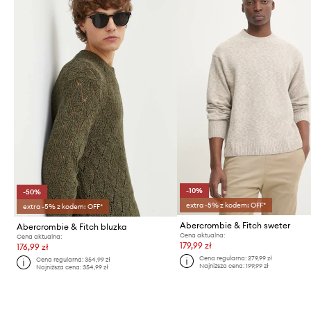
-10%
-50%
extra -5% z kodem: OFF*
extra -5% z kodem: OFF*
Abercrombie & Fitch sweter
Abercrombie & Fitch bluzka
Cena aktualna:
Cena aktualna:
179,99 zł
176,99 zł
Cena regularna:
279,99 zł
Cena regularna:
354,99 zł
Najniższa cena:
199,99 zł
Najniższa cena:
354,99 zł