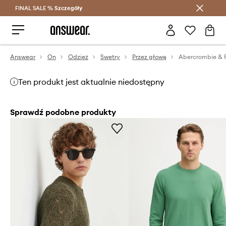
FINAL SALE %
Szczegóły
Oszczędzaj z Answear Club >
Answear
On
Odzież
Swetry
Przez głowę
Abercrombie & F
Ten produkt jest aktualnie niedostępny
Sprawdź podobne produkty