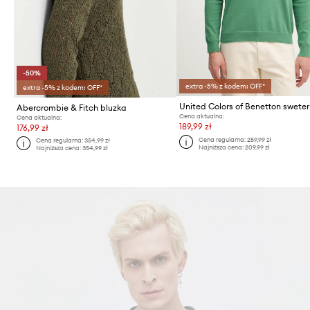
-50%
extra -5% z kodem: OFF*
extra -5% z kodem: OFF*
Abercrombie & Fitch bluzka
Cena aktualna:
Cena aktualna:
189,99 zł
176,99 zł
Cena regularna:
259,99 zł
Cena regularna:
354,99 zł
Najniższa cena:
209,99 zł
Najniższa cena:
354,99 zł