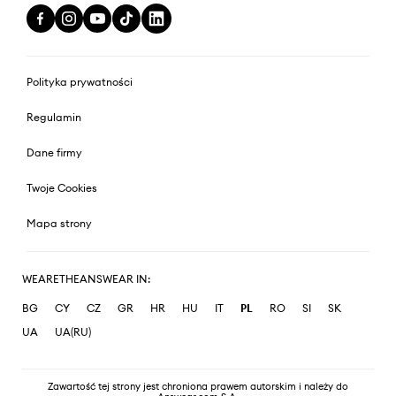
Polityka prywatności
Regulamin
Dane firmy
Twoje Cookies
Mapa strony
WEARETHEANSWEAR IN:
BG
CY
CZ
GR
HR
HU
IT
PL
RO
SI
SK
UA
UA(RU)
Zawartość tej strony jest chroniona prawem autorskim i należy do