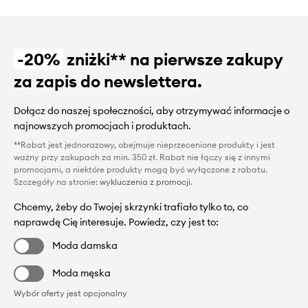
-20%
zniżki** na pierwsze zakupy
za zapis do newslettera.
Dołącz do naszej społeczności, aby otrzymywać informacje o
najnowszych promocjach i produktach.
**Rabat jest jednorazowy, obejmuje nieprzecenione produkty i jest
ważny przy zakupach za min. 350 zł. Rabat nie łączy się z innymi
promocjami, a niektóre produkty mogą być wyłączone z rabatu.
Szczegóły na stronie:
wykluczenia z promocji
.
Chcemy, żeby do Twojej skrzynki trafiało tylko to, co
naprawdę Cię interesuje. Powiedz, czy jest to:
Moda damska
Moda męska
Wybór oferty jest opcjonalny