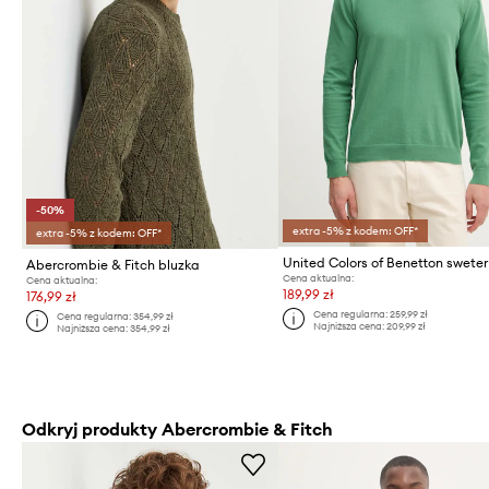
-50%
extra -5% z kodem: OFF*
extra -5% z kodem: OFF*
Abercrombie & Fitch bluzka
Cena aktualna:
Cena aktualna:
189,99 zł
176,99 zł
Cena regularna:
259,99 zł
Cena regularna:
354,99 zł
Najniższa cena:
209,99 zł
Najniższa cena:
354,99 zł
Odkryj produkty Abercrombie & Fitch