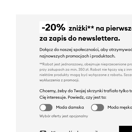
-20%
zniżki** na pierws
za zapis do newslettera.
Dołącz do naszej społeczności, aby otrzymywać
najnowszych promocjach i produktach.
**Rabat jest jednorazowy, obejmuje nieprzecenione pro
przy zakupach za min. 350 zł. Rabat nie łączy się z i
niektóre produkty mogą być wyłączone z rabatu. Szcze
wykluczenia z promocji
.
Chcemy, żeby do Twojej skrzynki trafiało tylko 
Cię interesuje. Powiedz, czy jest to:
Moda damska
Moda męsk
Wybór oferty jest opcjonalny