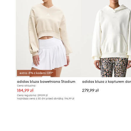
extra -5% z kodem: OFF*
adidas bluza bawełniana Stadium
Cena aktualna:
184,99 zł
279,99 zł
Cena regularna:
299,99 zł
Najniższa cena z 30 dni przed obniżką:
196,99 zł