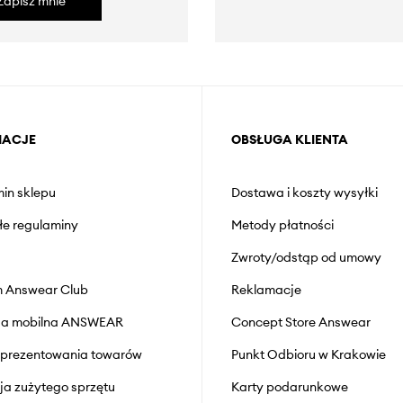
Zapisz mnie
MACJE
OBSŁUGA KLIENTA
in sklepu
Dostawa i koszty wysyłki
łe regulaminy
Metody płatności
Zwroty/odstąp od umowy
 Answear Club
Reklamacje
cja mobilna ANSWEAR
Concept Store Answear
prezentowania towarów
Punkt Odbioru w Krakowie
cja zużytego sprzętu
Karty podarunkowe