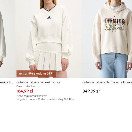
extra -5% z kodem: OFF*
adidas bluza z kapturem damska bawełniana
adidas bluza bawełniana
Cena aktualna:
184,99 zł
349,99 zł
Cena regularna:
299,99 zł
Najniższa cena z 30 dni przed obniżką:
196,99 zł