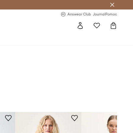
letter >
Regularne nowości >
Answear Club
Journal
Pomoc