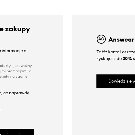
ze zakupy
Answear
 informacje o
Załóż konto i oszc
zyskujesz do
20%
s
dukty i jest ważny
nnymi promocjami, a
góły na stronie:
Dowiedz się w
to, co naprawdę
a