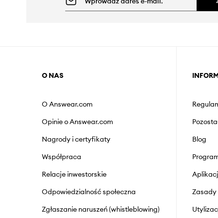
O NAS
INFOR
O Answear.com
Regulam
Opinie o Answear.com
Pozosta
Nagrody i certyfikaty
Blog
Współpraca
Program
Relacje inwestorskie
Aplika
Odpowiedzialność społeczna
Zasady 
Zgłaszanie naruszeń (whistleblowing)
Utyliza