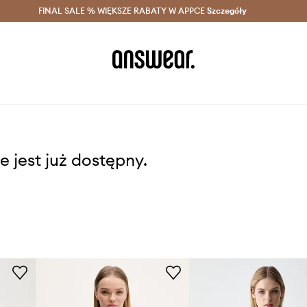
szczędzaj z Answear Club >
FINAL SALE % WIĘKSZE RABATY W APPCE
Dostawa nawet w 24h >
Szczegóły
News
e jest już dostępny.