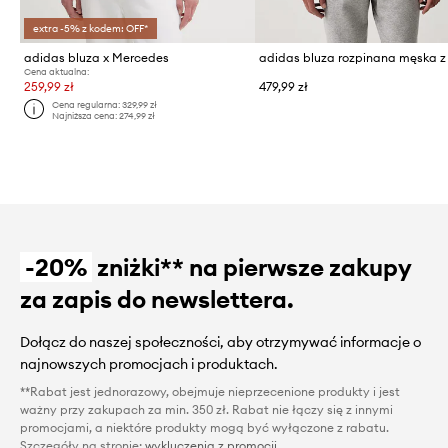
extra -5% z kodem: OFF*
adidas bluza x Mercedes
Cena aktualna:
259,99 zł
479,99 zł
Cena regularna:
329,99 zł
Najniższa cena:
274,99 zł
-20%
zniżki** na pierwsze zakupy
za zapis do newslettera.
Dołącz do naszej społeczności, aby otrzymywać informacje o
najnowszych promocjach i produktach.
**Rabat jest jednorazowy, obejmuje nieprzecenione produkty i jest
ważny przy zakupach za min. 350 zł. Rabat nie łączy się z innymi
promocjami, a niektóre produkty mogą być wyłączone z rabatu.
Szczegóły na stronie:
wykluczenia z promocji
.