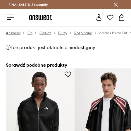
FINAL SALE %
Szczegóły
Oszczędzaj z Answear Club >
Answear
On
Odzież
Bluzy
Rozpinane
adidas bluza Futur
Ten produkt jest aktualnie niedostępny
Sprawdź podobne produkty