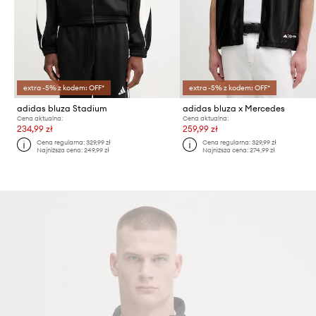
extra -5% z kodem: OFF*
extra -5% z kodem: OFF*
adidas bluza Stadium
adidas bluza x Mercedes
Cena aktualna:
Cena aktualna:
234,99 zł
259,99 zł
Cena regularna:
329,99 zł
Cena regularna:
329,99 zł
Najniższa cena:
249,99 zł
Najniższa cena:
274,99 zł