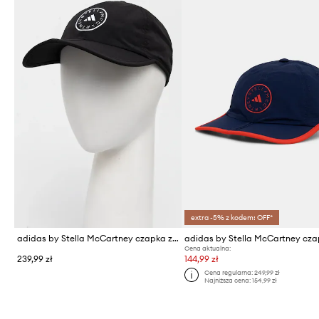
extra -5% z kodem: OFF*
adidas by Stella McCartney czapka z daszkiem
Cena aktualna:
239,99 zł
144,99 zł
Cena regularna:
249,99 zł
Najniższa cena:
154,99 zł