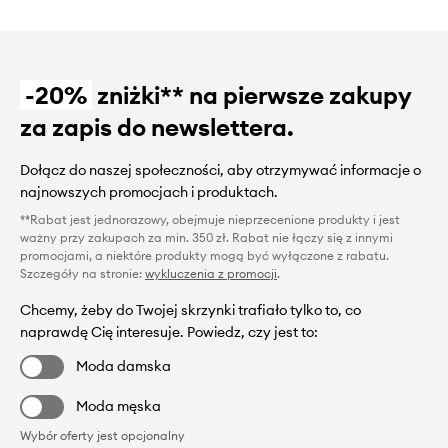
-20%
zniżki** na pierwsze zakupy
za zapis do newslettera.
Dołącz do naszej społeczności, aby otrzymywać informacje o
najnowszych promocjach i produktach.
**Rabat jest jednorazowy, obejmuje nieprzecenione produkty i jest
ważny przy zakupach za min. 350 zł. Rabat nie łączy się z innymi
promocjami, a niektóre produkty mogą być wyłączone z rabatu.
Szczegóły na stronie:
wykluczenia z promocji
.
Chcemy, żeby do Twojej skrzynki trafiało tylko to, co
naprawdę Cię interesuje. Powiedz, czy jest to:
Moda damska
Moda męska
Wybór oferty jest opcjonalny