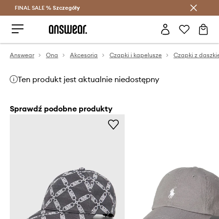
FINAL SALE %
Szczegóły
Oszczędzaj z Answear Club >
Answear
Ona
Akcesoria
Czapki i kapelusze
Czapki z daszk
Ten produkt jest aktualnie niedostępny
Sprawdź podobne produkty