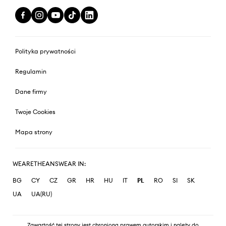
Polityka prywatności
Regulamin
Dane firmy
Twoje Cookies
Mapa strony
WEARETHEANSWEAR IN:
BG
CY
CZ
GR
HR
HU
IT
PL
RO
SI
SK
UA
UA(RU)
Zawartość tej strony jest chroniona prawem autorskim i należy do