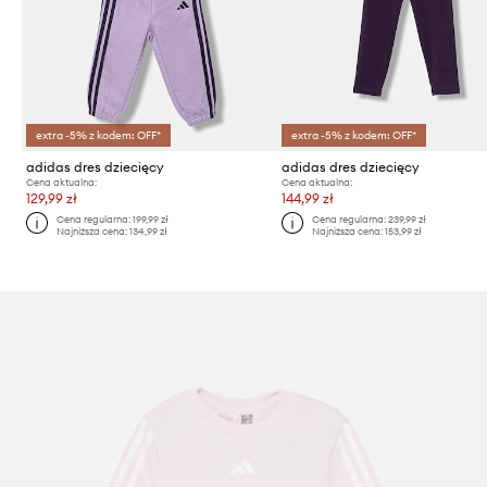
extra -5% z kodem: OFF*
extra -5% z kodem: OFF*
adidas dres dziecięcy
adidas dres dziecięcy
Cena aktualna:
Cena aktualna:
129,99 zł
144,99 zł
Cena regularna:
199,99 zł
Cena regularna:
239,99 zł
Najniższa cena:
134,99 zł
Najniższa cena:
153,99 zł