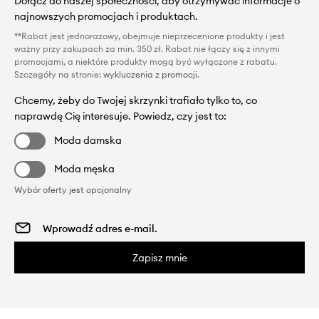
Dołącz do naszej społeczności, aby otrzymywać informacje o
najnowszych promocjach i produktach.
**Rabat jest jednorazowy, obejmuje nieprzecenione produkty i jest
ważny przy zakupach za min. 350 zł. Rabat nie łączy się z innymi
promocjami, a niektóre produkty mogą być wyłączone z rabatu.
Szczegóły na stronie:
wykluczenia z promocji
.
Chcemy, żeby do Twojej skrzynki trafiało tylko to, co
naprawdę Cię interesuje. Powiedz, czy jest to:
Moda damska
Moda męska
Wybór oferty jest opcjonalny
Zapisz mnie