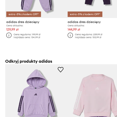
extra -5% z kodem: OFF*
extra -5% z kodem: OFF*
adidas dres dziecięcy
adidas dres dziecięcy
Cena aktualna:
Cena aktualna:
129,99 zł
144,99 zł
Cena regularna:
199,99 zł
Cena regularna:
239,99 zł
Najniższa cena:
134,99 zł
Najniższa cena:
153,99 zł
Odkryj produkty adidas