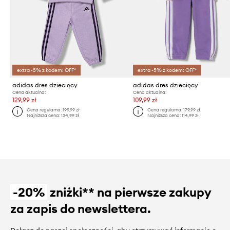
extra -5% z kodem: OFF*
extra -5% z kodem: OFF*
adidas dres dziecięcy
adidas dres dziecięcy
Cena aktualna:
Cena aktualna:
129,99 zł
109,99 zł
Cena regularna:
199,99 zł
Cena regularna:
179,99 zł
Najniższa cena:
134,99 zł
Najniższa cena:
114,99 zł
-20%
zniżki** na pierwsze zakupy
za zapis do newslettera.