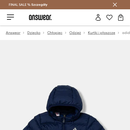
FINAL SALE %
Szczegóły
Oszczędzaj z Answear Club >
Answear
Dziecko
Chłopiec
Odzież
Kurtki i płaszcze
adid