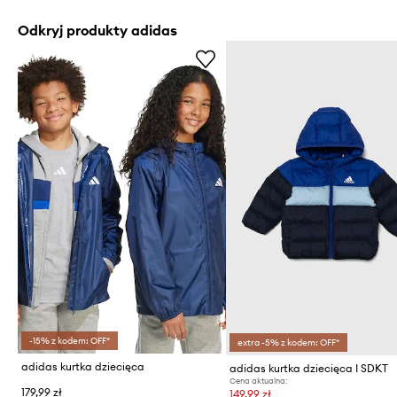
Odkryj produkty adidas
-15% z kodem: OFF*
extra -5% z kodem: OFF*
adidas kurtka dziecięca
adidas kurtka dziecięca I SDKT
Cena aktualna:
179,99 zł
149,99 zł