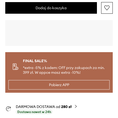
Dodaj do koszyka
FINAL SALE%
*extra -5% z kodem: OFF przy zakupach za min.
399 zł. W appce masz extra -10%!
Pobierz APP
DARMOWA DOSTAWA od
280 zł
Dostawa nawet w 24h