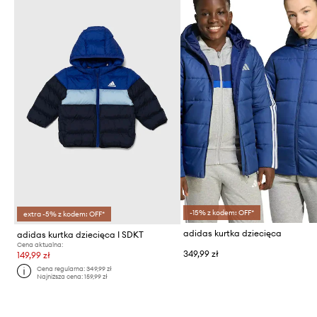
-15% z kodem: OFF*
extra -5% z kodem: OFF*
adidas kurtka dziecięca
adidas kurtka dziecięca I SDKT
Cena aktualna:
349,99 zł
149,99 zł
Cena regularna:
349,99 zł
Najniższa cena:
159,99 zł