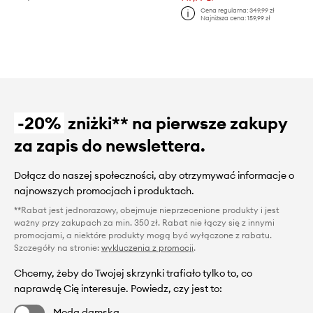
Cena regularna:
349,99 zł
Najniższa cena:
159,99 zł
-20%
zniżki** na pierwsze zakupy
za zapis do newslettera.
Dołącz do naszej społeczności, aby otrzymywać informacje o
najnowszych promocjach i produktach.
**Rabat jest jednorazowy, obejmuje nieprzecenione produkty i jest
ważny przy zakupach za min. 350 zł. Rabat nie łączy się z innymi
promocjami, a niektóre produkty mogą być wyłączone z rabatu.
Szczegóły na stronie:
wykluczenia z promocji
.
Chcemy, żeby do Twojej skrzynki trafiało tylko to, co
naprawdę Cię interesuje. Powiedz, czy jest to:
Moda damska