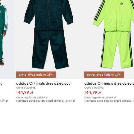
extra -5% z kodem: OFF*
extra -5% z kodem: OFF*
cy
adidas Originals dres dziecięcy
adidas Originals dres dzieci
Cena aktualna:
Cena aktualna:
144,99 zł
144,99 zł
Cena regularna:
239,99 zł
Cena regularna:
239,99 zł
4,99 zł
Najniższa cena z 30 dni przed obniżką:
154,99 zł
Najniższa cena z 30 dni przed obniżką:
1