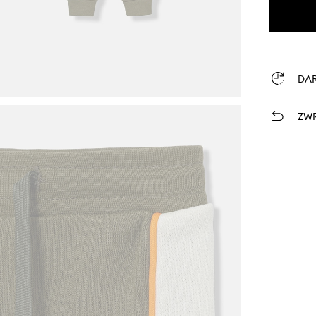
DA
ZWR