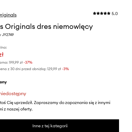
5.0
riginals
s Originals dres niemowlęcy
ny JY2749
lna:
zł
arna:
199,99 zł
-37%
ena z 30 dni przed obniżką:
129,99 zł
 -3%
elony
niedostępny
ktoś Cię uprzedził. Zapraszamy do zapoznania się z innymi
 z naszej oferty.
Inne z tej kategorii