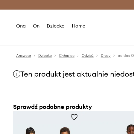
Premium Fashion Benefits >
O
Ona
On
Dziecko
Home
Answear
Dziecko
Chłopiec
Odzież
Dresy
adidas O
Ten produkt jest aktualnie niedo
Sprawdź podobne produkty