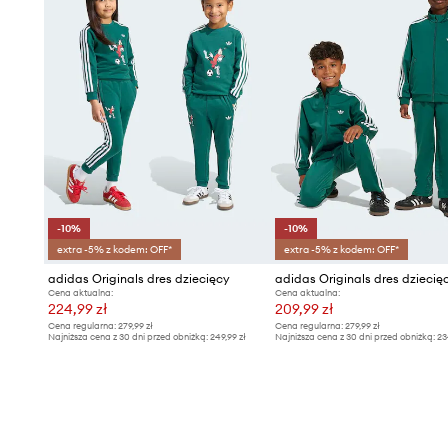
-10%
-10%
extra -5% z kodem: OFF*
extra -5% z kodem: OFF*
adidas Originals dres dziecięcy
adidas Originals dres dziecię
Cena aktualna:
Cena aktualna:
224,99 zł
209,99 zł
Cena regularna:
279,99 zł
Cena regularna:
279,99 zł
Najniższa cena z 30 dni przed obniżką:
249,99 zł
Najniższa cena z 30 dni przed obniżką:
23