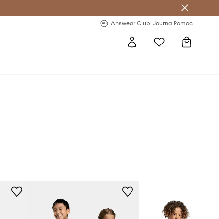
letter >
Regularne nowości >
Answear Club
Journal
Pomoc