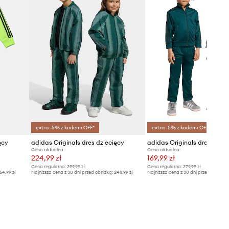
extra -5% z kodem: OFF*
extra -5% z kodem: OFF*
ęcy
adidas Originals dres dziecięcy
adidas Originals dres dziec
Cena aktualna:
Cena aktualna:
224,99 zł
169,99 zł
Cena regularna:
299,99 zł
Cena regularna:
279,99 zł
54,99 zł
Najniższa cena z 30 dni przed obniżką:
248,99 zł
Najniższa cena z 30 dni przed obniżką