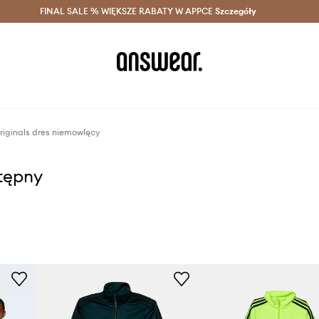
szczędzaj z Answear Club >
FINAL SALE % WIĘKSZE RABATY W APPCE
Dostawa nawet w 24h >
Szczegóły
News
riginals dres niemowlęcy
stępny