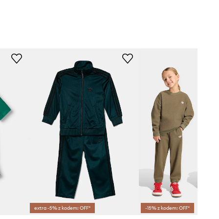
extra -5% z kodem: OFF*
-15% z kodem: OFF*