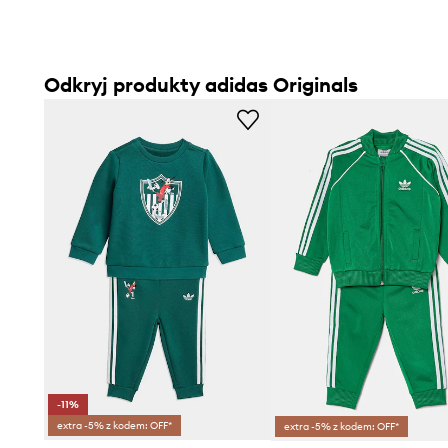
Odkryj produkty adidas Originals
-11%
extra -5% z kodem: OFF*
extra -5% z kodem: OFF*