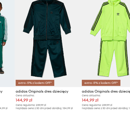
extra -5% z kodem: OFF*
extra -5% z kodem: OFF*
cy
adidas Originals dres dziecięcy
adidas Originals dres dzieci
Cena aktualna:
Cena aktualna:
144,99 zł
144,99 zł
Cena regularna:
239,99 zł
Cena regularna:
239,99 zł
4,99 zł
Najniższa cena z 30 dni przed obniżką:
154,99 zł
Najniższa cena z 30 dni przed obniżką:
1