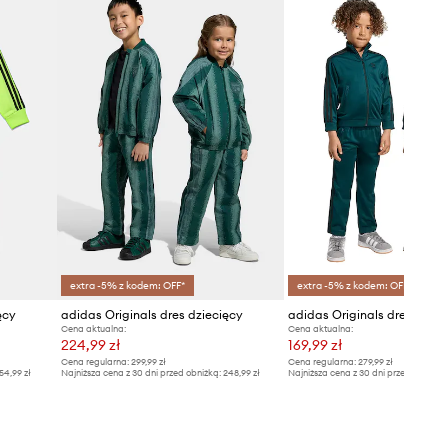
extra -5% z kodem: OFF*
extra -5% z kodem: OFF*
ęcy
adidas Originals dres dziecięcy
adidas Originals dres dziec
Cena aktualna:
Cena aktualna:
224,99 zł
169,99 zł
Cena regularna:
299,99 zł
Cena regularna:
279,99 zł
54,99 zł
Najniższa cena z 30 dni przed obniżką:
248,99 zł
Najniższa cena z 30 dni przed obniżką