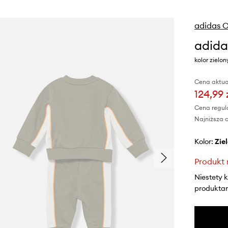
adidas O
adida
kolor zielo
Cena aktua
124,99 
Cena regul
Najniższa c
Kolor:
zi
Produkt 
Niestety 
produktami