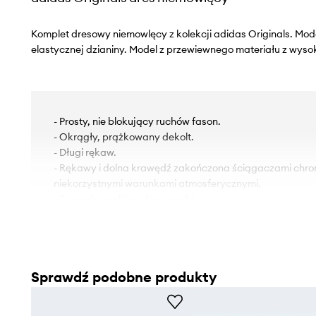
Komplet dresowy niemowlęcy z kolekcji adidas Originals. Mode
elastycznej dzianiny. Model z przewiewnego materiału z wys
- Prosty, nie blokujący ruchów fason.
- Okrągły, prążkowany dekolt.
- Długi rękaw.
- Rękawy i dolna krawędź zakończona ściągaczami chro
niekorzystnymi warunkami atmosferycznymi.
- Z przodu grafika z logo marki.
- Spodnie luźne w okolicy bioder i ud.
- W pasie elastyczna listwa i dodatkowa regulacja szero
która zapobiega zsuwaniu się podczas ruchu.
- Nogawki wykończone wygodnymi, elastycznymi ściąga
Sprawdź podobne produkty
- Z przodu wyhaftowane logo marki.