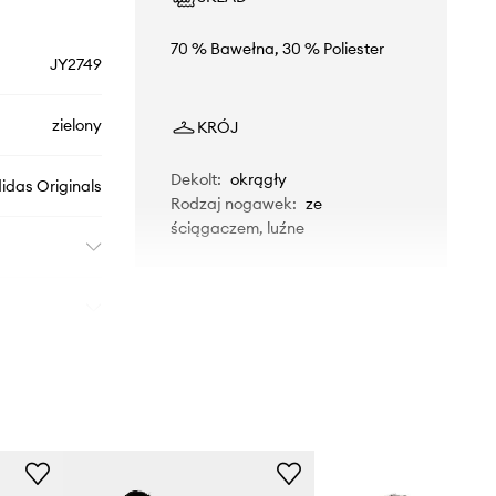
70 % Bawełna, 30 % Poliester
JY2749
zielony
KRÓJ
Dekolt
:
okrągły
idas Originals
Rodzaj nogawek
:
ze
ściągaczem, luźne