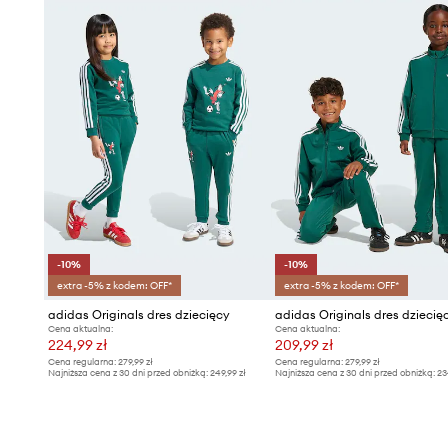
-10%
-10%
extra -5% z kodem: OFF*
extra -5% z kodem: OFF*
adidas Originals dres dziecięcy
adidas Originals dres dziecię
Cena aktualna:
Cena aktualna:
224,99 zł
209,99 zł
Cena regularna:
279,99 zł
Cena regularna:
279,99 zł
Najniższa cena z 30 dni przed obniżką:
249,99 zł
Najniższa cena z 30 dni przed obniżką:
23