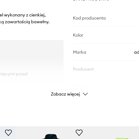
l wykonany z cienkiej,
Kod producenta
oką zawartością bawełny.
Kolor
Marka
ad
Producent
niącymi przed
ID Produktu
Zobacz więcej
kości za pomocą troczków,
czami.