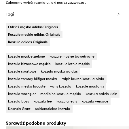
Zalecamy wybór rozmiaru, jaki nosisz zazwyczaj.
Tagi
Odzież męska adidas Originals
Koszule męskie adidas Originals
Koszule adidas Originals
koszule męskie zielone
koszule męskie bawełniane
koszule biznesowe męskie
koszule letnie męskie
koszule sportowe
koszula męska adidas
koszula tommy hilfiger meska
ralph lauren koszula biala
koszula meska lacoste
vans koszula
koszule mustang
koszula wrangler
medicine koszule męskie
koszula calvin klein
koszula boss
koszula lee
koszula levis
koszula versace
Koszula Gant
seidensticker koszula
Sprawdź podobne produkty