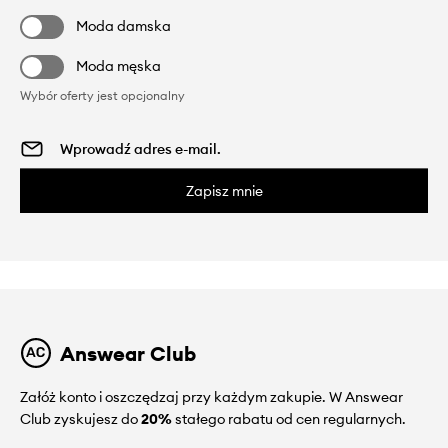
Moda damska
Moda męska
Wybór oferty jest opcjonalny
Zapisz mnie
Answear Club
Załóż konto i oszczędzaj przy każdym zakupie. W Answear
Club zyskujesz do
20%
stałego rabatu od cen regularnych.