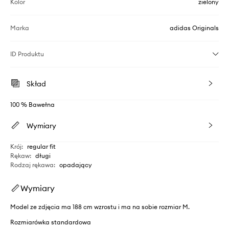
Kolor
zielony
Marka
adidas Originals
ID Produktu
Skład
100 % Bawełna
Wymiary
Krój
:
regular fit
Rękaw
:
długi
Rodzaj rękawa
:
opadający
Wymiary
Model ze zdjęcia ma 188 cm wzrostu i ma na sobie rozmiar M.
Rozmiarówka standardowa