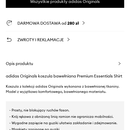
Wszystkie produkty adidas Originals
DARMOWA DOSTAWA od
280 zł
ZWROTY I REKLAMACJE
Opis produktu
adidas Originals koszula bawełniana Premium Essentials Shirt
Koszula z kolekcji adidas Originals wykonana z bawełnianej tkaniny.
Model z wyjątkowo komfortowego, bawełnianego materiału.
- Prosty, nie blokujący ruchów fason.
- Krój rękawa z obniżoną linią ramion nie ogranicza mobilności.
- Wygodne zapięcie na guziki ułatwia zakładanie i zdejmowanie.
- Mankiety zapinane na guziki.