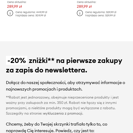
Cena aktualna:
Cena aktualna:
289,99 zł
289,99 zł
Cena regularna:
449,99 zł
Cena regularna:
329,99 zł
Najniższa cena:
309,99 zł
Najniższa cena:
329,99 zł
-20%
zniżki** na pierwsze zakupy
za zapis do newslettera.
Dołącz do naszej społeczności, aby otrzymywać informacje o
najnowszych promocjach i produktach.
**Rabat jest jednorazowy, obejmuje nieprzecenione produkty i jest
ważny przy zakupach za min. 350 zł. Rabat nie łączy się z innymi
promocjami, a niektóre produkty mogą być wyłączone z rabatu.
Szczegóły na stronie:
wykluczenia z promocji
.
Chcemy, żeby do Twojej skrzynki trafiało tylko to, co
naprawdę Cię interesuje. Powiedz, czy jest to: