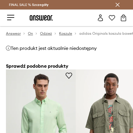
FINAL SALE %
Szczegóły
Oszczędzaj z Answear Club >
Answear
On
Odzież
Koszule
Ten produkt jest aktualnie niedostępny
Sprawdź podobne produkty