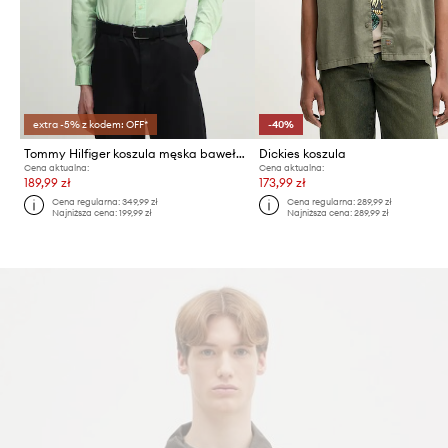
extra -5% z kodem: OFF*
-40%
Tommy Hilfiger koszula męska bawełniana
Dickies koszula
Cena aktualna:
Cena aktualna:
189,99 zł
173,99 zł
Cena regularna:
349,99 zł
Cena regularna:
289,99 zł
Najniższa cena:
199,99 zł
Najniższa cena:
289,99 zł