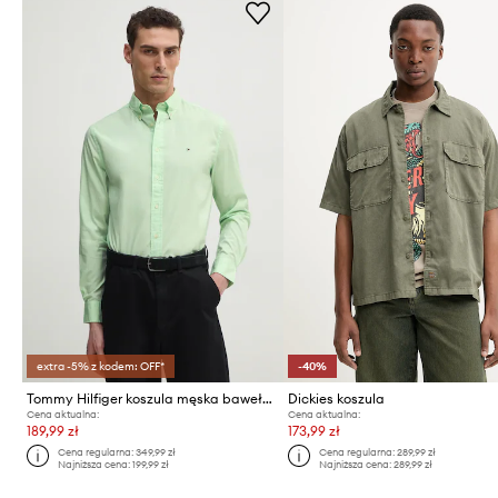
extra -5% z kodem: OFF*
-40%
Tommy Hilfiger koszula męska bawełniana
Dickies koszula
Cena aktualna:
Cena aktualna:
189,99 zł
173,99 zł
Cena regularna:
349,99 zł
Cena regularna:
289,99 zł
Najniższa cena:
199,99 zł
Najniższa cena:
289,99 zł