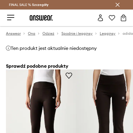
FINAL SALE %
Szczegóły
Oszczędzaj z Answear Club >
Answear
Ona
Odzież
Spodnie i legginsy
Legginsy
adida
Ten produkt jest aktualnie niedostępny
Sprawdź podobne produkty