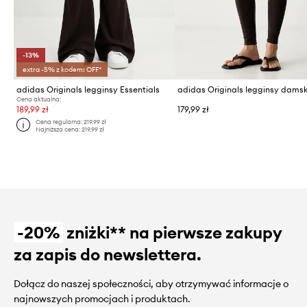
-13%
extra -5% z kodem: OFF*
adidas Originals legginsy Essentials
Cena aktualna:
189,99 zł
179,99 zł
Cena regularna:
219,99 zł
Najniższa cena:
219,99 zł
-20%
zniżki** na pierwsze zakupy
za zapis do newslettera.
Dołącz do naszej społeczności, aby otrzymywać informacje o
najnowszych promocjach i produktach.