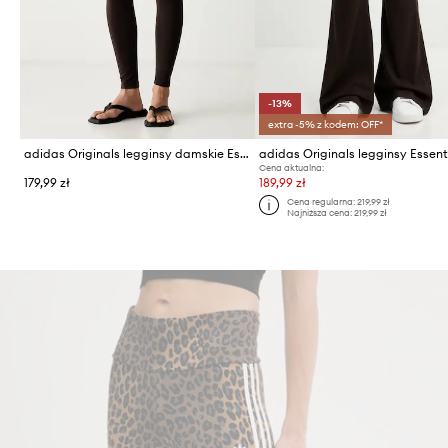
-13%
extra -5% z kodem: OFF*
adidas Originals legginsy damskie Essentials
adidas Originals legginsy Essent
Cena aktualna:
179,99 zł
189,99 zł
Cena regularna:
219,99 zł
Najniższa cena:
219,99 zł