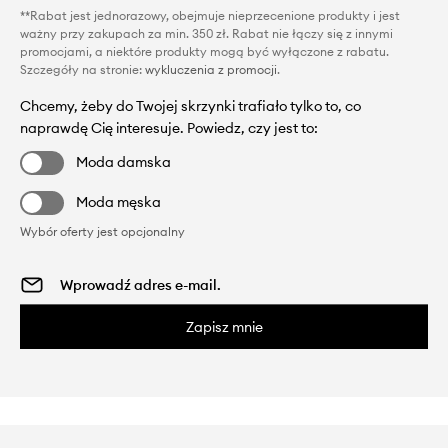
**Rabat jest jednorazowy, obejmuje nieprzecenione produkty i jest
ważny przy zakupach za min. 350 zł. Rabat nie łączy się z innymi
promocjami, a niektóre produkty mogą być wyłączone z rabatu.
Szczegóły na stronie:
wykluczenia z promocji
.
Chcemy, żeby do Twojej skrzynki trafiało tylko to, co
naprawdę Cię interesuje. Powiedz, czy jest to:
Moda damska
Moda męska
Wybór oferty jest opcjonalny
Zapisz mnie