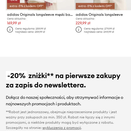
extra -5% z kodem: OFF*
extra -5% z kodem: OFF*
adidas Originals longsleeve męski bawełniany
adidas Originals longsleeve
Cena aktualna:
Cena aktualna:
169,99 zł
229,99 zł
Cena regularna:
259,99 zł
Cena regularna:
279,99 zł
Najniższa cena:
259,99 zł
Najniższa cena:
249,99 zł
-20%
zniżki** na pierwsze zakupy
za zapis do newslettera.
Dołącz do naszej społeczności, aby otrzymywać informacje o
najnowszych promocjach i produktach.
**Rabat jest jednorazowy, obejmuje nieprzecenione produkty i jest
ważny przy zakupach za min. 350 zł. Rabat nie łączy się z innymi
promocjami, a niektóre produkty mogą być wyłączone z rabatu.
Szczegóły na stronie:
wykluczenia z promocji
.