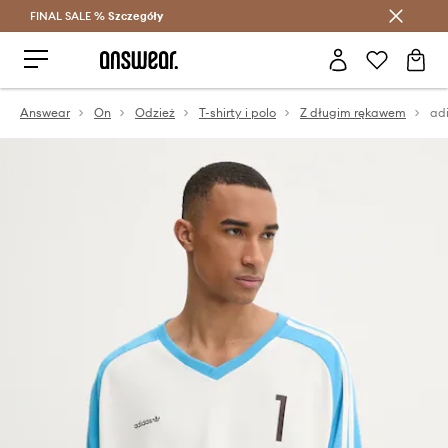
FINAL SALE %
Szczegóły
Oszczędzaj z Answear Club >
Answear
On
Odzież
T-shirty i polo
Z długim rękawem