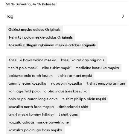
53 % Bawełna, 47 % Poliester
Tagi
Odzież męska adidas Originals
T-shirty i polo męskie adidas Originals
Koszulki z długim rękawem męskie adidas Originals
Koszulki bawełniane męskie
koszulka adidas originals
t shirt polo meski
nike t shirt męski
medicine koszulka męska
polówka polo ralph lauren
t-shirt armani męski
tommy jeans koszulka
napapijri koszulka
t shirt emporio armani
karl lagerfeld polo
alpha industries koszulka
polo ralph lauren long sleeve
t-shirt philipp plein męski
koszulka north face męska
timberland t shirt
tshirt meski tommy hilfiger
t shirt vans
koszulki adidas męskie bawełniane
koszulka polo hugo boss męska