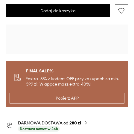
Dodaj do koszyka
FINAL SALE%
*extra -5% z kodem: OFF przy zakupach za min.
399 zł. W appce masz extra -10%!
Pobierz APP
DARMOWA DOSTAWA od
280 zł
Dostawa nawet w 24h