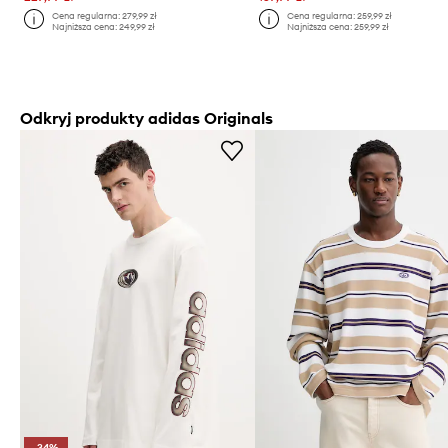
Cena regularna:
279,99 zł
Cena regularna:
259,99 zł
Najniższa cena:
249,99 zł
Najniższa cena:
259,99 zł
Odkryj produkty adidas Originals
-34%