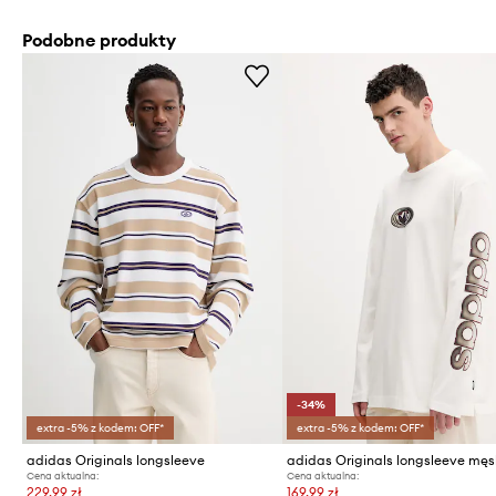
Podobne produkty
-34%
extra -5% z kodem: OFF*
extra -5% z kodem: OFF*
adidas Originals longsleeve
Cena aktualna:
Cena aktualna:
229,99 zł
169,99 zł