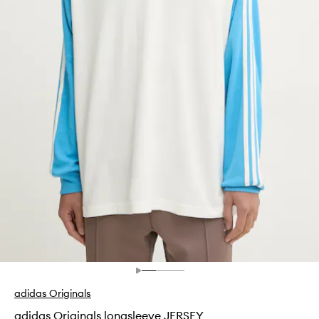
adidas Originals
adidas Originals longsleeve JERSEY