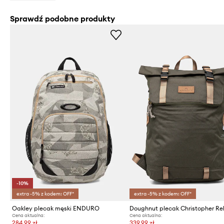
Sprawdź podobne produkty
-10%
extra -5% z kodem: OFF*
extra -5% z kodem: OFF*
Oakley plecak męski ENDURO
Doughnut plecak Christopher Re
Cena aktualna:
Cena aktualna:
284,99 zł
339,99 zł