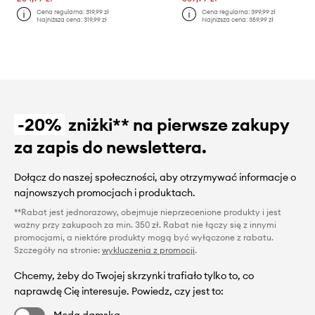
Cena regularna:
319,99 zł
Cena regularna:
399,99 zł
Najniższa cena:
319,99 zł
Najniższa cena:
359,99 zł
-20%
zniżki** na pierwsze zakupy
za zapis do newslettera.
Dołącz do naszej społeczności, aby otrzymywać informacje o
najnowszych promocjach i produktach.
**Rabat jest jednorazowy, obejmuje nieprzecenione produkty i jest
ważny przy zakupach za min. 350 zł. Rabat nie łączy się z innymi
promocjami, a niektóre produkty mogą być wyłączone z rabatu.
Szczegóły na stronie:
wykluczenia z promocji
.
Chcemy, żeby do Twojej skrzynki trafiało tylko to, co
naprawdę Cię interesuje. Powiedz, czy jest to: