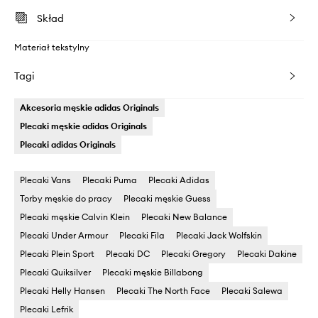
Skład
Materiał tekstylny
Tagi
Akcesoria męskie adidas Originals
Plecaki męskie adidas Originals
Plecaki adidas Originals
Plecaki Vans
Plecaki Puma
Plecaki Adidas
Torby męskie do pracy
Plecaki męskie Guess
Plecaki męskie Calvin Klein
Plecaki New Balance
Plecaki Under Armour
Plecaki Fila
Plecaki Jack Wolfskin
Plecaki Plein Sport
Plecaki DC
Plecaki Gregory
Plecaki Dakine
Plecaki Quiksilver
Plecaki męskie Billabong
Plecaki Helly Hansen
Plecaki The North Face
Plecaki Salewa
Plecaki Lefrik