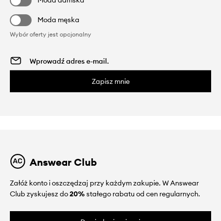
Moda damska
Moda męska
Wybór oferty jest opcjonalny
Zapisz mnie
Answear Club
Załóż konto i oszczędzaj przy każdym zakupie. W Answear
Club zyskujesz do
20%
stałego rabatu od cen regularnych.