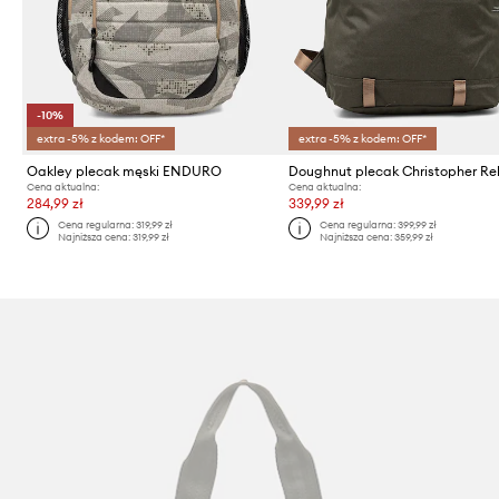
-10%
extra -5% z kodem: OFF*
extra -5% z kodem: OFF*
Oakley plecak męski ENDURO
Doughnut plecak Christopher Re
Cena aktualna:
Cena aktualna:
284,99 zł
339,99 zł
Cena regularna:
319,99 zł
Cena regularna:
399,99 zł
Najniższa cena:
319,99 zł
Najniższa cena:
359,99 zł