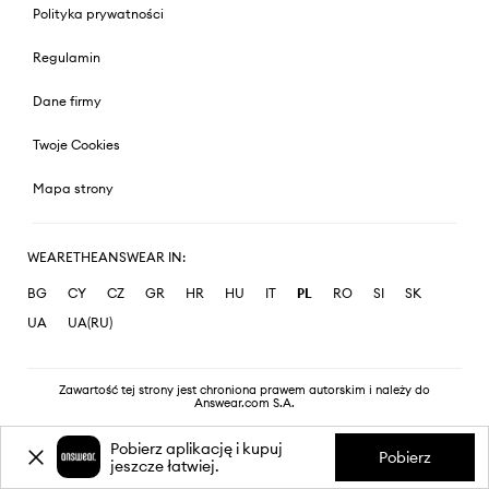
Polityka prywatności
Regulamin
Dane firmy
Twoje Cookies
Mapa strony
WEARETHEANSWEAR IN:
BG
CY
CZ
GR
HR
HU
IT
PL
RO
SI
SK
UA
UA(RU)
Zawartość tej strony jest chroniona prawem autorskim i należy do
Answear.com S.A.
Pobierz aplikację i kupuj
Pobierz
jeszcze łatwiej.