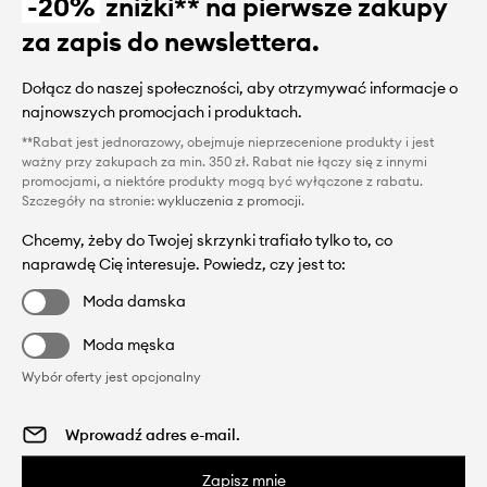
-20%
zniżki** na pierwsze zakupy
za zapis do newslettera.
Dołącz do naszej społeczności, aby otrzymywać informacje o
najnowszych promocjach i produktach.
**Rabat jest jednorazowy, obejmuje nieprzecenione produkty i jest
ważny przy zakupach za min. 350 zł. Rabat nie łączy się z innymi
promocjami, a niektóre produkty mogą być wyłączone z rabatu.
Szczegóły na stronie:
wykluczenia z promocji
.
Chcemy, żeby do Twojej skrzynki trafiało tylko to, co
naprawdę Cię interesuje. Powiedz, czy jest to:
Moda damska
Moda męska
Wybór oferty jest opcjonalny
Zapisz mnie