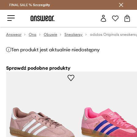
FINAL SALE %
Szczegóły
Oszczędzaj z Answear Club >
Answear
Ona
Obuwie
Sneakersy
adidas Originals sneakers
Ten produkt jest aktualnie niedostępny
Sprawdź podobne produkty