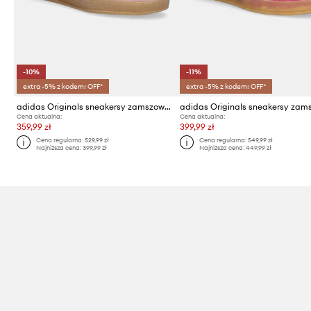
-10%
-11%
extra -5% z kodem: OFF*
extra -5% z kodem: OFF*
adidas Originals sneakersy zamszowe Gazelle Indoor
Cena aktualna:
Cena aktualna:
359,99 zł
399,99 zł
Cena regularna:
529,99 zł
Cena regularna:
549,99 zł
Najniższa cena:
399,99 zł
Najniższa cena:
449,99 zł