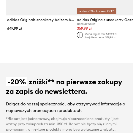
extra -5% z kodem: OFF*
adidas Originals sneakersy Adizero Aruku W
Cena aktualna:
649,99 zł
359,99 zł
Cena regularna:
549,99 zł
Najniższa cena:
379,99 zł
-20%
zniżki** na pierwsze zakupy
za zapis do newslettera.
Dołącz do naszej społeczności, aby otrzymywać informacje o
najnowszych promocjach i produktach.
**Rabat jest jednorazowy, obejmuje nieprzecenione produkty i jest
ważny przy zakupach za min. 350 zł. Rabat nie łączy się z innymi
promocjami, a niektóre produkty mogą być wyłączone z rabatu.