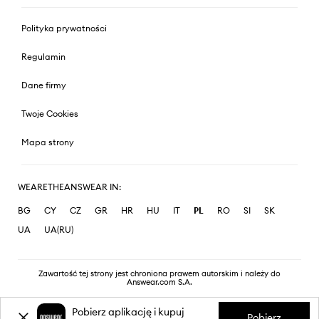
Polityka prywatności
Regulamin
Dane firmy
Twoje Cookies
Mapa strony
WEARETHEANSWEAR IN:
BG
CY
CZ
GR
HR
HU
IT
PL
RO
SI
SK
UA
UA(RU)
Zawartość tej strony jest chroniona prawem autorskim i należy do
Answear.com S.A.
Pobierz aplikację i kupuj
Pobierz