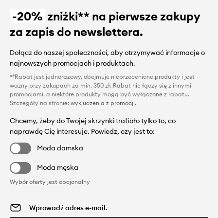
-20%
zniżki** na pierwsze zakupy
za zapis do newslettera.
Dołącz do naszej społeczności, aby otrzymywać informacje o
najnowszych promocjach i produktach.
**Rabat jest jednorazowy, obejmuje nieprzecenione produkty i jest
ważny przy zakupach za min. 350 zł. Rabat nie łączy się z innymi
promocjami, a niektóre produkty mogą być wyłączone z rabatu.
Szczegóły na stronie:
wykluczenia z promocji
.
Chcemy, żeby do Twojej skrzynki trafiało tylko to, co
naprawdę Cię interesuje. Powiedz, czy jest to:
Moda damska
Moda męska
Wybór oferty jest opcjonalny