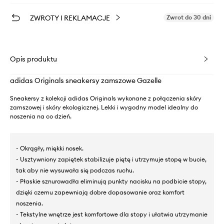
ZWROTY I REKLAMACJE
Zwrot do 30 dni
Opis produktu
adidas Originals sneakersy zamszowe Gazelle
Sneakersy z kolekcji adidas Originals wykonane z połączenia skóry
zamszowej i skóry ekologicznej. Lekki i wygodny model idealny do
noszenia na co dzień.
- Okrągły, miękki nosek.
- Usztywniony zapiętek stabilizuje piętę i utrzymuje stopę w bucie,
tak aby nie wysuwała się podczas ruchu.
- Płaskie sznurowadła eliminują punkty nacisku na podbicie stopy,
dzięki czemu zapewniają dobre dopasowanie oraz komfort
noszenia.
- Tekstylne wnętrze jest komfortowe dla stopy i ułatwia utrzymanie