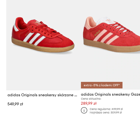
extra -5% z kodem: OFF*
adidas Originals sneakersy Gaze
adidas Originals sneakersy skórzane Samba OG W
Cena aktualna:
289,99 zł
549,99 zł
Cena regularna:
499,99 zł
Najniższa cena:
309,99 zł