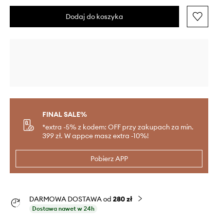
Dodaj do koszyka
FINAL SALE%
*extra -5% z kodem: OFF przy zakupach za min.
399 zł. W appce masz extra -10%!
Pobierz APP
DARMOWA DOSTAWA od
280 zł
Dostawa nawet w 24h