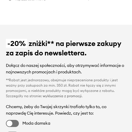
-20%
zniżki** na pierwsze zakupy
za zapis do newslettera.
Dołącz do naszej społeczności, aby otrzymywać informacje o
najnowszych promocjach i produktach.
**Rabat jest jednorazowy, obejmuje nieprzecenione produkty i jest
ważny przy zakupach za min. 350 zł. Rabat nie łączy się z innymi
promocjami, a niektóre produkty mogą być wyłączone z rabatu.
Szczegóły na stronie:
wykluczenia z promocji
.
Chcemy, żeby do Twojej skrzynki trafiało tylko to, co
naprawdę Cię interesuje. Powiedz, czy jest to:
Moda damska