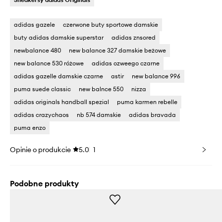
adidas gazele
czerwone buty sportowe damskie
buty adidas damskie superstar
adidas znsored
newbalance 480
new balance 327 damskie beżowe
new balance 530 różowe
adidas ozweego czarne
adidas gazelle damskie czarne
astir
new balance 996
puma suede classic
new balnce 550
nizza
adidas originals handball spezial
puma karmen rebelle
adidas crazychaos
nb 574 damskie
adidas bravada
puma enzo
Opinie o produkcie
5.0
1
Podobne produkty