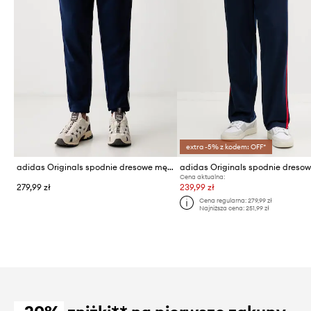
extra -5% z kodem: OFF*
adidas Originals spodnie dresowe męskie
Cena aktualna:
279,99 zł
239,99 zł
Cena regularna:
279,99 zł
Najniższa cena:
251,99 zł