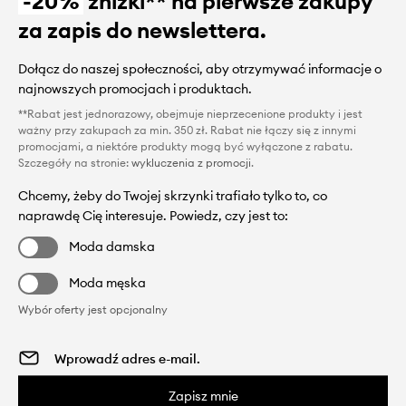
-20%
zniżki** na pierwsze zakupy
za zapis do newslettera.
Dołącz do naszej społeczności, aby otrzymywać informacje o
najnowszych promocjach i produktach.
**Rabat jest jednorazowy, obejmuje nieprzecenione produkty i jest
ważny przy zakupach za min. 350 zł. Rabat nie łączy się z innymi
promocjami, a niektóre produkty mogą być wyłączone z rabatu.
Szczegóły na stronie:
wykluczenia z promocji
.
Chcemy, żeby do Twojej skrzynki trafiało tylko to, co
naprawdę Cię interesuje. Powiedz, czy jest to:
Moda damska
Moda męska
Wybór oferty jest opcjonalny
Zapisz mnie