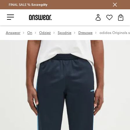
FINAL SALE %
Szczegóły
Oszczędzaj z Answear Club >
Answear
On
Odzież
Spodnie
Dresowe