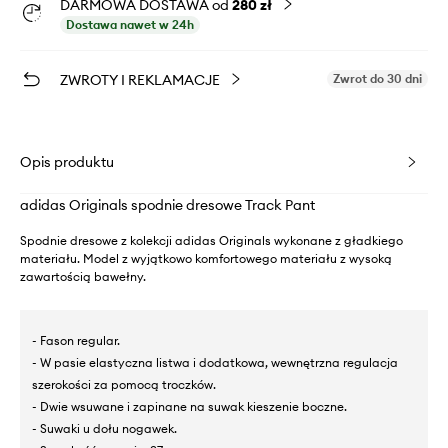
DARMOWA DOSTAWA od
280 zł
Dostawa nawet w 24h
ZWROTY I REKLAMACJE
Zwrot do 30 dni
Opis produktu
adidas Originals spodnie dresowe Track Pant
Spodnie dresowe z kolekcji adidas Originals wykonane z gładkiego
materiału. Model z wyjątkowo komfortowego materiału z wysoką
zawartością bawełny.
- Fason regular.
- W pasie elastyczna listwa i dodatkowa, wewnętrzna regulacja
szerokości za pomocą troczków.
- Dwie wsuwane i zapinane na suwak kieszenie boczne.
- Suwaki u dołu nogawek.