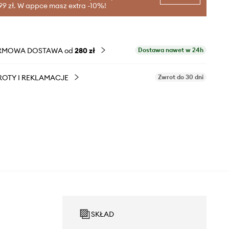
99 zł. W appce masz extra -10%!
RMOWA DOSTAWA od
280 zł
Dostawa nawet w 24h
OTY I REKLAMACJE
Zwrot do 30 dni
SKŁAD