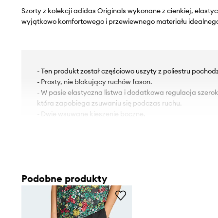
Szorty z kolekcji adidas Originals wykonane z cienkiej, elastyc
wyjątkowo komfortowego i przewiewnego materiału idealnego 
- Ten produkt został częściowo uszyty z poliestru pochod
- Prosty, nie blokujący ruchów fason.
- W pasie elastyczna listwa i dodatkowa regulacja szero
która zapobiega zsuwaniu się podczas ruchu.
- Dwie wsuwane kieszenie boczne.
Podobne produkty