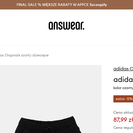
szczędzaj z Answear Club >
FINAL SALE % WIĘKSZE RABATY W APPCE
Dostawa nawet w 24h >
Szczegóły
News
as Originals szorty dziecięce
adidas O
adida
kolor czarn
extra -5%
Cena aktua
87,99 z
Cena regul