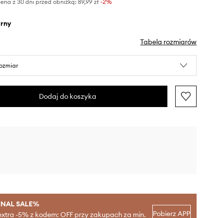
ena z 30 dni przed obniżką:
89,99 zł
 -2%
arny
Tabela rozmiarów
rozmiar
Dodaj do koszyka
INAL SALE%
Pobierz APP
extra -5% z kodem: OFF przy zakupach za min.