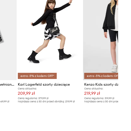
extra -5% z kodem: OFF*
extra -5% z kodem: OFF*
Elisabetta Franchi szorty bawełniane dziecięce
Karl Lagerfeld szorty dziecięce
Kenzo Kids szorty dziecięce
Cena aktualna:
Cena aktualna:
209,99 zł
219,99 zł
Cena regularna:
379,99 zł
Cena regularna:
319,99 zł
69,99 zł
Najniższa cena z 30 dni przed obniżką:
219,99 zł
Najniższa cena z 30 dni przed obniżką