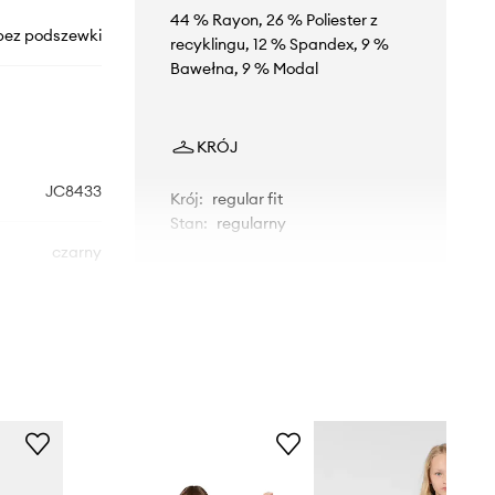
44 % Rayon, 26 % Poliester z
bez podszewki
recyklingu, 12 % Spandex, 9 %
Bawełna, 9 % Modal
KRÓJ
JC8433
Krój
:
regular fit
Stan
:
regularny
czarny
idas Originals