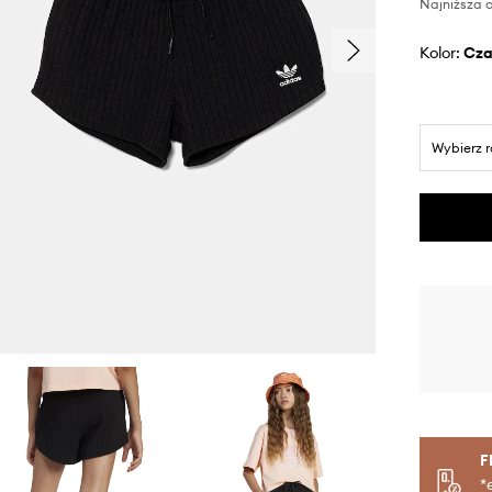
Najniższa c
Kolor:
cz
Wybierz 
F
*