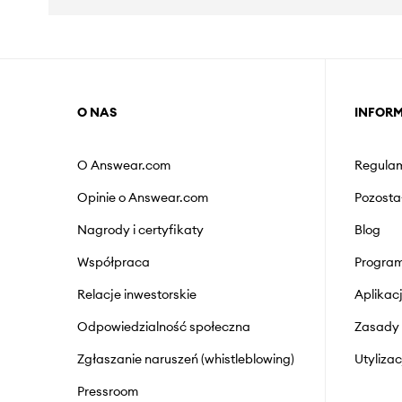
O NAS
INFOR
O Answear.com
Regulam
Opinie o Answear.com
Pozosta
Nagrody i certyfikaty
Blog
Współpraca
Program
Relacje inwestorskie
Aplika
Odpowiedzialność społeczna
Zasady 
Zgłaszanie naruszeń (whistleblowing)
Utyliza
Pressroom