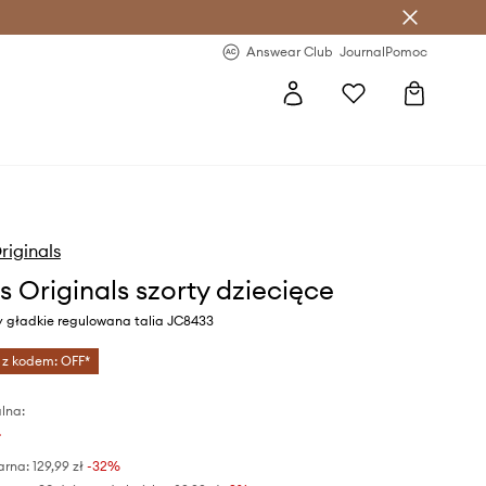
letter >
Regularne nowości >
Answear Club
Journal
Pomoc
riginals
s Originals szorty dziecięce
y gładkie regulowana talia JC8433
 z kodem: OFF*
lna:
ł
arna:
129,99 zł
-32%