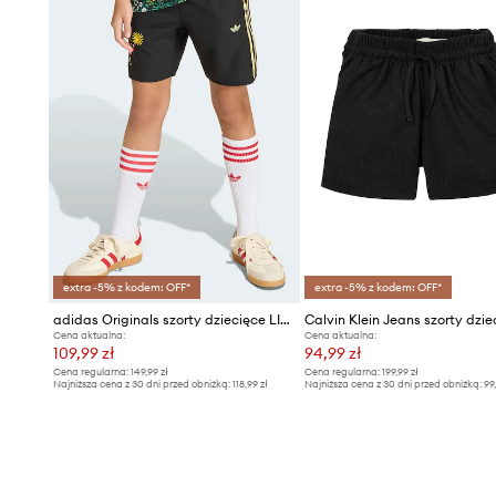
extra -5% z kodem: OFF*
extra -5% z kodem: OFF*
adidas Originals szorty dziecięce LIBERTY
Calvin Klein Jeans szorty dzie
Cena aktualna:
Cena aktualna:
109,99 zł
94,99 zł
Cena regularna:
149,99 zł
Cena regularna:
199,99 zł
Najniższa cena z 30 dni przed obniżką:
118,99 zł
Najniższa cena z 30 dni przed obniżką:
99