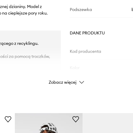
znej dzianiny. Model z
Podszewka
na cieplejsze pory roku.
DANE PRODUKTU
zącego z recyklingu.
Kod producenta
kości za pomocą troczków,
Kolor
Zobacz więcej
Marka
ad
Producent
ID Produktu