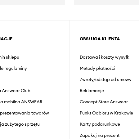
MACJE
OBSŁUGA KLIENTA
in sklepu
Dostawa i koszty wysyłki
łe regulaminy
Metody płatności
Zwroty/odstąp od umowy
 Answear Club
Reklamacje
cja mobilna ANSWEAR
Concept Store Answear
prezentowania towarów
Punkt Odbioru w Krakowie
cja zużytego sprzętu
Karty podarunkowe
Zapakuj na prezent