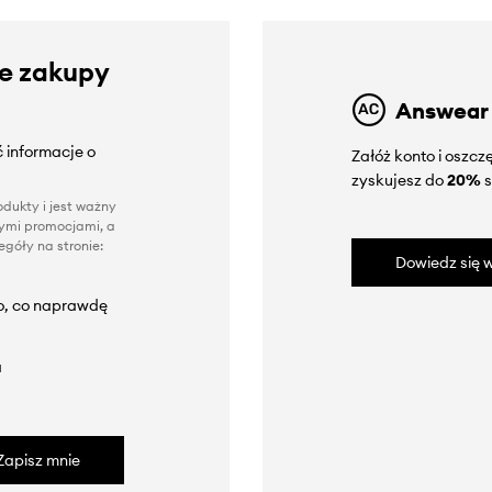
ze zakupy
Answear
 informacje o
Załóż konto i oszc
zyskujesz do
20%
s
dukty i jest ważny
nnymi promocjami, a
góły na stronie:
Dowiedz się w
to, co naprawdę
a
Zapisz mnie