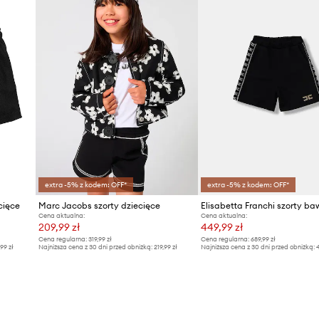
extra -5% z kodem: OFF*
extra -5% z kodem: OFF*
cięce
Marc Jacobs szorty dziecięce
Cena aktualna:
Cena aktualna:
209,99 zł
449,99 zł
Cena regularna:
319,99 zł
Cena regularna:
689,99 zł
,99 zł
Najniższa cena z 30 dni przed obniżką:
219,99 zł
Najniższa cena z 30 dni przed obniżką:
4