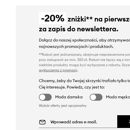
-20%
zniżki** na pierws
za zapis do newslettera.
Dołącz do naszej społeczności, aby otrzymywać
najnowszych promocjach i produktach.
**Rabat jest jednorazowy, obejmuje nieprzecenione pro
przy zakupach za min. 350 zł. Rabat nie łączy się z i
niektóre produkty mogą być wyłączone z rabatu. Szcze
wykluczenia z promocji
.
Chcemy, żeby do Twojej skrzynki trafiało tylko 
Cię interesuje. Powiedz, czy jest to:
Moda damska
Moda męsk
Wybór oferty jest opcjonalny