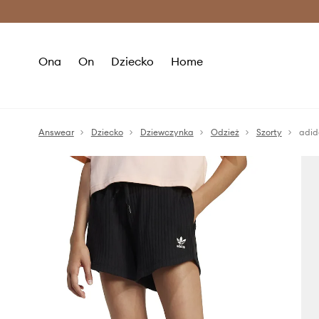
Premium Fashion Benefits >
O
Ona
On
Dziecko
Home
Answear
Dziecko
Dziewczynka
Odzież
Szorty
adid