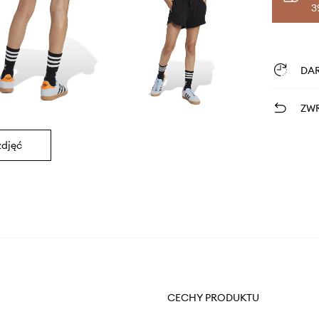
3
DA
ZWR
zdjęć
CECHY PRODUKTU