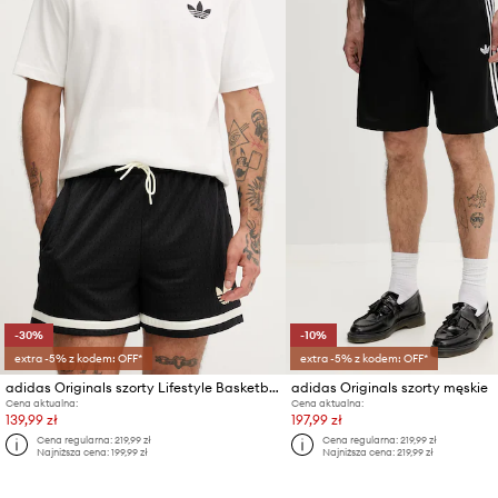
-30%
-10%
extra -5% z kodem: OFF*
extra -5% z kodem: OFF*
adidas Originals szorty Lifestyle Basketball
adidas Originals szorty męskie
Cena aktualna:
Cena aktualna:
139,99 zł
197,99 zł
Cena regularna:
219,99 zł
Cena regularna:
219,99 zł
Najniższa cena:
199,99 zł
Najniższa cena:
219,99 zł