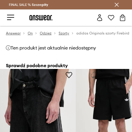
FINAL SALE %
Szczegóły
Oszczędzaj z Answear Club >
Answear
On
Odzież
Szorty
adidas Originals szorty Firebird
Ten produkt jest aktualnie niedostępny
Sprawdź podobne produkty