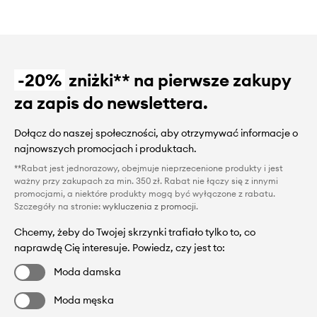
-20%
zniżki** na pierwsze zakupy
za zapis do newslettera.
Dołącz do naszej społeczności, aby otrzymywać informacje o
najnowszych promocjach i produktach.
**Rabat jest jednorazowy, obejmuje nieprzecenione produkty i jest
ważny przy zakupach za min. 350 zł. Rabat nie łączy się z innymi
promocjami, a niektóre produkty mogą być wyłączone z rabatu.
Szczegóły na stronie:
wykluczenia z promocji
.
Chcemy, żeby do Twojej skrzynki trafiało tylko to, co
naprawdę Cię interesuje. Powiedz, czy jest to:
Moda damska
Moda męska