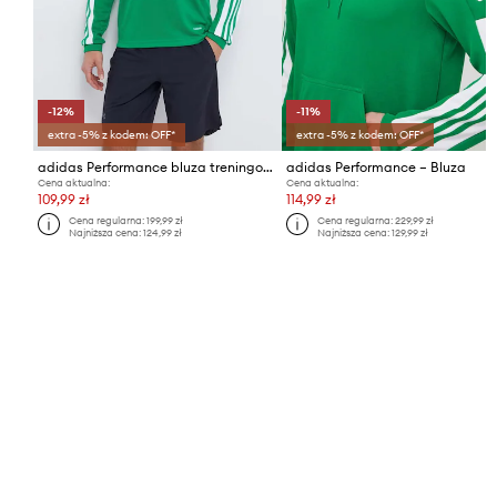
-12%
-11%
extra -5% z kodem: OFF*
extra -5% z kodem: OFF*
adidas Performance bluza treningowa Squadra 21
adidas Performance – Bluza
Cena aktualna:
Cena aktualna:
109,99 zł
114,99 zł
Cena regularna:
199,99 zł
Cena regularna:
229,99 zł
Najniższa cena:
124,99 zł
Najniższa cena:
129,99 zł