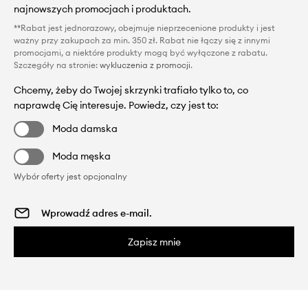
najnowszych promocjach i produktach.
**Rabat jest jednorazowy, obejmuje nieprzecenione produkty i jest
ważny przy zakupach za min. 350 zł. Rabat nie łączy się z innymi
promocjami, a niektóre produkty mogą być wyłączone z rabatu.
Szczegóły na stronie:
wykluczenia z promocji
.
Chcemy, żeby do Twojej skrzynki trafiało tylko to, co
naprawdę Cię interesuje. Powiedz, czy jest to:
Moda damska
Moda męska
Wybór oferty jest opcjonalny
Zapisz mnie