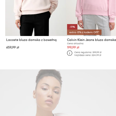
-11%
extra -5% z kodem: OFF*
Lacoste bluza damska z bawełną
Cena aktualna:
659,99 zł
199,99 zł
Cena regularna:
399,99 zł
Najniższa cena:
224,99 zł