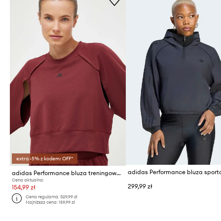
extra -5% z kodem: OFF*
adidas Performance bluza treningowa Power
Cena aktualna:
299,99 zł
154,99 zł
Cena regularna:
329,99 zł
Najniższa cena:
159,99 zł