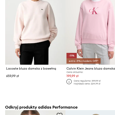
-11%
extra -5% z kodem: OFF*
Lacoste bluza damska z bawełną
Cena aktualna:
659,99 zł
199,99 zł
Cena regularna:
399,99 zł
Najniższa cena:
224,99 zł
Odkryj produkty adidas Performance