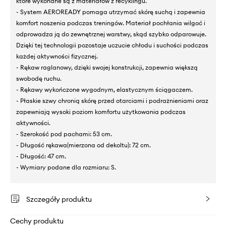
które wykonane są z materiałów z recyklingu.
- System AEROREADY pomaga utrzymać skórę suchą i zapewnia
komfort noszenia podczas treningów. Materiał pochłania wilgoć i
odprowadza ją do zewnętrznej warstwy, skąd szybko odparowuje.
Dzięki tej technologii pozostaje uczucie chłodu i suchości podczas
każdej aktywności fizycznej.
- Rękaw raglanowy, dzięki swojej konstrukcji, zapewnia większą
swobodę ruchu.
- Rękawy wykończone wygodnym, elastycznym ściągaczem.
- Płaskie szwy chronią skórę przed otarciami i podrażnieniami oraz
zapewniają wysoki poziom komfortu użytkowania podczas
aktywności.
- Szerokość pod pachami: 53 cm.
- Długość rękawa(mierzona od dekoltu): 72 cm.
- Długość: 47 cm.
- Wymiary podane dla rozmiaru: S.
Szczegóły produktu
Cechy produktu