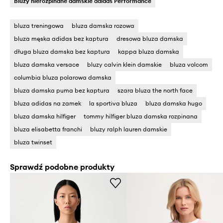
Bluzy nierozpinane damskie adidas Performance
bluza treningowa
bluza damska rozowa
bluza męska adidas bez kaptura
dresowa bluza damska
długa bluza damska bez kaptura
kappa bluza damska
bluza damska versace
bluzy calvin klein damskie
bluza volcom
columbia bluza polarowa damska
bluza damska puma bez kaptura
szara bluza the north face
bluza adidas na zamek
la sportiva bluza
bluza damska hugo
bluza damska hilfiger
tommy hilfiger bluza damska rozpinana
bluza elisabetta franchi
bluzy ralph lauren damskie
bluza twinset
Sprawdź podobne produkty