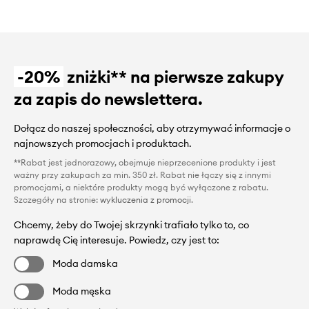
-20%
zniżki** na pierwsze zakupy
za zapis do newslettera.
Dołącz do naszej społeczności, aby otrzymywać informacje o
najnowszych promocjach i produktach.
**Rabat jest jednorazowy, obejmuje nieprzecenione produkty i jest
ważny przy zakupach za min. 350 zł. Rabat nie łączy się z innymi
promocjami, a niektóre produkty mogą być wyłączone z rabatu.
Szczegóły na stronie:
wykluczenia z promocji
.
Chcemy, żeby do Twojej skrzynki trafiało tylko to, co
naprawdę Cię interesuje. Powiedz, czy jest to:
Moda damska
Moda męska