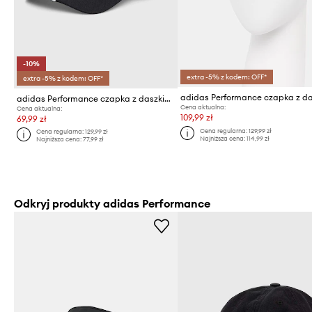
-10%
extra -5% z kodem: OFF*
extra -5% z kodem: OFF*
adidas Performance czapka z daszkiem Euro 2024
Cena aktualna:
Cena aktualna:
109,99 zł
69,99 zł
Cena regularna:
129,99 zł
Cena regularna:
129,99 zł
Najniższa cena:
114,99 zł
Najniższa cena:
77,99 zł
Odkryj produkty adidas Performance