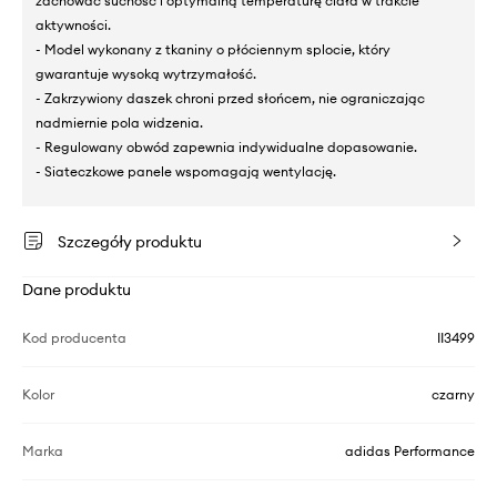
zachować suchość i optymalną temperaturę ciała w trakcie
aktywności.
- Model wykonany z tkaniny o płóciennym splocie, który
gwarantuje wysoką wytrzymałość.
- Zakrzywiony daszek chroni przed słońcem, nie ograniczając
nadmiernie pola widzenia.
- Regulowany obwód zapewnia indywidualne dopasowanie.
- Siateczkowe panele wspomagają wentylację.
Szczegóły produktu
Dane produktu
Kod producenta
II3499
Kolor
czarny
Marka
adidas Performance