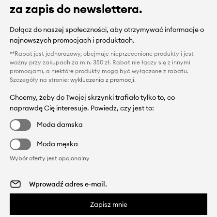
za zapis do newslettera.
Dołącz do naszej społeczności, aby otrzymywać informacje o
najnowszych promocjach i produktach.
**Rabat jest jednorazowy, obejmuje nieprzecenione produkty i jest
ważny przy zakupach za min. 350 zł. Rabat nie łączy się z innymi
promocjami, a niektóre produkty mogą być wyłączone z rabatu.
Szczegóły na stronie:
wykluczenia z promocji
.
Chcemy, żeby do Twojej skrzynki trafiało tylko to, co
naprawdę Cię interesuje. Powiedz, czy jest to:
Moda damska
Moda męska
Wybór oferty jest opcjonalny
Zapisz mnie