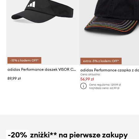
-15% z kodem: OFF*
extra -5% z kodem: OFF*
adidas Performance daszek VISOR CLIMACOOL
Cena aktualna:
89,99 zł
56,99 zł
Cena regularna:
129,99 zł
Najniższa cena:
62,99 zł
-20%
zniżki** na pierwsze zakupy