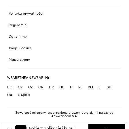
Polityka prywatności
Regulamin
Dane firmy
Twoje Cookies
Mapa strony
WEARETHEANSWEAR IN:
BG
CY
CZ
GR
HR
HU
IT
PL
RO
SI
SK
UA
UA(RU)
Zawartość tej strony jest chroniona prawem autorskim i należy do
Answear.com S.A.
Pobierz aplikację i kupuj