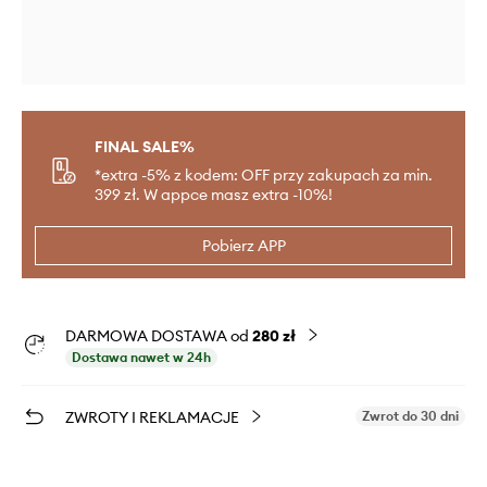
FINAL SALE%
*extra -5% z kodem: OFF przy zakupach za min.
399 zł. W appce masz extra -10%!
Pobierz APP
DARMOWA DOSTAWA od
280 zł
Dostawa nawet w 24h
ZWROTY I REKLAMACJE
Zwrot do 30 dni