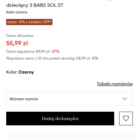
dziecięcy 3 BARS SOL ST
kolor czarny
extra -5% z kodem: OFF*
Cena aktualna:
55,99 zł
Cena regularna:
89,99 zł
-37%
Najniższa cena z 30 dni przed obniżką:
58,99 zł
 -5%
Kolor:
czarny
Tabela rozmiarów
Wybierz rozmiar
Dodaj do koszyka