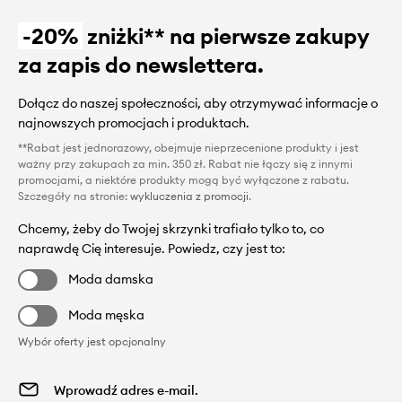
-20%
zniżki** na pierwsze zakupy
za zapis do newslettera.
Dołącz do naszej społeczności, aby otrzymywać informacje o
najnowszych promocjach i produktach.
**Rabat jest jednorazowy, obejmuje nieprzecenione produkty i jest
ważny przy zakupach za min. 350 zł. Rabat nie łączy się z innymi
promocjami, a niektóre produkty mogą być wyłączone z rabatu.
Szczegóły na stronie:
wykluczenia z promocji
.
Chcemy, żeby do Twojej skrzynki trafiało tylko to, co
naprawdę Cię interesuje. Powiedz, czy jest to:
Moda damska
Moda męska
Wybór oferty jest opcjonalny