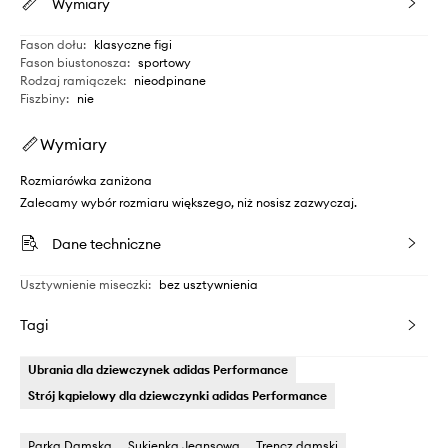
Wymiary
Fason dołu
:
klasyczne figi
Fason biustonosza
:
sportowy
Rodzaj ramiączek
:
nieodpinane
Fiszbiny
:
nie
Wymiary
Rozmiarówka zaniżona
Zalecamy wybór rozmiaru większego, niż nosisz zazwyczaj.
Dane techniczne
Usztywnienie miseczki
:
bez usztywnienia
Tagi
Ubrania dla dziewczynek adidas Performance
Strój kąpielowy dla dziewczynki adidas Performance
Parka Damska
Sukienka Jeansowa
Trencz damski