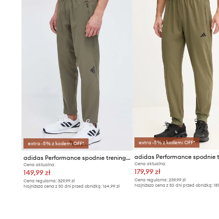
- Wysokość stanu: 28 cm.
- Szerokość nogawki na dole: 16 cm.
- Szerokość nogawki: 32 cm.
- Długość zewnętrzna nogawki: 106 cm.
- Wymiary podane dla rozmiaru: M.
extra -5% z kodem: OFF*
extra -5% z kodem: OFF*
adidas Performance spodnie treningowe Designed for Training
Cena aktualna:
Cena aktualna:
179,99 zł
149,99 zł
Cena regularna:
239,99 zł
Cena regularna:
329,99 zł
Najniższa cena z 30 dni przed obniżką:
18
Najniższa cena z 30 dni przed obniżką:
164,99 zł