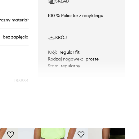
SKŁAD
100 % Poliester z recyklingu
yczny materiał
bez zapięcia
KRÓJ
Krój
:
regular fit
Rodzaj nogawek
:
proste
Stan
:
regularny
IR5884
zielony
s Performance