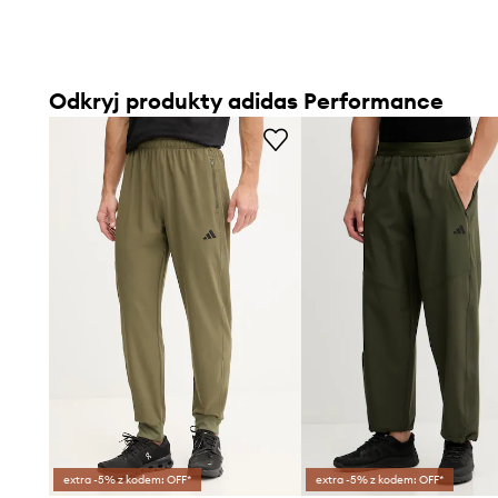
Odkryj produkty adidas Performance
extra -5% z kodem: OFF*
extra -5% z kodem: OFF*