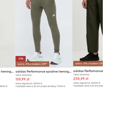
-11%
extra -5% z kodem: OFF*
extra -5% z kodem: OFF*
adidas Performance spodnie treningowe
adidas Performance spodnie treningowe Train Essentials Seasonal
Cena aktualna:
Cena aktualna:
234,99 zł
159,99 zł
Cena regularna:
349,99 zł
Cena regularna:
299,99 zł
Najniższa cena z 30 dni przed obniżką
89,99 zł
Najniższa cena z 30 dni przed obniżką:
179,99 zł