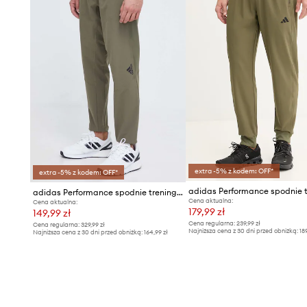
extra -5% z kodem: OFF*
extra -5% z kodem: OFF*
adidas Performance spodnie treningowe Designed for Training
Cena aktualna:
Cena aktualna:
179,99 zł
149,99 zł
Cena regularna:
239,99 zł
Cena regularna:
329,99 zł
Najniższa cena z 30 dni przed obniżką:
18
Najniższa cena z 30 dni przed obniżką:
164,99 zł