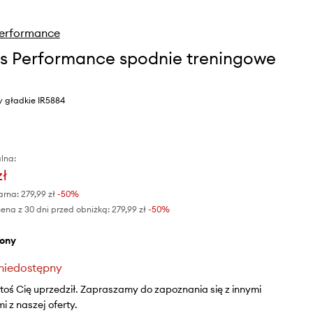
Performance
s Performance spodnie treningowe
ny gładkie IR5884
lna:
zł
arna:
279,99 zł
-50%
ena z 30 dni przed obniżką:
279,99 zł
 -50%
elony
niedostępny
ktoś Cię uprzedził. Zapraszamy do zapoznania się z innymi
 z naszej oferty.