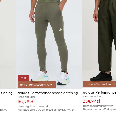
-11%
extra -5% z kodem: OFF*
extra -5% z kodem: OFF*
adidas Performance spodnie treningowe
adidas Performance spodnie treningowe Train Essentials Seasonal
Cena aktualna:
Cena aktualna:
234,99 zł
159,99 zł
Cena regularna:
349,99 zł
Cena regularna:
299,99 zł
Najniższa cena z 30 dni przed obniżką
89,99 zł
Najniższa cena z 30 dni przed obniżką:
179,99 zł