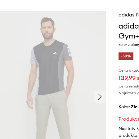
adidas 
adida
Gym+
kolor zielo
-50%
Cena aktua
139,99 
Cena regul
Najniższa c
Kolor:
zi
Produkt 
Niestety 
produktami