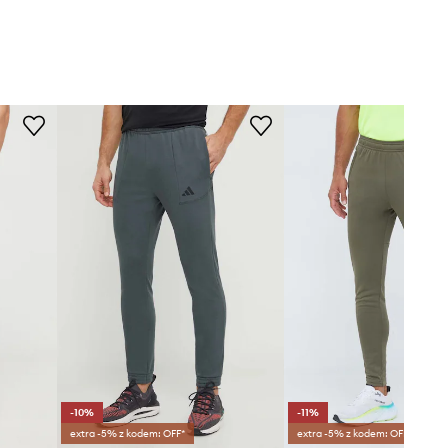
-10%
-11%
extra -5% z kodem: OFF*
extra -5% z kodem: OFF*