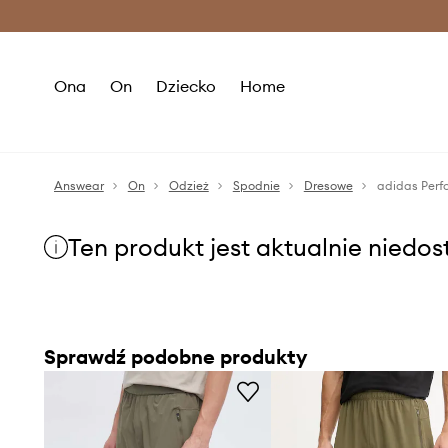
Premium Fashion Benefits >
O
Ona
On
Dziecko
Home
Answear
On
Odzież
Spodnie
Dresowe
adidas Perf
Ten produkt jest aktualnie niedo
Sprawdź podobne produkty