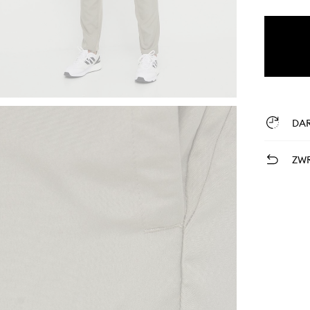
DA
ZWR