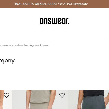
szczędzaj z Answear Club >
FINAL SALE % WIĘKSZE RABATY W APPCE
Dostawa nawet w 24h >
Szczegóły
News
ormance spodnie treningowe Gym+
stępny