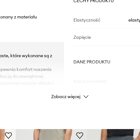
CECHY PRODUKTU
konany z materiału
Elastyczność
elast
Zapięcie
Waste, które wykonane są z
DANE PRODUKTU
pewnia komfort noszenia
dza ją do zewnętrznej
Kod producenta
pozostaje uczucie chłodu i
Zobacz więcej
kawiczny.
Kolor
ulacja szerokości za
 ruchu.
Marka
adida
niami oraz zapewniają
i.
Producent