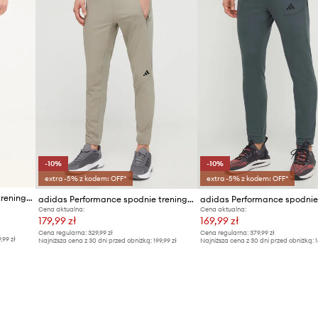
-10%
-10%
extra -5% z kodem: OFF*
extra -5% z kodem: OFF*
adidas Performance spodnie treningowe
adidas Performance spodnie treningowe D4T
Cena aktualna:
Cena aktualna:
179,99 zł
169,99 zł
Cena regularna:
329,99 zł
Cena regularna:
379,99 zł
9,99 zł
Najniższa cena z 30 dni przed obniżką:
199,99 zł
Najniższa cena z 30 dni przed obniżką:
1