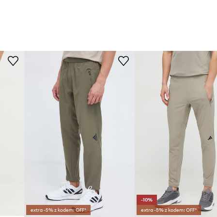
-10%
extra -5% z kodem: OFF*
extra -5% z kodem: OFF*