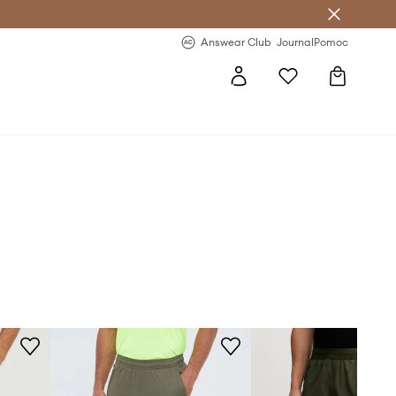
letter >
Regularne nowości >
Answear Club
Journal
Pomoc