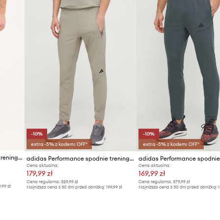
ID Produktu
-10%
-10%
extra -5% z kodem: OFF*
extra -5% z kodem: OFF*
adidas Performance spodnie treningowe
adidas Performance spodnie treningowe D4T
Cena aktualna:
Cena aktualna:
179,99 zł
169,99 zł
Cena regularna:
329,99 zł
Cena regularna:
379,99 zł
9,99 zł
Najniższa cena z 30 dni przed obniżką:
199,99 zł
Najniższa cena z 30 dni przed obniżką:
1