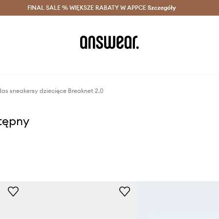
szczędzaj z Answear Club >
FINAL SALE % WIĘKSZE RABATY W APPCE
Dostawa nawet w 24h >
Szczegóły
News
as sneakersy dziecięce Breaknet 2.0
stępny