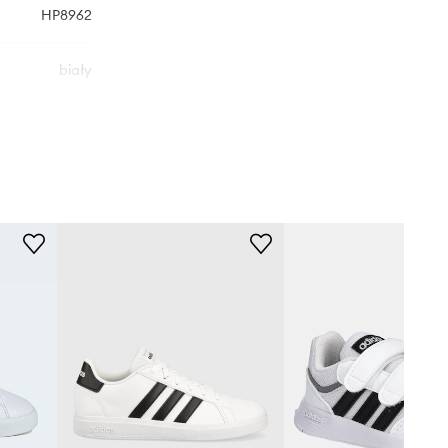
HP8962
biały
adidas