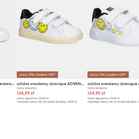
extra -5% z kodem: OFF*
extra -5% z kodem: OFF*
adidas GRAND COURT 3.0 sneakersy dziecięce
adidas sneakersy dziecięce ADVANTAGE SMILEY
Cena aktualna:
Cena aktualna:
134,99 zł
124,99 zł
Cena regularna:
199,99 zł
Cena regularna:
179,99 zł
Najniższa cena z 30 dni przed obniżką:
139,99 zł
Najniższa cena z 30 dni przed obniżką:
1