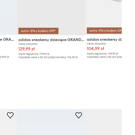
extra -5% z kodem: OFF*
extra -5% z kodem: OFF*
adidas sneakersy niemowlęce GRAND COURT 3.0
adidas sneakersy dziecięce GRAND COURT
Cena aktualna:
Cena aktualna:
104,99 zł
129,99 zł
Cena regularna:
149,99 zł
Cena regularna:
179,99 zł
09,99 zł
Najniższa cena z 30 dni przed obniżką
Najniższa cena z 30 dni przed obniżką:
134,99 zł