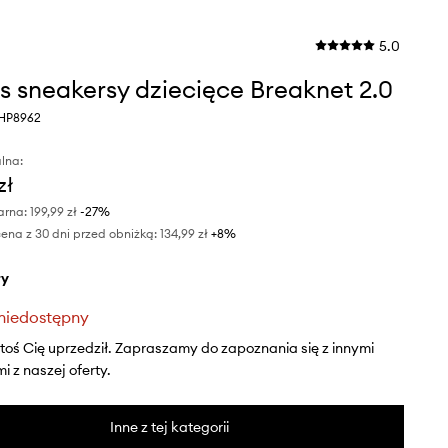
5.0
s sneakersy dziecięce Breaknet 2.0
 HP8962
lna:
zł
arna:
199,99 zł
-27%
ena z 30 dni przed obniżką:
134,99 zł
 +8%
ły
niedostępny
ktoś Cię uprzedził. Zapraszamy do zapoznania się z innymi
 z naszej oferty.
Inne z tej kategorii