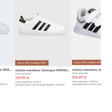
extra -5% z kodem: OFF*
extra -5% z kodem: OFF*
adidas sneakersy niemowlęce GRAND COURT 3.0
adidas sneakersy dziecięce GRAND COURT
Cena aktualna:
Cena aktualna:
104,99 zł
129,99 zł
Cena regularna:
149,99 zł
Cena regularna:
179,99 zł
09,99 zł
Najniższa cena z 30 dni przed obniżką
Najniższa cena z 30 dni przed obniżką:
134,99 zł