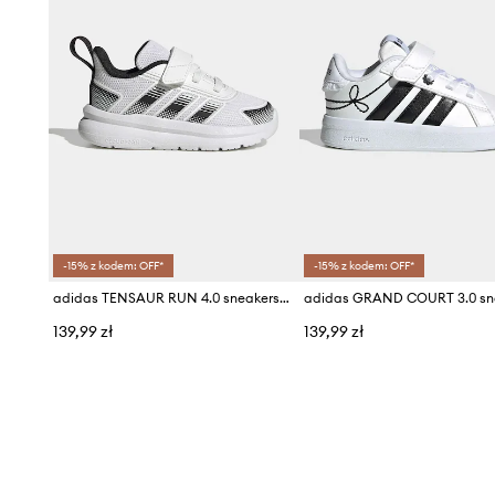
-15% z kodem: OFF*
-15% z kodem: OFF*
adidas TENSAUR RUN 4.0 sneakersy dziecięce
139,99 zł
139,99 zł