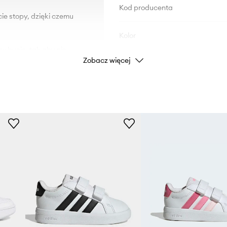
Kod producenta
ie stopy, dzięki czemu
Kolor
 w bucie, tak aby nie
Zobacz więcej
Marka
utrzymanie obuwia w
Producent
na na uszkodzenia.
ID Produktu