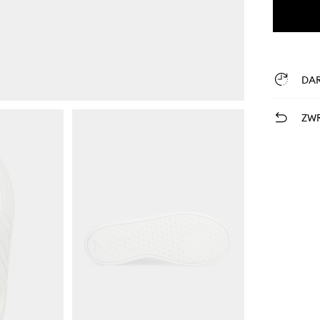
DA
ZWR