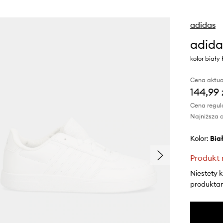
adidas
adida
kolor biały
Cena aktua
144,99 
Cena regul
Najniższa c
Kolor:
bia
Produkt 
Niestety 
produktami