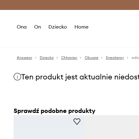
Premium Fashion Benefits >
O
Ona
On
Dziecko
Home
Answear
Dziecko
Chłopiec
Obuwie
Sneakersy
adid
Ten produkt jest aktualnie niedo
Sprawdź podobne produkty