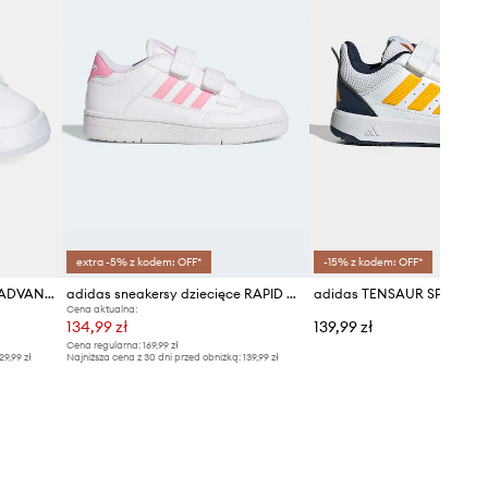
extra -5% z kodem: OFF*
-15% z kodem: OFF*
adidas sneakersy dziecięce ADVANTAGE SMILEY
adidas sneakersy dziecięce RAPID COURT
Cena aktualna:
134,99 zł
139,99 zł
Cena regularna:
169,99 zł
29,99 zł
Najniższa cena z 30 dni przed obniżką:
139,99 zł