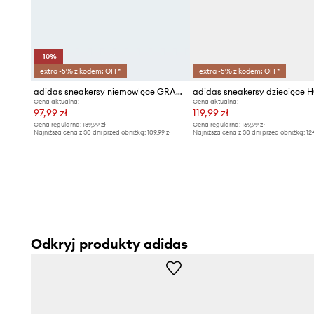
-10%
extra -5% z kodem: OFF*
extra -5% z kodem: OFF*
adidas sneakersy niemowlęce GRAND COURT 3.0
Cena aktualna:
Cena aktualna:
97,99 zł
119,99 zł
Cena regularna:
139,99 zł
Cena regularna:
169,99 zł
Najniższa cena z 30 dni przed obniżką:
109,99 zł
Najniższa cena z 30 dni przed obniżką:
12
Odkryj produkty adidas