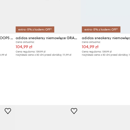
extra -5% z kodem: OFF*
extra -5% z kodem: OFF*
adidas sneakersy dziecięce HOOPS CLASSIC
adidas sneakersy niemowlęce GRAND COURT 3.0
Cena aktualna:
Cena aktualna:
104,99 zł
104,99 zł
Cena regularna:
139,99 zł
Cena regularna:
139,99 zł
4,99 zł
Najniższa cena z 30 dni przed obniżką:
111,99 zł
Najniższa cena z 30 dni przed obniżką:
1