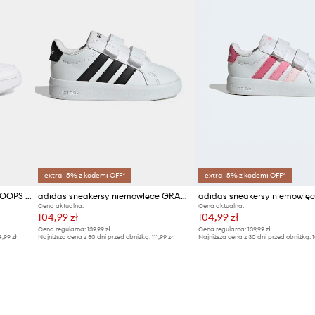
extra -5% z kodem: OFF*
extra -5% z kodem: OFF*
adidas sneakersy dziecięce HOOPS CLASSIC
adidas sneakersy niemowlęce GRAND COURT 3.0
Cena aktualna:
Cena aktualna:
104,99 zł
104,99 zł
Cena regularna:
139,99 zł
Cena regularna:
139,99 zł
4,99 zł
Najniższa cena z 30 dni przed obniżką:
111,99 zł
Najniższa cena z 30 dni przed obniżką:
1