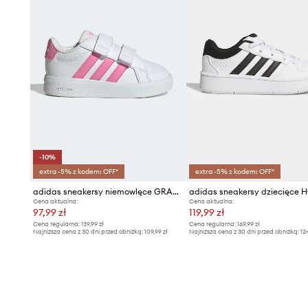
-10%
extra -5% z kodem: OFF*
extra -5% z kodem: OFF*
adidas sneakersy niemowlęce GRAND COURT 3.0
Cena aktualna:
Cena aktualna:
97,99 zł
119,99 zł
Cena regularna:
139,99 zł
Cena regularna:
169,99 zł
Najniższa cena z 30 dni przed obniżką:
109,99 zł
Najniższa cena z 30 dni przed obniżką:
12