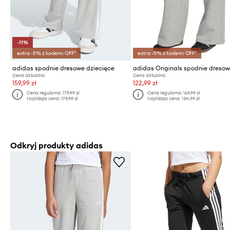
-11%
extra -5% z kodem: OFF*
extra -5% z kodem: OFF*
adidas spodnie dresowe dziecięce
Cena aktualna:
Cena aktualna:
159,99 zł
122,99 zł
Cena regularna:
179,99 zł
Cena regularna:
169,99 zł
Najniższa cena:
179,99 zł
Najniższa cena:
134,99 zł
Odkryj produkty adidas