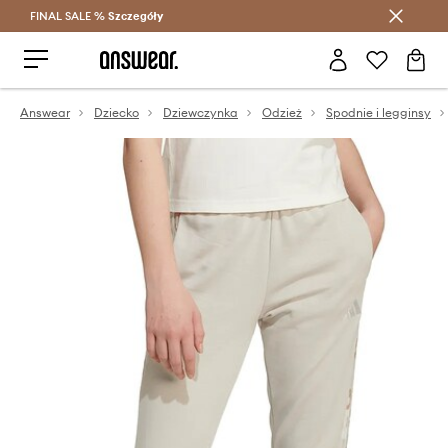
FINAL SALE %
Szczegóły
Oszczędzaj z Answear Club >
Answear
Dziecko
Dziewczynka
Odzież
Spodnie i legginsy