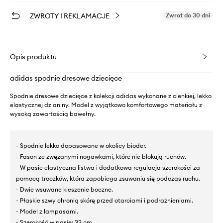
ZWROTY I REKLAMACJE
Zwrot do 30 dni
Opis produktu
adidas spodnie dresowe dziecięce
Spodnie dresowe dziecięce z kolekcji adidas wykonane z cienkiej, lekko
elastycznej dzianiny. Model z wyjątkowo komfortowego materiału z
wysoką zawartością bawełny.
- Spodnie lekko dopasowane w okolicy bioder.
- Fason ze zwężanymi nogawkami, które nie blokują ruchów.
- W pasie elastyczna listwa i dodatkowa regulacja szerokości za
pomocą troczków, która zapobiega zsuwaniu się podczas ruchu.
- Dwie wsuwane kieszenie boczne.
- Płaskie szwy chronią skórę przed otarciami i podrażnieniami.
- Model z lampasami.
- Szerokość w pasie: 33 cm.