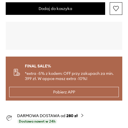
Dodaj do koszyka
FINAL SALE%
*extra -5% z kodem: OFF przy zakupach za min.
399 zł. W appce masz extra -10%!
Pobierz APP
DARMOWA DOSTAWA od
280 zł
Dostawa nawet w 24h