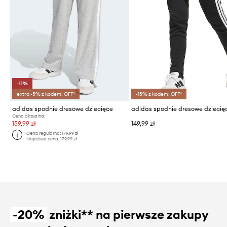
-11%
extra -5% z kodem: OFF*
-15% z kodem: OFF*
adidas spodnie dresowe dziecięce
adidas spodnie dresowe dziecię
Cena aktualna:
159,99 zł
149,99 zł
Cena regularna:
179,99 zł
Najniższa cena:
179,99 zł
-20%
zniżki** na pierwsze zakupy