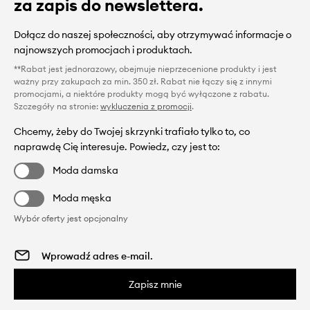
za zapis do newslettera.
Dołącz do naszej społeczności, aby otrzymywać informacje o
najnowszych promocjach i produktach.
**Rabat jest jednorazowy, obejmuje nieprzecenione produkty i jest
ważny przy zakupach za min. 350 zł. Rabat nie łączy się z innymi
promocjami, a niektóre produkty mogą być wyłączone z rabatu.
Szczegóły na stronie:
wykluczenia z promocji
.
Chcemy, żeby do Twojej skrzynki trafiało tylko to, co
naprawdę Cię interesuje. Powiedz, czy jest to:
Moda damska
Moda męska
Wybór oferty jest opcjonalny
Zapisz mnie