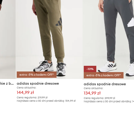
-10%
extra -5% z kodem: OFF*
extra -5% z kodem: OFF*
adidas spodnie dresowe męskie z bawełną Three Stripes
adidas spodnie dresowe
adidas spodnie dresowe
Cena aktualna:
Cena aktualna:
144,99 zł
134,99 zł
Cena regularna:
219,99 zł
Cena regularna:
299,99 zł
Najniższa cena z 30 dni przed obniżką:
154,99 zł
Najniższa cena z 30 dni przed obniżką:
1