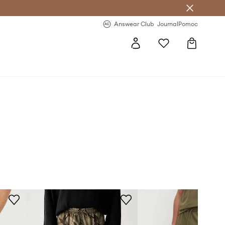
letter >
Regularne nowości >
Answear Club
Journal
Pomoc