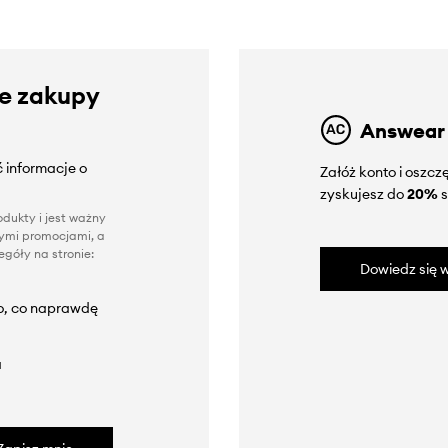
ze zakupy
Answear
 informacje o
Załóż konto i oszc
zyskujesz do
20%
s
dukty i jest ważny
nnymi promocjami, a
góły na stronie:
Dowiedz się w
to, co naprawdę
a