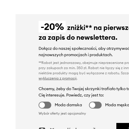
-20%
zniżki** na pierws
za zapis do newslettera.
Dołącz do naszej społeczności, aby otrzymywać
najnowszych promocjach i produktach.
**Rabat jest jednorazowy, obejmuje nieprzecenione pro
przy zakupach za min. 350 zł. Rabat nie łączy się z i
niektóre produkty mogą być wyłączone z rabatu. Szcze
wykluczenia z promocji
.
Chcemy, żeby do Twojej skrzynki trafiało tylko 
Cię interesuje. Powiedz, czy jest to:
Moda damska
Moda męsk
Wybór oferty jest opcjonalny