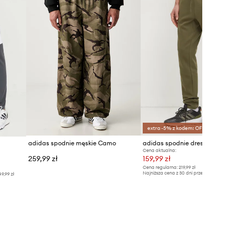
extra -5% z kodem: OFF*
adidas spodnie męskie Camo
adidas spodnie dresowe Esse
Cena aktualna:
259,99 zł
159,99 zł
Cena regularna:
219,99 zł
Najniższa cena z 30 dni przed obniżką:
16
49,99 zł