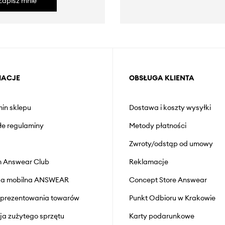
Zapisz mnie
MACJE
OBSŁUGA KLIENTA
in sklepu
Dostawa i koszty wysyłki
łe regulaminy
Metody płatności
Zwroty/odstąp od umowy
 Answear Club
Reklamacje
cja mobilna ANSWEAR
Concept Store Answear
prezentowania towarów
Punkt Odbioru w Krakowie
cja zużytego sprzętu
Karty podarunkowe