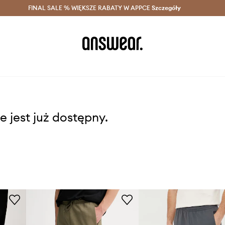
szczędzaj z Answear Club >
FINAL SALE % WIĘKSZE RABATY W APPCE
Dostawa nawet w 24h >
Szczegóły
News
e jest już dostępny.