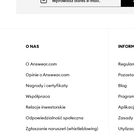
O NAS
INFOR
O Answear.com
Regulam
Opinie o Answear.com
Pozosta
Nagrody i certyfikaty
Blog
Współpraca
Program
Relacje inwestorskie
Aplika
Odpowiedzialność społeczna
Zasady 
Zgłaszanie naruszeń (whistleblowing)
Utyliza