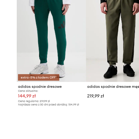
extra -5% z kodem: OFF*
adidas spodnie dresowe
Cena aktualna:
144,99 zł
219,99 zł
Cena regularna:
219,99 zł
Najniższa cena z 30 dni przed obniżką:
154,99 zł