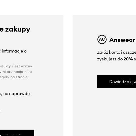
ze zakupy
Answear
 informacje o
Załóż konto i oszc
zyskujesz do
20%
s
dukty i jest ważny
nnymi promocjami, a
góły na stronie:
Dowiedz się w
to, co naprawdę
a