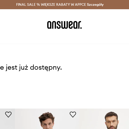
szczędzaj z Answear Club >
FINAL SALE % WIĘKSZE RABATY W APPCE
Dostawa nawet w 24h >
Szczegóły
News
e jest już dostępny.