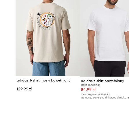
adidas T-shirt męski bawełniany
adidas t-shirt bawełniany
Cena aktualna:
129,99 zł
84,99 zł
Cena regularna:
159,99 zł
Najniższa cena z 30 dni przed obniżką:
8