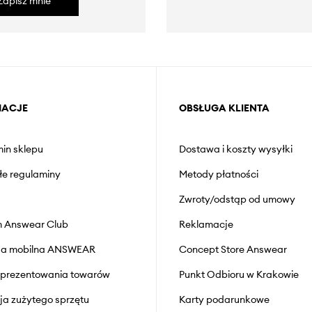
Zapisz mnie
MACJE
OBSŁUGA KLIENTA
in sklepu
Dostawa i koszty wysyłki
łe regulaminy
Metody płatności
Zwroty/odstąp od umowy
 Answear Club
Reklamacje
cja mobilna ANSWEAR
Concept Store Answear
prezentowania towarów
Punkt Odbioru w Krakowie
cja zużytego sprzętu
Karty podarunkowe