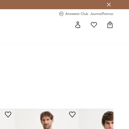
letter >
Regularne nowości >
Answear Club
Journal
Pomoc