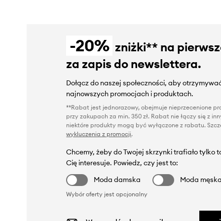
-20%
zniżki** na pierws
za zapis do newslettera.
Dołącz do naszej społeczności, aby otrzymywać
najnowszych promocjach i produktach.
**Rabat jest jednorazowy, obejmuje nieprzecenione pro
przy zakupach za min. 350 zł. Rabat nie łączy się z i
niektóre produkty mogą być wyłączone z rabatu. Szcze
wykluczenia z promocji
.
Chcemy, żeby do Twojej skrzynki trafiało tylko 
Cię interesuje. Powiedz, czy jest to:
Moda damska
Moda męsk
Wybór oferty jest opcjonalny