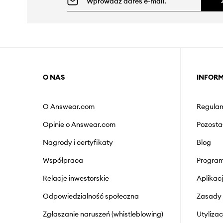
O NAS
INFOR
O Answear.com
Regulam
Opinie o Answear.com
Pozosta
Nagrody i certyfikaty
Blog
Współpraca
Program
Relacje inwestorskie
Aplika
Odpowiedzialność społeczna
Zasady 
Zgłaszanie naruszeń (whistleblowing)
Utyliza