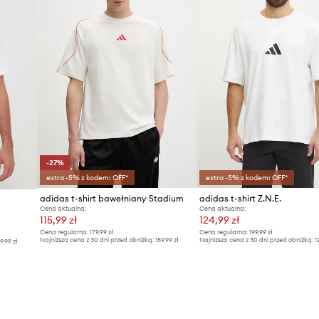
-27%
extra -5% z kodem: OFF*
extra -5% z kodem: OFF*
adidas t-shirt bawełniany Stadium
adidas t-shirt Z.N.E.
Cena aktualna:
Cena aktualna:
115,99 zł
124,99 zł
Cena regularna:
179,99 zł
Cena regularna:
199,99 zł
Najniższa cena z 30 dni przed obniżką:
159,99 zł
Najniższa cena z 30 dni przed obniżką:
1
9,99 zł