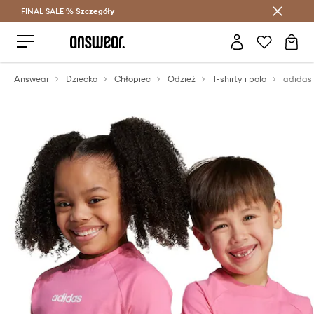
FINAL SALE %
Szczegóły
Oszczędzaj z Answear Club >
Answear
Dziecko
Chłopiec
Odzież
T-shirty i polo