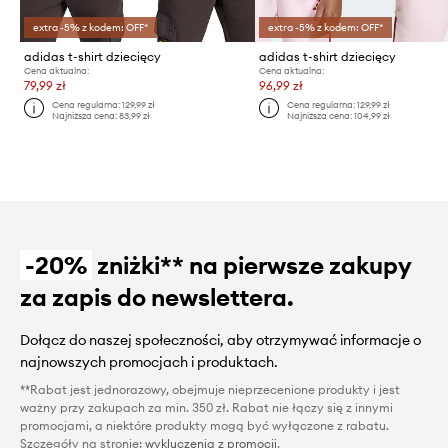
extra -5% z kodem: OFF*
extra -5% z kodem: OFF*
adidas t-shirt dziecięcy
adidas t-shirt dziecięcy
Cena aktualna:
Cena aktualna:
79,99 zł
96,99 zł
Cena regularna:
129,99 zł
Cena regularna:
129,99 zł
Najniższa cena:
83,99 zł
Najniższa cena:
104,99 zł
-20%
zniżki** na pierwsze zakupy
za zapis do newslettera.
Dołącz do naszej społeczności, aby otrzymywać informacje o
najnowszych promocjach i produktach.
**Rabat jest jednorazowy, obejmuje nieprzecenione produkty i jest
ważny przy zakupach za min. 350 zł. Rabat nie łączy się z innymi
promocjami, a niektóre produkty mogą być wyłączone z rabatu.
Szczegóły na stronie:
wykluczenia z promocji
.