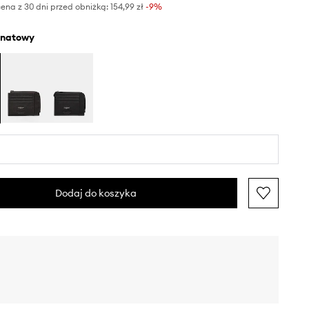
ena z 30 dni przed obniżką:
154,99 zł
 -9%
anatowy
Dodaj do koszyka