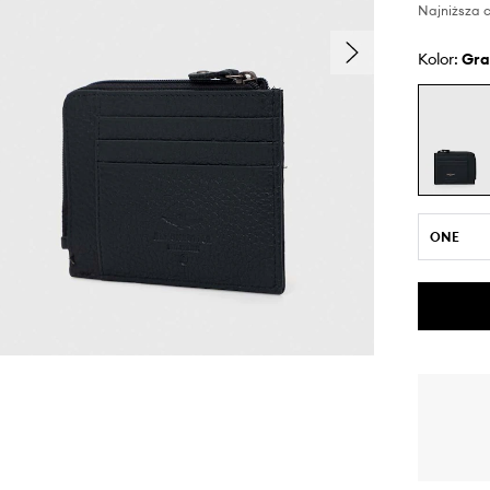
Najniższa c
Kolor:
gr
ONE