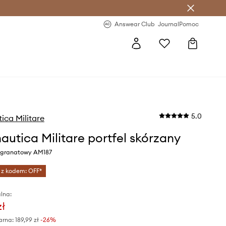
letter >
Regularne nowości >
Answear Club
Journal
Pomoc
5.0
ica Militare
autica Militare portfel skórzany
r granatowy AM187
 z kodem: OFF*
lna:
zł
arna:
189,99 zł
-26%