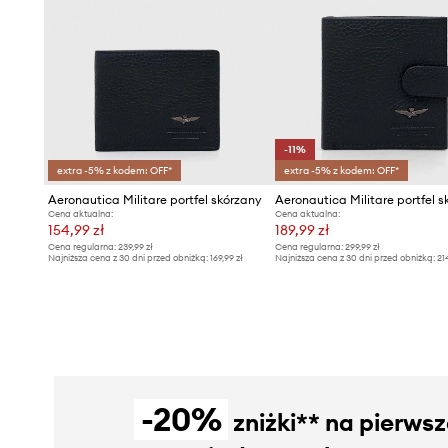
-11%
extra -5% z kodem: OFF*
extra -5% z kodem: OFF*
Aeronautica Militare portfel skórzany
Aeronautica Militare portfel 
Cena aktualna:
Cena aktualna:
154,99 zł
189,99 zł
Cena regularna:
239,99 zł
Cena regularna:
299,99 zł
Najniższa cena z 30 dni przed obniżką:
169,99 zł
Najniższa cena z 30 dni przed obniżką:
21
-20%
zniżki** na pierws