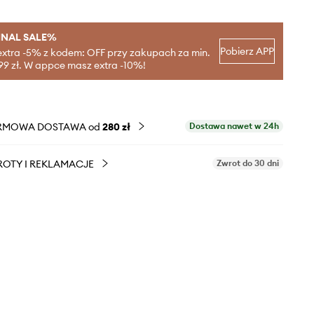
INAL SALE%
Pobierz APP
extra -5% z kodem: OFF przy zakupach za min.
99 zł. W appce masz extra -10%!
RMOWA DOSTAWA od
280 zł
Dostawa nawet w 24h
OTY I REKLAMACJE
Zwrot do 30 dni