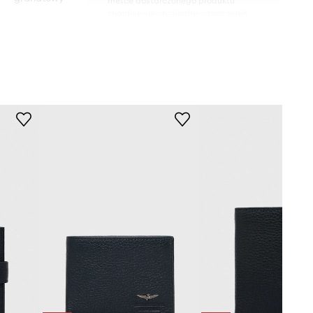
metce dostarczonego produktu
znajduje się oryginalne oznaczenie
producenta.
utica Militare