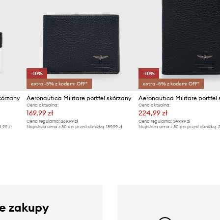
-10%
-10%
extra -5% z kodem: OFF*
extra -5% z kodem: OFF*
skórzany
Aeronautica Militare portfel skórzany
Aeronautica Militare portfel
Cena aktualna:
Cena aktualna:
169,99 zł
224,99 zł
Cena regularna:
269,99 zł
Cena regularna:
349,99 zł
4,99 zł
Najniższa cena z 30 dni przed obniżką:
189,99 zł
Najniższa cena z 30 dni przed obniżką:
2
ze zakupy