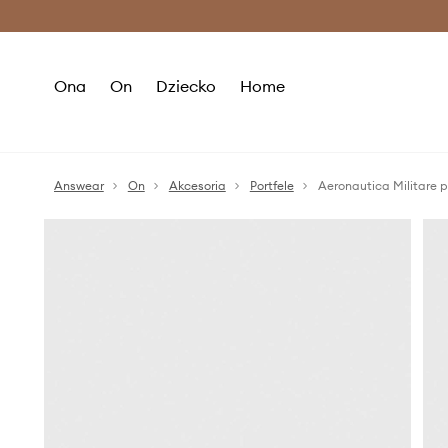
Premium Fashion Benefits >
O
Ona
On
Dziecko
Home
Answear
On
Akcesoria
Portfele
Aeronautica Militare p