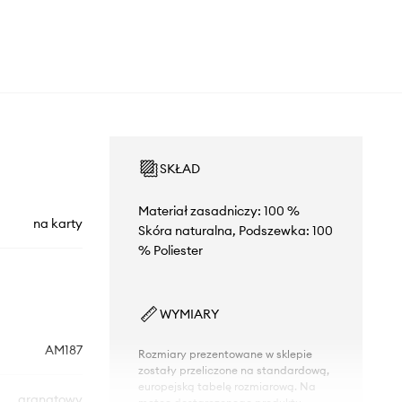
SKŁAD
Materiał zasadniczy: 100 %
na karty
Skóra naturalna, Podszewka: 100
% Poliester
WYMIARY
AM187
Rozmiary prezentowane w sklepie
zostały przeliczone na standardową,
europejską tabelę rozmiarową. Na
granatowy