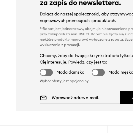
za zapis do newslettera.
Dołącz do naszej społeczności, aby otrzymywać
najnowszych promocjach i produktach.
**Rabat jest jednorazowy, obejmuje nieprzecenione pro
przy zakupach za min. 350 zł. Rabat nie łączy się z i
niektóre produkty mogą być wyłączone z rabatu. Szcze
wykluczenia z promocji
.
Chcemy, żeby do Twojej skrzynki trafiało tylko 
Cię interesuje. Powiedz, czy jest to:
Moda damska
Moda męsk
Wybór oferty jest opcjonalny