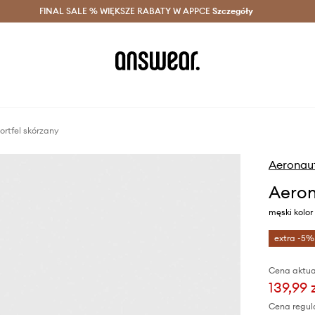
szczędzaj z Answear Club >
FINAL SALE % WIĘKSZE RABATY W APPCE
Dostawa nawet w 24h >
Szczegóły
News
ortfel skórzany
Aeronaut
Aeron
męski kolo
extra -5%
Cena aktua
139,99 
Cena regul