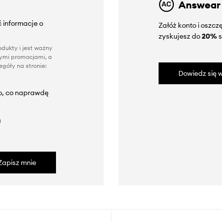
Answear
 informacje o
Załóż konto i oszc
zyskujesz do
20%
s
dukty i jest ważny
nnymi promocjami, a
góły na stronie:
Dowiedz się w
to, co naprawdę
a
Zapisz mnie