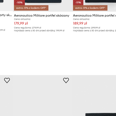
-10%
-11%
extra -5% z kodem: OFF*
extra -5% z kodem: OFF*
Aeronautica Militare etui na karty skórzane
Aeronautica Militare portfel skórzany
Aeronautica Militare portfel
Cena aktualna:
Cena aktualna:
179,99 zł
189,99 zł
Cena regularna:
279,99 zł
Cena regularna:
299,99 zł
,99 zł
Najniższa cena z 30 dni przed obniżką:
199,99 zł
Najniższa cena z 30 dni przed obniżką:
2