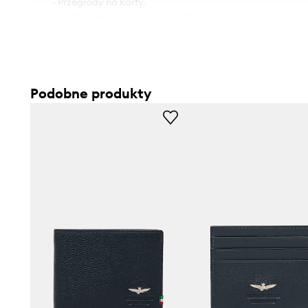
- Przegrody na karty.
- Liczba przegródek na karty: 12.
- Wymiary: 9 cm x 12,5 cm.
Podobne produkty