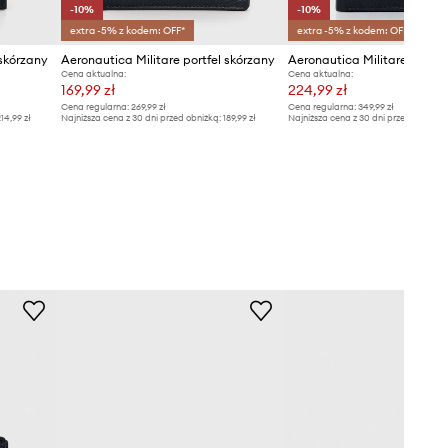
-10%
-10%
extra -5% z kodem: OFF*
extra -5% z kodem: OFF*
 skórzany
Aeronautica Militare portfel skórzany
Aeronautica Militare portfe
Cena aktualna:
Cena aktualna:
169,99 zł
224,99 zł
Cena regularna:
269,99 zł
Cena regularna:
349,99 zł
14,99 zł
Najniższa cena z 30 dni przed obniżką:
189,99 zł
Najniższa cena z 30 dni przed obniżką