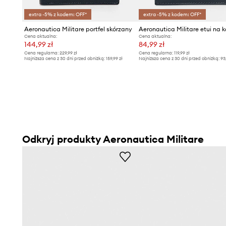
extra -5% z kodem: OFF*
extra -5% z kodem: OFF*
Aeronautica Militare portfel skórzany
Cena aktualna:
Cena aktualna:
144,99 zł
84,99 zł
Cena regularna:
229,99 zł
Cena regularna:
119,99 zł
Najniższa cena z 30 dni przed obniżką:
159,99 zł
Najniższa cena z 30 dni przed obniżką:
93
Odkryj produkty Aeronautica Militare