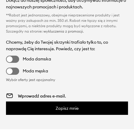
Dołącz do naszej społeczności, aby otrzymywać informacje o
najnowszych promocjach i produktach.
**Rabat jest jednorazowy, obejmuje nieprzecenione produkty i jest
ważny przy zakupach za min. 350 zł. Rabat nie łączy się z innymi
promocjami, a niektóre produkty mogą być wyłączone z rabatu.
Szczegóły na stronie:
wykluczenia z promocji
.
Chcemy, żeby do Twojej skrzynki trafiało tylko to, co
naprawdę Cię interesuje. Powiedz, czy jest to:
Moda damska
Moda męska
Wybór oferty jest opcjonalny
Zapisz mnie