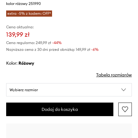
kolor różowy 251990
extra -5% z kodem: OFF*
Cena aktualna:
139,99 zł
Cena regularna:
249,99 zł
-44%
Najniższa cena z 30 dni przed obniżką:
149,99 zł
 -6%
Kolor:
różowy
Tabela rozmiarów
Wybierz rozmiar
Dodaj do koszyka