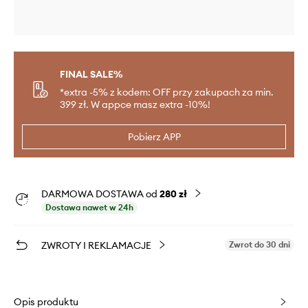
FINAL SALE%
*extra -5% z kodem: OFF przy zakupach za min.
399 zł. W appce masz extra -10%!
Pobierz APP
DARMOWA DOSTAWA od
280 zł
Dostawa nawet w 24h
ZWROTY I REKLAMACJE
Zwrot do 30 dni
Opis produktu