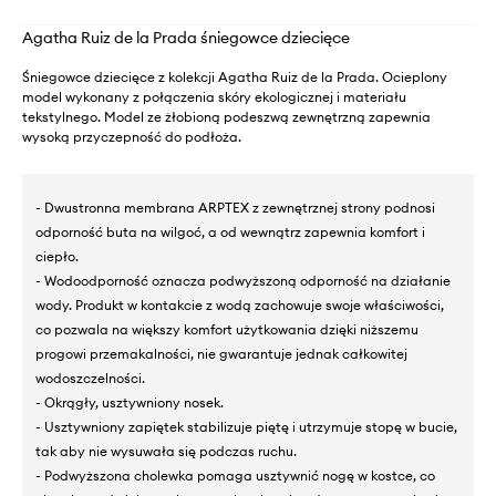
Agatha Ruiz de la Prada śniegowce dziecięce
Śniegowce dziecięce z kolekcji Agatha Ruiz de la Prada. Ocieplony
model wykonany z połączenia skóry ekologicznej i materiału
tekstylnego. Model ze żłobioną podeszwą zewnętrzną zapewnia
wysoką przyczepność do podłoża.
- Dwustronna membrana ARPTEX z zewnętrznej strony podnosi
odporność buta na wilgoć, a od wewnątrz zapewnia komfort i
ciepło.
- Wodoodporność oznacza podwyższoną odporność na działanie
wody. Produkt w kontakcie z wodą zachowuje swoje właściwości,
co pozwala na większy komfort użytkowania dzięki niższemu
progowi przemakalności, nie gwarantuje jednak całkowitej
wodoszczelności.
- Okrągły, usztywniony nosek.
- Usztywniony zapiętek stabilizuje piętę i utrzymuje stopę w bucie,
tak aby nie wysuwała się podczas ruchu.
- Podwyższona cholewka pomaga usztywnić nogę w kostce, co