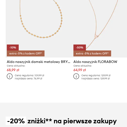
-10%
-50%
extra -5% z kodem: OFF*
extra -5% z kodem: OFF*
Aldo naszyjnik damski metalowy BRYELLA
Aldo naszyjnik FLORABOW
Cena aktualna:
Cena aktualna:
68,99 zł
64,99 zł
Cena regularna:
109,99 zł
Cena regularna:
129,99 zł
Najniższa cena:
76,99 zł
Najniższa cena:
129,99 zł
-20%
zniżki** na pierwsze zakupy