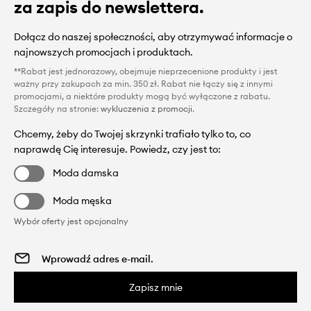
za zapis do newslettera.
Dołącz do naszej społeczności, aby otrzymywać informacje o
najnowszych promocjach i produktach.
**Rabat jest jednorazowy, obejmuje nieprzecenione produkty i jest
ważny przy zakupach za min. 350 zł. Rabat nie łączy się z innymi
promocjami, a niektóre produkty mogą być wyłączone z rabatu.
Szczegóły na stronie:
wykluczenia z promocji
.
Chcemy, żeby do Twojej skrzynki trafiało tylko to, co
naprawdę Cię interesuje. Powiedz, czy jest to:
Moda damska
Moda męska
Wybór oferty jest opcjonalny
Zapisz mnie