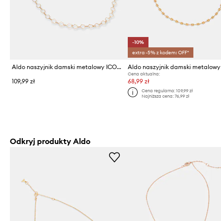
-10%
extra -5% z kodem: OFF*
Aldo naszyjnik damski metalowy ICONISTA
Cena aktualna:
109,99 zł
68,99 zł
Cena regularna:
109,99 zł
Najniższa cena:
76,99 zł
Odkryj produkty Aldo